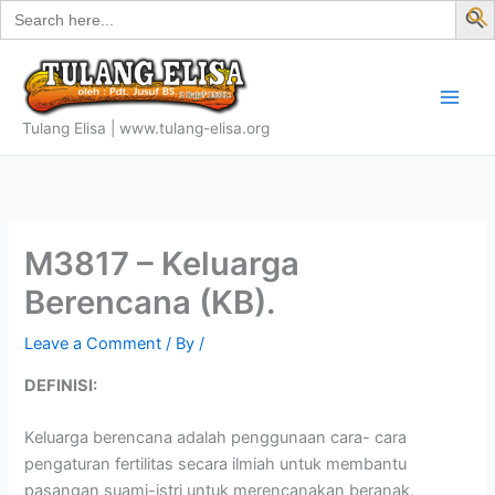
Search
Skip
for:
f
to
S
content
Tulang Elisa | www.tulang-elisa.org
M3817 – Keluarga
Berencana (KB).
Leave a Comment
/ By
/
DEFINISI:
Keluarga berencana adalah penggunaan cara- cara
pengaturan fertilitas secara ilmiah untuk membantu
pasangan suami-istri untuk merencanakan beranak,