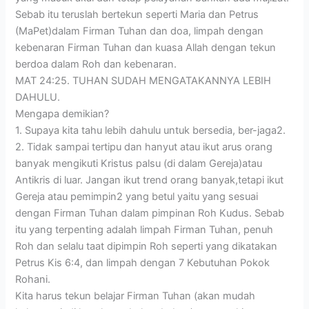
Sebab itu teruslah bertekun seperti Maria dan Petrus
(MaPet)dalam Firman Tuhan dan doa, limpah dengan
kebenaran Firman Tuhan dan kuasa Allah dengan tekun
berdoa dalam Roh dan kebenaran.
MAT 24:25. TUHAN SUDAH MENGATAKANNYA LEBIH
DAHULU.
Mengapa demikian?
1. Supaya kita tahu lebih dahulu untuk bersedia, ber-jaga2.
2. Tidak sampai tertipu dan hanyut atau ikut arus orang
banyak mengikuti Kristus palsu (di dalam Gereja)atau
Antikris di luar. Jangan ikut trend orang banyak,tetapi ikut
Gereja atau pemimpin2 yang betul yaitu yang sesuai
dengan Firman Tuhan dalam pimpinan Roh Kudus. Sebab
itu yang terpenting adalah limpah Firman Tuhan, penuh
Roh dan selalu taat dipimpin Roh seperti yang dikatakan
Petrus Kis 6:4, dan limpah dengan 7 Kebutuhan Pokok
Rohani.
Kita harus tekun belajar Firman Tuhan (akan mudah