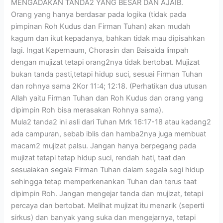
MENGADAKAN TANDA2 YANG BESAR DAN AJAIB.
Orang yang hanya berdasar pada logika (tidak pada
pimpinan Roh Kudus dan Firman Tuhan) akan mudah
kagum dan ikut kepadanya, bahkan tidak mau dipisahkan
lagi. Ingat Kapernaum, Chorasin dan Baisaida limpah
dengan mujizat tetapi orang2nya tidak bertobat. Mujizat
bukan tanda pasti,tetapi hidup suci, sesuai Firman Tuhan
dan rohnya sama 2Kor 11:4; 12:18. (Perhatikan dua utusan
Allah yaitu Firman Tuhan dan Roh Kudus dan orang yang
dipimpin Roh bisa merasakan Rohnya sama).
Mula2 tanda2 ini asli dari Tuhan Mrk 16:17-18 atau kadang2
ada campuran, sebab iblis dan hamba2nya juga membuat
macam2 mujizat palsu. Jangan hanya berpegang pada
mujizat tetapi tetap hidup suci, rendah hati, taat dan
sesuaiakan segala Firman Tuhan dalam segala segi hidup
sehingga tetap memperkenankan Tuhan dan terus taat
dipimpin Roh. Jangan mengejar tanda dan mujizat, tetapi
percaya dan bertobat. Melihat mujizat itu menarik (seperti
sirkus) dan banyak yang suka dan mengejarnya, tetapi