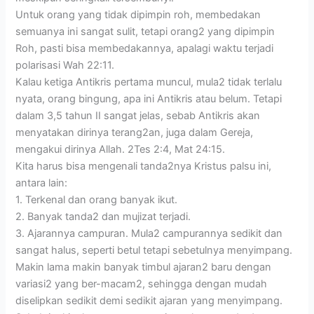
Untuk orang yang tidak dipimpin roh, membedakan
semuanya ini sangat sulit, tetapi orang2 yang dipimpin
Roh, pasti bisa membedakannya, apalagi waktu terjadi
polarisasi Wah 22:11.
Kalau ketiga Antikris pertama muncul, mula2 tidak terlalu
nyata, orang bingung, apa ini Antikris atau belum. Tetapi
dalam 3,5 tahun II sangat jelas, sebab Antikris akan
menyatakan dirinya terang2an, juga dalam Gereja,
mengakui dirinya Allah. 2Tes 2:4, Mat 24:15.
Kita harus bisa mengenali tanda2nya Kristus palsu ini,
antara lain:
1. Terkenal dan orang banyak ikut.
2. Banyak tanda2 dan mujizat terjadi.
3. Ajarannya campuran. Mula2 campurannya sedikit dan
sangat halus, seperti betul tetapi sebetulnya menyimpang.
Makin lama makin banyak timbul ajaran2 baru dengan
variasi2 yang ber-macam2, sehingga dengan mudah
diselipkan sedikit demi sedikit ajaran yang menyimpang.