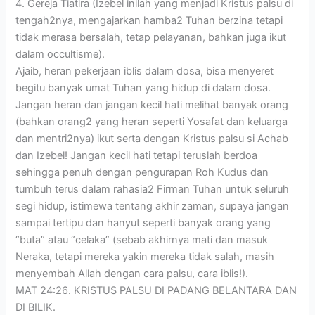
4. Gereja Tiatira (Izebel inilah yang menjadi Kristus palsu di
tengah2nya, mengajarkan hamba2 Tuhan berzina tetapi
tidak merasa bersalah, tetap pelayanan, bahkan juga ikut
dalam occultisme).
Ajaib, heran pekerjaan iblis dalam dosa, bisa menyeret
begitu banyak umat Tuhan yang hidup di dalam dosa.
Jangan heran dan jangan kecil hati melihat banyak orang
(bahkan orang2 yang heran seperti Yosafat dan keluarga
dan mentri2nya) ikut serta dengan Kristus palsu si Achab
dan Izebel! Jangan kecil hati tetapi teruslah berdoa
sehingga penuh dengan pengurapan Roh Kudus dan
tumbuh terus dalam rahasia2 Firman Tuhan untuk seluruh
segi hidup, istimewa tentang akhir zaman, supaya jangan
sampai tertipu dan hanyut seperti banyak orang yang
“buta” atau “celaka” (sebab akhirnya mati dan masuk
Neraka, tetapi mereka yakin mereka tidak salah, masih
menyembah Allah dengan cara palsu, cara iblis!).
MAT 24:26. KRISTUS PALSU DI PADANG BELANTARA DAN
DI BILIK.