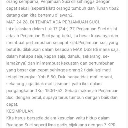
orang sempurna, Perjamuan Suci dll sehingga dengan
cepat sekali (seperti kilat) orang2 tumbuh dan Tuhan tiba2
datang dan kita bertemu di awan2.
MAT 24:28. DI TEMPAT ADA PERJAMUAN SUCI.
Ini dijelaskan dalam Luk 17:(34-) 37. Perjamuan Suci disini
adalah Perjamuan Suci yang betul, itu besar kuasanya dan
membuat pertumbuhan secepat kilat.Perjamuan suci yang
betul itu dilakukan dalam kesucian MAK DSS (di mana saja,
dalam hal apa saja, kapan saja, dahulu, sekarang, se-
lama2nya) dan ini membuat kekuatan dan pertumbuhan
yang besar dan cepat sehingga orang2 tidak lagi mati
tetapi terangkat Yoh 6:50. Dulu hanyatidak mati rohani,
sekarang juga tidak mati jasmani, yaitu ikut dalam
pengangkatan.1Kor 15:51-52. Sebab makanlah Perjamuan
Suci dengan betul, supaya terus tumbuh dengan baik dan
cepat.
KESIMPULAN.
Kita harus bersedia dalam kesucian yaitu hidup dalam
Ruangan Suci seperti lima gadis bijaksana dengan 7 KPR