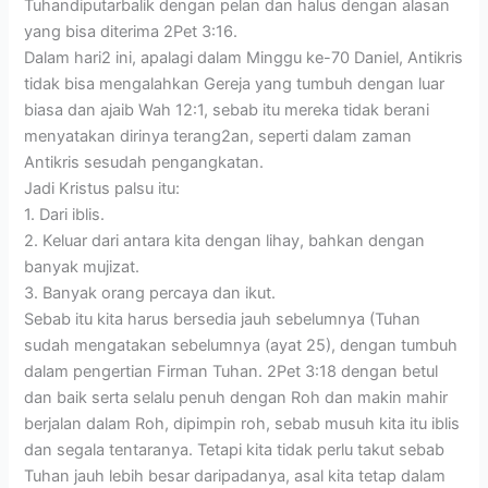
Tuhandiputarbalik dengan pelan dan halus dengan alasan
yang bisa diterima 2Pet 3:16.
Dalam hari2 ini, apalagi dalam Minggu ke-70 Daniel, Antikris
tidak bisa mengalahkan Gereja yang tumbuh dengan luar
biasa dan ajaib Wah 12:1, sebab itu mereka tidak berani
menyatakan dirinya terang2an, seperti dalam zaman
Antikris sesudah pengangkatan.
Jadi Kristus palsu itu:
1. Dari iblis.
2. Keluar dari antara kita dengan lihay, bahkan dengan
banyak mujizat.
3. Banyak orang percaya dan ikut.
Sebab itu kita harus bersedia jauh sebelumnya (Tuhan
sudah mengatakan sebelumnya (ayat 25), dengan tumbuh
dalam pengertian Firman Tuhan. 2Pet 3:18 dengan betul
dan baik serta selalu penuh dengan Roh dan makin mahir
berjalan dalam Roh, dipimpin roh, sebab musuh kita itu iblis
dan segala tentaranya. Tetapi kita tidak perlu takut sebab
Tuhan jauh lebih besar daripadanya, asal kita tetap dalam