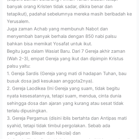
banyak orang Kristen tidak sadar, dikira benar dan
tetapikut), padahal sebelumnya mereka masih beribadah ke
Yerusalem.
Juga zaman Achab yang membunuh Nabot dan
menyembah banyak berhala dengan 850 nabi palsu
bahkan bisa memikat Yosafat untuk ikut.
Begitu juga dalam Wasiat Baru. Dari 7 Gereja akhir zaman
(Wah 2-3), empat Gereja yang ikut dan dipimpin Kristus
palsu yaitu:
1. Gereja Sardis (Gereja yang mati di hadapan Tuhan, bau
busuk dosa jadi kesukaan anggota2nya).
2. Gereja Laodikea (Ini Gereja yang suam, tidak begitu
nyata kesesatannya, tetapi suam, mendua, cinta dunia
sehingga dosa dan ajaran yang kurang atau sesat tidak
terlalu dipusingkan.
3. Gereja Pergamus (disini iblis bertahta dan Antipas mati
syahid, tetapi tidak timbul pergolakan. Sebab ada
pengajaran Bileam dan Nikolai) dan