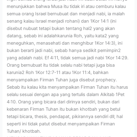
menunjukkan bahwa Musa itu tidak iri atau cemburu kalau
semua orang Israel bernubuat dan menjadi nabi, ia malah
senang kalau Israel menjadi rohani) dan 1Kor 14:1 (ini
disebut nubuat tetapi bukan tentang hal2 yang akan
datang, sebab ini adalahkarunia Roh, yaitu kata2 yang
meneguhkan, menasehati dan menghibur 1Kor 14:3), ini
bukan berarti jadi nabi, sebab hanya sedikit pemimpin2
yang adalah nabi. Ef 4:11, tidak semua jadi nabi 1Kor 14:29.
Orang bernubuat itu tidak selalu nabi tetapi juga bisa
karunia2 Roh 1Kor 12:7-11 atau 1Kor 11:4, bahkan
menyampaikan Firman Tuhan juga disebut prophecy.
Sebab itu kalau kita menyampaikan Firman Tuhan itu harus
selalu sesuai dengan apa yang tertulis dalam Alkitab 1Pet
4:10. Orang yang bicara dari dirinya sendiri, bukan dari
kebenaran Firman Tuhan itu bukan khotbah yang betul
tetapi bicara, thesis, pendapat, pikirannya sendiri dll; hal
seperti ini tidak patut disebut menyampaikan Firman
Tuhan/ khotbah.