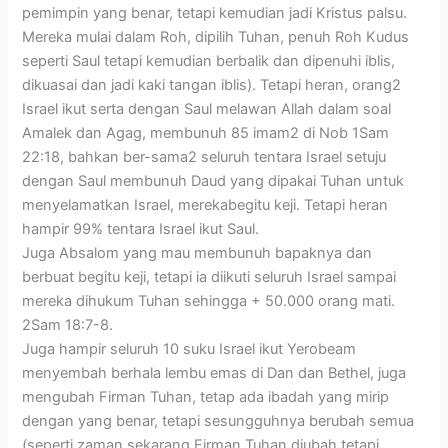
pemimpin yang benar, tetapi kemudian jadi Kristus palsu.
Mereka mulai dalam Roh, dipilih Tuhan, penuh Roh Kudus
seperti Saul tetapi kemudian berbalik dan dipenuhi iblis,
dikuasai dan jadi kaki tangan iblis). Tetapi heran, orang2
Israel ikut serta dengan Saul melawan Allah dalam soal
Amalek dan Agag, membunuh 85 imam2 di Nob 1Sam
22:18, bahkan ber-sama2 seluruh tentara Israel setuju
dengan Saul membunuh Daud yang dipakai Tuhan untuk
menyelamatkan Israel, merekabegitu keji. Tetapi heran
hampir 99% tentara Israel ikut Saul.
Juga Absalom yang mau membunuh bapaknya dan
berbuat begitu keji, tetapi ia diikuti seluruh Israel sampai
mereka dihukum Tuhan sehingga + 50.000 orang mati.
2Sam 18:7-8.
Juga hampir seluruh 10 suku Israel ikut Yerobeam
menyembah berhala lembu emas di Dan dan Bethel, juga
mengubah Firman Tuhan, tetap ada ibadah yang mirip
dengan yang benar, tetapi sesungguhnya berubah semua
(seperti zaman sekarang Firman Tuhan diubah tetapi