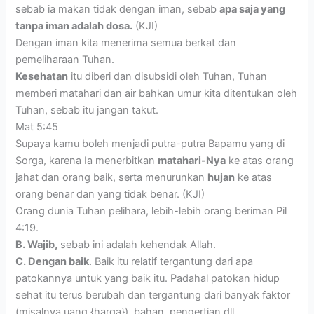
sebab ia makan tidak dengan iman, sebab
apa saja yang
tanpa iman adalah dosa.
(KJI)
Dengan iman kita menerima semua berkat dan
pemeliharaan Tuhan.
Kesehatan
itu diberi dan disubsidi oleh Tuhan, Tuhan
memberi matahari dan air bahkan umur kita ditentukan oleh
Tuhan, sebab itu jangan takut.
Mat 5:45
Supaya kamu boleh menjadi putra-putra Bapamu yang di
Sorga, karena Ia menerbitkan
matahari-Nya
ke atas orang
jahat dan orang baik, serta menurunkan
hujan
ke atas
orang benar dan yang tidak benar. (KJI)
Orang dunia Tuhan pelihara, lebih-lebih orang beriman Pil
4:19.
B. Wajib,
sebab ini adalah kehendak Allah.
C. Dengan baik
. Baik itu relatif tergantung dari apa
patokannya untuk yang baik itu. Padahal patokan hidup
sehat itu terus berubah dan tergantung dari banyak faktor
(misalnya uang {harga}), bahan, pengertian dll.