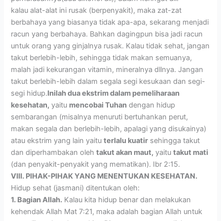
kalau alat-alat ini rusak (berpenyakit), maka zat-zat
berbahaya yang biasanya tidak apa-apa, sekarang menjadi
racun yang berbahaya. Bahkan dagingpun bisa jadi racun
untuk orang yang ginjalnya rusak. Kalau tidak sehat, jangan
takut berlebih-lebih, sehingga tidak makan semuanya,
malah jadi kekurangan vitamin, mineralnya dllnya. Jangan
takut berlebih-lebih dalam segala segi kesukaan dan segi-
segi hidup.
Inilah dua ekstrim dalam pemeliharaan
kesehatan,
yaitu
mencobai Tuhan
dengan hidup
sembarangan (misalnya menuruti bertuhankan perut,
makan segala dan berlebih-lebih, apalagi yang disukainya)
atau ekstrim yang lain yaitu
terlalu kuatir
sehingga takut
dan diperhambakan oleh
takut akan maut,
yaitu
takut mati
(dan penyakit-penyakit yang mematikan). Ibr 2:15.
VIII. PIHAK-PIHAK YANG MENENTUKAN KESEHATAN.
Hidup sehat (jasmani) ditentukan oleh:
1. Bagian Allah.
Kalau kita hidup benar dan melakukan
kehendak Allah Mat 7:21, maka adalah bagian Allah untuk