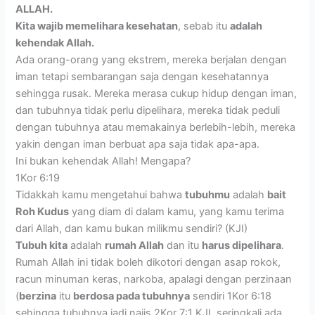
ALLAH.
Kita wajib memelihara kesehatan
, sebab itu
adalah
kehendak Allah.
Ada orang-orang yang ekstrem, mereka berjalan dengan
iman tetapi sembarangan saja dengan kesehatannya
sehingga rusak. Mereka merasa cukup hidup dengan iman,
dan tubuhnya tidak perlu dipelihara, mereka tidak peduli
dengan tubuhnya atau memakainya berlebih-lebih, mereka
yakin dengan iman berbuat apa saja tidak apa-apa.
Ini bukan kehendak Allah! Mengapa?
1Kor 6:19
Tidakkah kamu mengetahui bahwa
tubuhmu
adalah
bait
Roh Kudus
yang diam di dalam kamu, yang kamu terima
dari Allah, dan kamu bukan milikmu sendiri? (KJI)
Tubuh kita
adalah
rumah Allah
dan itu
harus dipelihara
.
Rumah Allah ini tidak boleh dikotori dengan asap rokok,
racun minuman keras, narkoba, apalagi dengan perzinaan
(
berzina
itu
berdosa pada tubuhnya
sendiri 1Kor 6:18
sehingga tubuhnya jadi najis 2Kor 7:1 KJI, seringkali ada