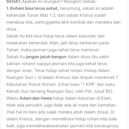
SEHAT.
Apakah ini mungkin? Mungkin! Sebab:
1. Rohani bisa terus sehat,
beruntung, sebab ini adalah
kehendak Tuhan Maz 1:3, dan sebab Kristus sudah
menebus kita, sehinggakita lahir kembali dan merdeka dari
dosa.
Sebab itu kita bisa hidup terus dalam kesucian dan
melakukan kehendak Allah, jadi terus berkenan pada
Tuhan, maka jasmani juga sehat terus menerus!
Sebab itu
jangan jatuh bangun
dalam dosa (itu sakit-
sakitan rohani) supaya jasmani kita juga sehat terus
dengan iman. Terus hidup sehat rohani (Hidup dalam
Ruangan Suci = di dalam Kristus) dan limpah menikmati 7
Kebutuhan Pokok Rohani. (Lihat buku “7 KPR” dan buku
Kemah Suci tentang Ruangan Suci, oleh Pdt. Jusuf BS).
Waktu
Adam dan Hawa
hidup dalam kesucian di Eden,
tidak ada penyakit, juga tidak ada air mata dan kematian.
(Hal-hal ini baru ada sejak mereka jatuh dalam dosa). Di
dalam Kristus, dengan memelihara hidup rohani kita baik-
baik, juga memeliharakesehatan jasmani kita secukupnya,