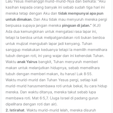
Lalu Yesus memanggil murid-murid-Nya dan berkata: “Aku
kasihan kepada orang banyak ini sebab sudah tiga hari ini
mereka tetap dengan Aku dan
tidak mempunyai apa pun
untuk dimakan.
Dan Aku tidak mau menyuruh mereka pergi
berpuasa supaya jangan mereka
pingsan di jalan.”
(KJI)
Ada dua kemungkinan untuk mengatasi rasa lapar ini,
tetapi Ia berdoa untuk melipatgandakan roti bukan berdoa
untuk mujizat mengubah lapar jadi kenyang. Tuhan
sanggup melakukan keduanya tetapi Ia memilih memelihara
tubuh dengan roti, ini yang wajar dan ini kehendak Tuhan.
Waktu
anak Yairus
bangkit, Tuhan menyuruh memberi
makan untuk melanjutkan hidupnya, sebab memelihara
tubuh dengan memberi makan, itu harus! Luk 8:55.
Waktu murid-murid dan Tuhan Yesus pergi, setiap kali
murid-murid harusmembawa roti untuk bekal, itu cara hidup
mereka. Dan waktu ditanya, mereka takut sebab lupa
membawa roti. Mat 6:5,7. (Juga Israel di padang gurun
dipelihara dengan roti dan air).
2. Istirahat
. Waktu murid-murid lelah, mereka disuruh