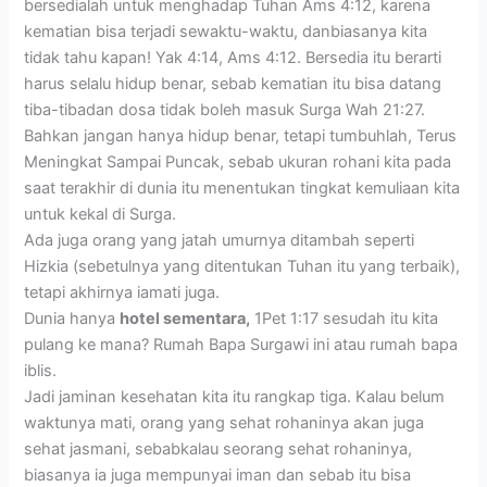
bersedialah untuk menghadap Tuhan Ams 4:12, karena
kematian bisa terjadi sewaktu-waktu, danbiasanya kita
tidak tahu kapan! Yak 4:14, Ams 4:12. Bersedia itu berarti
harus selalu hidup benar, sebab kematian itu bisa datang
tiba-tibadan dosa tidak boleh masuk Surga Wah 21:27.
Bahkan jangan hanya hidup benar, tetapi tumbuhlah, Terus
Meningkat Sampai Puncak, sebab ukuran rohani kita pada
saat terakhir di dunia itu menentukan tingkat kemuliaan kita
untuk kekal di Surga.
Ada juga orang yang jatah umurnya ditambah seperti
Hizkia (sebetulnya yang ditentukan Tuhan itu yang terbaik),
tetapi akhirnya iamati juga.
Dunia hanya
hotel sementara,
1Pet 1:17 sesudah itu kita
pulang ke mana? Rumah Bapa Surgawi ini atau rumah bapa
iblis.
Jadi jaminan kesehatan kita itu rangkap tiga. Kalau belum
waktunya mati, orang yang sehat rohaninya akan juga
sehat jasmani, sebabkalau seorang sehat rohaninya,
biasanya ia juga mempunyai iman dan sebab itu bisa