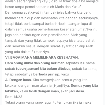
adalah seorangtukang kayu) dsb. Ia tidak tiba-tiba menjadi
besar tanpa pemeliharaan oleh Maria dan Yusuf!
Dari semua ayat-ayat ini tampak jelas bahwa kita perlu
memelihara hidup dan kesehatan kita dengan secukupnya,
tetapi tidak perlu sampai berlebih-lebih. Jangan lupa di
dalam semua usaha pemeliharaan kesehatan umatNya ini,
juga ada perlindungan dan pemeliharaan Allah yang
tampak dan yang tidak tampak, supaya bisa tetap sehat
dan sembuh sesuai dengan syarat-syarat danjanji Allah
yang ada dalam FirmanNya.
VI. BAGAIMANA MEMELIHARA KESEHATAN.
Cara orang dunia dan orang beriman
sepintas lalu sama,
sebab
tubuh jasmani kita belum ditebus,
sebab itu sama,
tetapi sebetulnya
berbeda prinsip
, yaitu:
A. Dengan iman.
Kita mengerjakan semua yang kita
lakukan dengan iman akan janji-janjiNya.
Semua yang kita
lakukan,
kalau
tidak dengan iman,
akan
jadi dosa.
Rom 14:23
Tetapi orang yang ragu-ragu, itu terhukum jika ia makan,