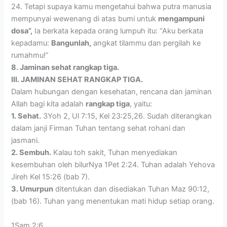
24. Tetapi supaya kamu mengetahui bahwa putra manusia
mempunyai wewenang di atas bumi untuk
mengampuni
dosa”,
Ia berkata kepada orang lumpuh itu: “Aku berkata
kepadamu:
Bangunlah,
angkat tilammu dan pergilah ke
rumahmu!”
8. Jaminan sehat rangkap tiga.
III. JAMINAN SEHAT RANGKAP TIGA.
Dalam hubungan dengan kesehatan, rencana dan jaminan
Allah bagi kita adalah
rangkap tiga
, yaitu:
1. Sehat.
3Yoh 2, Ul 7:15, Kel 23:25,26. Sudah diterangkan
dalam janji Firman Tuhan tentang sehat rohani dan
jasmani.
2. Sembuh.
Kalau toh sakit, Tuhan menyediakan
kesembuhan oleh bilurNya 1Pet 2:24. Tuhan adalah Yehova
Jireh Kel 15:26 (bab 7).
3. Umurpun
ditentukan dan disediakan Tuhan Maz 90:12,
(bab 16). Tuhan yang menentukan mati hidup setiap orang.
1Sam 2:6