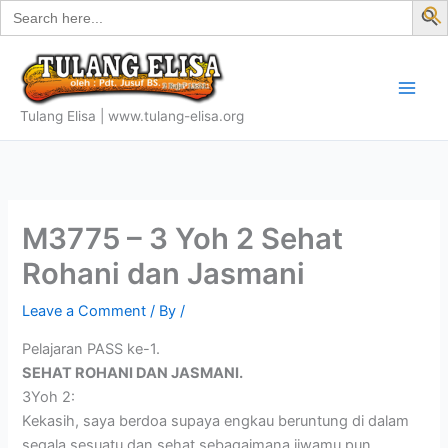
Search
Skip
for:
f
to
S
content
Tulang Elisa | www.tulang-elisa.org
M3775 – 3 Yoh 2 Sehat
Rohani dan Jasmani
Leave a Comment
/ By
/
Pelajaran PASS ke-1.
SEHAT ROHANI DAN JASMANI.
3Yoh 2:
Kekasih, saya berdoa supaya engkau beruntung di dalam
segala sesuatu dan sehat sebagaimana jiwamu pun