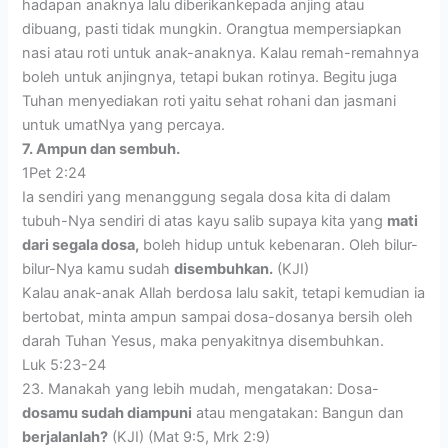
hadapan anaknya lalu diberikankepada anjing atau
dibuang, pasti tidak mungkin. Orangtua mempersiapkan
nasi atau roti untuk anak-anaknya. Kalau remah-remahnya
boleh untuk anjingnya, tetapi bukan rotinya. Begitu juga
Tuhan menyediakan roti yaitu sehat rohani dan jasmani
untuk umatNya yang percaya.
7. Ampun dan sembuh.
1Pet 2:24
Ia sendiri yang menanggung segala dosa kita di dalam
tubuh-Nya sendiri di atas kayu salib supaya kita yang
mati
dari segala dosa,
boleh hidup untuk kebenaran. Oleh bilur-
bilur-Nya kamu sudah
disembuhkan.
(KJI)
Kalau anak-anak Allah berdosa lalu sakit, tetapi kemudian ia
bertobat, minta ampun sampai dosa-dosanya bersih oleh
darah Tuhan Yesus, maka penyakitnya disembuhkan.
Luk 5:23-24
23. Manakah yang lebih mudah, mengatakan: Dosa-
dosamu sudah diampuni
atau mengatakan: Bangun dan
berjalanlah?
(KJI) (Mat 9:5, Mrk 2:9)