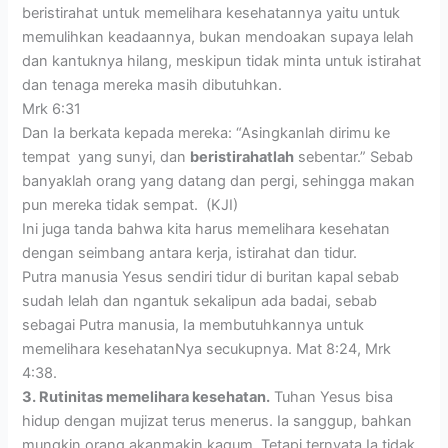
beristirahat untuk memelihara kesehatannya yaitu untuk
memulihkan keadaannya, bukan mendoakan supaya lelah
dan kantuknya hilang, meskipun tidak minta untuk istirahat
dan tenaga mereka masih dibutuhkan.
Mrk 6:31
Dan Ia berkata kepada mereka: “Asingkanlah dirimu ke
tempat yang sunyi, dan
beristirahatlah
sebentar.” Sebab
banyaklah orang yang datang dan pergi, sehingga makan
pun mereka tidak sempat. (KJI)
Ini juga tanda bahwa kita harus memelihara kesehatan
dengan seimbang antara kerja, istirahat dan tidur.
Putra manusia Yesus sendiri tidur di buritan kapal sebab
sudah lelah dan ngantuk sekalipun ada badai, sebab
sebagai Putra manusia, Ia membutuhkannya untuk
memelihara kesehatanNya secukupnya. Mat 8:24, Mrk
4:38.
3. Rutinitas memelihara kesehatan.
Tuhan Yesus bisa
hidup dengan mujizat terus menerus. Ia sanggup, bahkan
mungkin orang akanmakin kagum. Tetapi ternyata Ia tidak