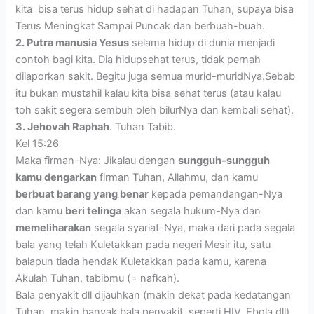
kita bisa terus hidup sehat di hadapan Tuhan, supaya bisa
Terus Meningkat Sampai Puncak dan berbuah-buah.
2. Putra manusia Yesus
selama hidup di dunia menjadi
contoh bagi kita. Dia hidupsehat terus, tidak pernah
dilaporkan sakit. Begitu juga semua murid-muridNya.Sebab
itu bukan mustahil kalau kita bisa sehat terus (atau kalau
toh sakit segera sembuh oleh bilurNya dan kembali sehat).
3. Jehovah Raphah
. Tuhan Tabib.
Kel 15:26
Maka firman-Nya: Jikalau dengan
sungguh-sungguh
kamu dengarkan
firman Tuhan, Allahmu, dan kamu
berbuat barang yang benar
kepada pemandangan-Nya
dan kamu
beri telinga
akan segala hukum-Nya dan
memeliharakan
segala syariat-Nya, maka dari pada segala
bala yang telah Kuletakkan pada negeri Mesir itu, satu
balapun tiada hendak Kuletakkan pada kamu, karena
Akulah Tuhan, tabibmu (= nafkah).
Bala penyakit dll dijauhkan (makin dekat pada kedatangan
Tuhan, makin banyak bala penyakit, seperti HIV, Ebola dll).