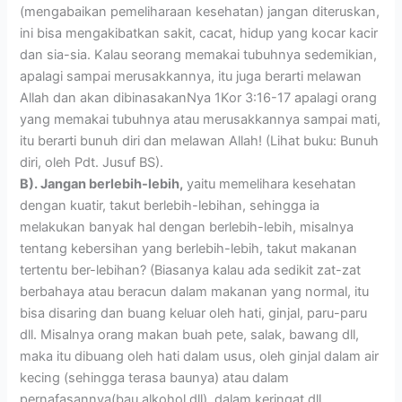
(mengabaikan pemeliharaan kesehatan) jangan diteruskan,
ini bisa mengakibatkan sakit, cacat, hidup yang kocar kacir
dan sia-sia. Kalau seorang memakai tubuhnya sedemikian,
apalagi sampai merusakkannya, itu juga berarti melawan
Allah dan akan dibinasakanNya 1Kor 3:16-17 apalagi orang
yang memakai tubuhnya atau merusakkannya sampai mati,
itu berarti bunuh diri dan melawan Allah! (Lihat buku: Bunuh
diri, oleh Pdt. Jusuf BS).
B). Jangan berlebih-lebih,
yaitu memelihara kesehatan
dengan kuatir, takut berlebih-lebihan, sehingga ia
melakukan banyak hal dengan berlebih-lebih, misalnya
tentang kebersihan yang berlebih-lebih, takut makanan
tertentu ber-lebihan? (Biasanya kalau ada sedikit zat-zat
berbahaya atau beracun dalam makanan yang normal, itu
bisa disaring dan buang keluar oleh hati, ginjal, paru-paru
dll. Misalnya orang makan buah pete, salak, bawang dll,
maka itu dibuang oleh hati dalam usus, oleh ginjal dalam air
kecing (sehingga terasa baunya) atau dalam
pernafasannya(bau alkohol dll), dalam keringat dll.