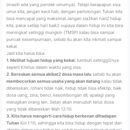
(masih ada yang pendek umurnya). Tetapi berapapun sisa
umur kita, jangan kecil hati, dengan pertolongan Tuhan kita
bisa mencapai yang maksimal.Jangan sia2kan hari2 hidup
kita, pakai setiap hari baik2 supaya dalam hidup ini kita bisa
meningkat setinggi mungkin (TMSP) kalau bisa sampai
puncak kesempurnaan, sebab itu akan kita nikmati sampai
kekal.
Jadi kita harus bisa:
1. Melihat tujuan hidup yang kekal
, tumbuh setinggi2nya
seperti Kristus dalam waktu yang sisa.
2. Bereskan semua akibat2 dosa masa lalu
sebab itu akan
membocorkan semua usaha yang akan datang
kalau tidak
dibereskan, rohani tidak naik, hidup tidak bisa efektip, baik
dosa uang, zina, benci, kesombongan dll, apalagi yang
merugikan orang lain. Setan akan menuduh terus dosa
yang tidak dibereskan Wah 12:10.
3. Kita harus mengerti cara hidup berkenan dihadapan
Tuhan
Kol 1:10, sehingga kita bisa hidup dengan tepat dan
efektip dalam sisa hidup ini, untuk mencapai tingkat rohani