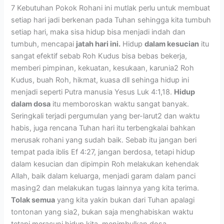
7 Kebutuhan Pokok Rohani ini mutlak perlu untuk membuat
setiap hari jadi berkenan pada Tuhan sehingga kita tumbuh
setiap hari, maka sisa hidup bisa menjadi indah dan
tumbuh, mencapai
jatah hari ini.
Hidup
dalam kesucian
itu
sangat efektif sebab Roh Kudus bisa bebas bekerja,
memberi pimpinan, kekuatan, kesukaan, karunia2 Roh
Kudus, buah Roh, hikmat, kuasa dll sehinga hidup ini
menjadi seperti Putra manusia Yesus Luk 4:1,18.
Hidup
dalam dosa
itu memboroskan waktu sangat banyak.
Seringkali terjadi pergumulan yang ber-larut2 dan waktu
habis, juga rencana Tuhan hari itu terbengkalai bahkan
merusak rohani yang sudah baik. Sebab itu jangan beri
tempat pada iblis Ef 4:27, jangan berdosa, tetapi hidup
dalam kesucian dan dipimpin Roh melakukan kehendak
Allah, baik dalam keluarga, menjadi garam dalam panci
masing2 dan melakukan tugas lainnya yang kita terima.
Tolak semua
yang kita yakin bukan dari Tuhan apalagi
tontonan yang sia2, bukan saja menghabiskan waktu
tetapi meracuni hidup kita, menimbulkan dosa,