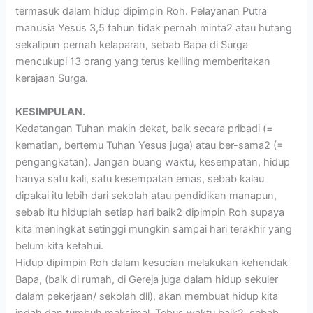
termasuk dalam hidup dipimpin Roh. Pelayanan Putra
manusia Yesus 3,5 tahun tidak pernah minta2 atau hutang
sekalipun pernah kelaparan, sebab Bapa di Surga
mencukupi 13 orang yang terus keliling memberitakan
kerajaan Surga.
KESIMPULAN.
Kedatangan Tuhan makin dekat, baik secara pribadi (=
kematian, bertemu Tuhan Yesus juga) atau ber-sama2 (=
pengangkatan). Jangan buang waktu, kesempatan, hidup
hanya satu kali, satu kesempatan emas, sebab kalau
dipakai itu lebih dari sekolah atau pendidikan manapun,
sebab itu hiduplah setiap hari baik2 dipimpin Roh supaya
kita meningkat setinggi mungkin sampai hari terakhir yang
belum kita ketahui.
Hidup dipimpin Roh dalam kesucian melakukan kehendak
Bapa, (baik di rumah, di Gereja juga dalam hidup sekuler
dalam pekerjaan/ sekolah dll), akan membuat hidup kita
indah dan tumbuh maksimal. Tebus waktu baik2, sebab