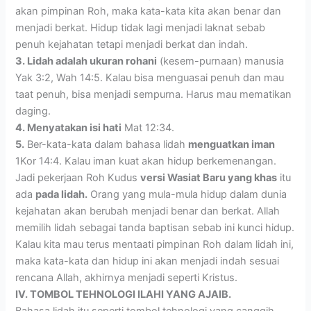
akan pimpinan Roh, maka kata-kata kita akan benar dan
menjadi berkat. Hidup tidak lagi menjadi laknat sebab
penuh kejahatan tetapi menjadi berkat dan indah.
3. Lidah adalah ukuran rohani
(kesem-purnaan) manusia
Yak 3:2, Wah 14:5. Kalau bisa menguasai penuh dan mau
taat penuh, bisa menjadi sempurna. Harus mau mematikan
daging.
4. Menyatakan isi hati
Mat 12:34.
5.
Ber-kata-kata dalam bahasa lidah
menguatkan iman
1Kor 14:4. Kalau iman kuat akan hidup berkemenangan.
Jadi pekerjaan Roh Kudus
versi Wasiat Baru yang khas
itu
ada
pada lidah.
Orang yang mula-mula hidup dalam dunia
kejahatan akan berubah menjadi benar dan berkat. Allah
memilih lidah sebagai tanda baptisan sebab ini kunci hidup.
Kalau kita mau terus mentaati pimpinan Roh dalam lidah ini,
maka kata-kata dan hidup ini akan menjadi indah sesuai
rencana Allah, akhirnya menjadi seperti Kristus.
IV. TOMBOL TEHNOLOGI ILAHI YANG AJAIB.
Bahasa lidah itu seperti tombol tehnologi yang canggih.