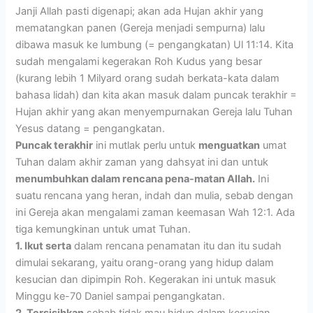
Janji Allah pasti digenapi; akan ada Hujan akhir yang
mematangkan panen (Gereja menjadi sempurna) lalu
dibawa masuk ke lumbung (= pengangkatan) Ul 11:14. Kita
sudah mengalami kegerakan Roh Kudus yang besar
(kurang lebih 1 Milyard orang sudah berkata-kata dalam
bahasa lidah) dan kita akan masuk dalam puncak terakhir =
Hujan akhir yang akan menyempurnakan Gereja lalu Tuhan
Yesus datang = pengangkatan.
Puncak terakhir
ini mutlak perlu untuk
menguatkan
umat
Tuhan dalam akhir zaman yang dahsyat ini dan untuk
menumbuhkan dalam rencana pena-matan Allah.
Ini
suatu rencana yang heran, indah dan mulia, sebab dengan
ini Gereja akan mengalami zaman keemasan Wah 12:1. Ada
tiga kemungkinan untuk umat Tuhan.
1. Ikut serta
dalam rencana penamatan itu dan itu sudah
dimulai sekarang, yaitu orang-orang yang hidup dalam
kesucian dan dipimpin Roh. Kegerakan ini untuk masuk
Minggu ke-70 Daniel sampai pengangkatan.
2. Tersisihkan
sebab tidak mau hidup dalam kesucian,