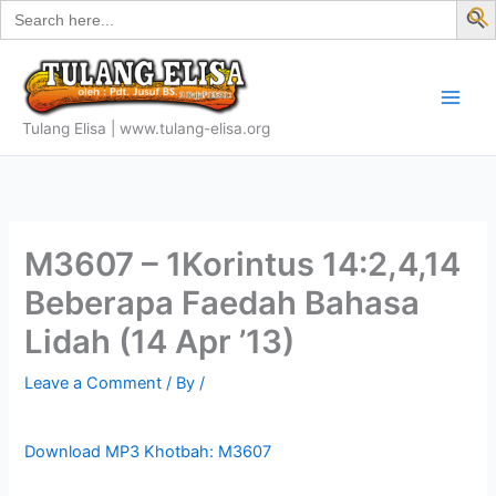
Search
Skip
for:
f
to
S
content
Tulang Elisa | www.tulang-elisa.org
M3607 – 1Korintus 14:2,4,14
Beberapa Faedah Bahasa
Lidah (14 Apr ’13)
Leave a Comment
/ By
/
Download MP3 Khotbah: M3607