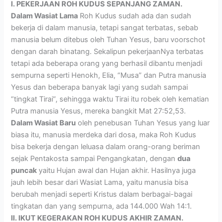
I. PEKERJAAN ROH KUDUS SEPANJANG ZAMAN.
Dalam Wasiat Lama
Roh Kudus sudah ada dan sudah
bekerja di dalam manusia, tetapi sangat terbatas, sebab
manusia belum ditebus oleh Tuhan Yesus, baru voorschot
dengan darah binatang. Sekalipun pekerjaanNya terbatas
tetapi ada beberapa orang yang berhasil dibantu menjadi
sempurna seperti Henokh, Elia, “Musa” dan Putra manusia
Yesus dan beberapa banyak lagi yang sudah sampai
“tingkat Tirai”, sehingga waktu Tirai itu robek oleh kematian
Putra manusia Yesus, mereka bangkit Mat 27:52,53.
Dalam Wasiat Baru
oleh penebusan Tuhan Yesus yang luar
biasa itu, manusia merdeka dari dosa, maka Roh Kudus
bisa bekerja dengan leluasa dalam orang-orang beriman
sejak Pentakosta sampai Pengangkatan, dengan
dua
puncak
yaitu Hujan awal dan Hujan akhir. Hasilnya juga
jauh lebih besar dari Wasiat Lama, yaitu manusia bisa
berubah menjadi seperti Kristus dalam berbagai-bagai
tingkatan dan yang sempurna, ada 144.000 Wah 14:1.
II. IKUT KEGERAKAN ROH KUDUS AKHIR ZAMAN.