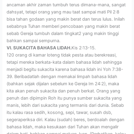
ancaman akhir zaman tumbuh terus dimana-mana, sangat
dahsyat, tetapi orang yang mau taat sampai mati Pil 2:8
bisa tahan godaan yang makin berat dan terus lulus. Inilah
sebabnya Tuhan memberi pencobaan yang makin berat
sebab Gereja tumbuh dalam tingkat2 yang makin tinggi
bahkan sampai sempurna.
VI. SUKACITA BAHASA LIDAH.
Kis 2:13-15.
120 orang di kamar loteng tidak pesta atau berekreasi,
tetapi mereka berkata-kata dalam bahasa lidah sehingga
menjadi begitu sukacita karena bahasa lidah ini Yoh 7:38-
39. Beribadatlah dengan memakai limpah bahasa lidah
(bahkan sejak dijalan sebelum ke Gereja Im 24:2), maka
kita akan penuh sukacita dan penuh berkat. Orang yang
penuh dan dipimpin Roh itu punya sumber sukacita yang
manis, lebih dari sukacita yang termanis dari dunia. Sebab
itu kalau rasa sedih, kosong, sepi, tawar, susah dsb,
segeraperiksa diri. Kalau (sudah) beres, berdoalah dengan
bahasa lidah, maka kesukaan dari Tuhan akan mengalir
dalam hati, bahkan sampai meluap-luap. (Perhatikan, kalau