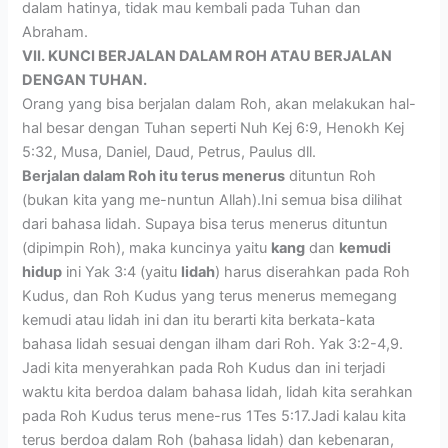
dalam hatinya, tidak mau kembali pada Tuhan dan
Abraham.
VII. KUNCI BERJALAN DALAM ROH ATAU BERJALAN
DENGAN TUHAN.
Orang yang bisa berjalan dalam Roh, akan melakukan hal-
hal besar dengan Tuhan seperti Nuh Kej 6:9, Henokh Kej
5:32, Musa, Daniel, Daud, Petrus, Paulus dll.
Berjalan dalam Roh itu terus menerus
dituntun Roh
(bukan kita yang me-nuntun Allah).Ini semua bisa dilihat
dari bahasa lidah. Supaya bisa terus menerus dituntun
(dipimpin Roh), maka kuncinya yaitu
kang
dan
kemudi
hidup
ini Yak 3:4 (yaitu
lidah
) harus diserahkan pada Roh
Kudus, dan Roh Kudus yang terus menerus memegang
kemudi atau lidah ini dan itu berarti kita berkata-kata
bahasa lidah sesuai dengan ilham dari Roh. Yak 3:2-4,9.
Jadi kita menyerahkan pada Roh Kudus dan ini terjadi
waktu kita berdoa dalam bahasa lidah, lidah kita serahkan
pada Roh Kudus terus mene-rus 1Tes 5:17.Jadi kalau kita
terus berdoa dalam Roh (bahasa lidah) dan kebenaran,