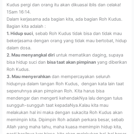
Kudus pergi dan orang itu akan dikuasai iblis dan celaka!
1Sam 16:14.
Dalam kerjasama ada bagian kita, ada bagian Roh Kudus.
Bagian kita adalah :
1. Hidup suci
, sebab Roh Kudus tidak bisa dan tidak mau
bekerjasama dengan orang yang tidak mau bertobat, hidup
dalam dosa.
2. Mau menyangkal diri
untuk mematikan daging, supaya
bisa hidup suci dan
bisa taat akan pimpinan
yang diberikan
Roh Kudus.
3. Mau menyerahkan
dan mempercayakan seluruh
hidupnya dalam tangan Roh Kudus, dengan kata lain taat
sepenuhnya akan pimpinan Roh. Kita harus bisa
mendengar dan mengerti kehendakNya lalu dengan tulus
sungguh-sungguh taat kepadaNya.Kalau kita mau
melakukan hal ini maka dengan sukacita Roh Kudus akan
memimpin kita. Dipimpin Roh adalah perkara besar, sebab
Allah yang maha tahu, maha kuasa memimpin hidup kita,
pasti hasilnya luar biasa, kita akan melakukan hal-hal besar