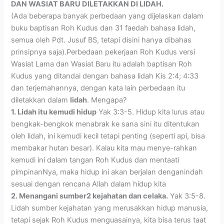
DAN WASIAT BARU DILETAKKAN DI LIDAH.
(Ada beberapa banyak perbedaan yang dijelaskan dalam
buku baptisan Roh Kudus dan 31 faedah bahasa lidah,
semua oleh Pdt. Jusuf BS, tetapi disini hanya dibahas
prinsipnya saja).Perbedaan pekerjaan Roh Kudus versi
Wasiat Lama dan Wasiat Baru itu adalah baptisan Roh
Kudus yang ditandai dengan bahasa lidah Kis 2:4; 4:33
dan terjemahannya, dengan kata lain perbedaan itu
diletakkan dalam
lidah
. Mengapa?
1. Lidah itu kemudi hidup
Yak 3:3-5. Hidup kita lurus atau
bengkak-bengkok menabrak ke sana sini itu ditentukan
oleh lidah, ini kemudi kecil tetapi penting (seperti api, bisa
membakar hutan besar). Kalau kita mau menye-rahkan
kemudi ini dalam tangan Roh Kudus dan mentaati
pimpinanNya, maka hidup ini akan berjalan denganindah
sesuai dengan rencana Allah dalam hidup kita
2. Menangani sumber2 kejahatan dan celaka.
Yak 3:5-8.
Lidah sumber kejahatan yang merusakkan hidup manusia,
tetapi sejak Roh Kudus menguasainya, kita bisa terus taat