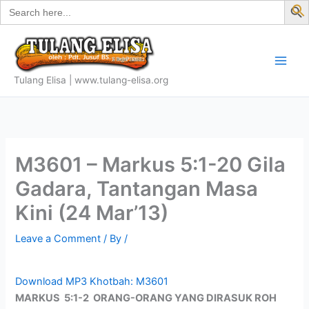
Search
Skip
for:
f
to
S
content
Tulang Elisa | www.tulang-elisa.org
M3601 – Markus 5:1-20 Gila
Gadara, Tantangan Masa
Kini (24 Mar’13)
Leave a Comment
/ By
/
Download MP3 Khotbah: M3601
MARKUS 5:1-2 ORANG-ORANG YANG DIRASUK ROH