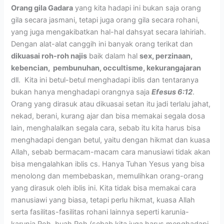
Orang gila Gadara
yang kita hadapi ini bukan saja orang
gila secara jasmani, tetapi juga orang gila secara rohani,
yang juga mengakibatkan hal-hal dahsyat secara lahiriah.
Dengan alat-alat canggih ini banyak orang terikat dan
dikuasai roh-roh najis
baik dalam hal
sex, perzinaan,
kebencian, pembunuhan, occultisme, kekurangajaran
dll. Kita ini betul-betul menghadapi iblis dan tentaranya
bukan hanya menghadapi orangnya saja
Efesus 6:12
.
Orang yang dirasuk atau dikuasai setan itu jadi terlalu jahat,
nekad, berani, kurang ajar dan bisa memakai segala dosa
lain, menghalalkan segala cara, sebab itu kita harus bisa
menghadapi dengan betul, yaitu dengan hikmat dan kuasa
Allah, sebab bermacam-macam cara manusiawi tidak akan
bisa mengalahkan iblis cs. Hanya Tuhan Yesus yang bisa
menolong dan membebaskan, memulihkan orang-orang
yang dirasuk oleh iblis ini. Kita tidak bisa memakai cara
manusiawi yang biasa, tetapi perlu hikmat, kuasa Allah
serta fasilitas-fasilitas rohani lainnya seperti karunia-
karunia Roh, buah Roh (sebab kita juga harus menghadapi