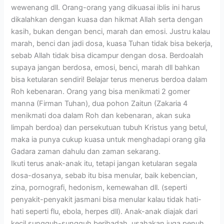
wewenang dll. Orang-orang yang dikuasai iblis ini harus
dikalahkan dengan kuasa dan hikmat Allah serta dengan
kasih, bukan dengan benci, marah dan emosi. Justru kalau
marah, benci dan jadi dosa, kuasa Tuhan tidak bisa bekerja,
sebab Allah tidak bisa dicampur dengan dosa. Berdoalah
supaya jangan berdosa, emosi, benci, marah dll bahkan
bisa ketularan sendiri! Belajar terus menerus berdoa dalam
Roh kebenaran. Orang yang bisa menikmati 2 gomer
manna (Firman Tuhan), dua pohon Zaitun (Zakaria 4
menikmati doa dalam Roh dan kebenaran, akan suka
limpah berdoa) dan persekutuan tubuh Kristus yang betul,
maka ia punya cukup kuasa untuk menghadapi orang gila
Gadara zaman dahulu dan zaman sekarang.
Ikuti terus anak-anak itu, tetapi jangan ketularan segala
dosa-dosanya, sebab itu bisa menular, baik kebencian,
zina, pornografi, hedonism, kemewahan dll. (seperti
penyakit-penyakit jasmani bisa menular kalau tidak hati-
hati seperti flu, ebola, herpes dll). Anak-anak diajak dari
kecil sungguh-sungguh beribadah, usahakan juga penuh