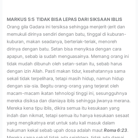
MARKUS 5:5 TIDAK BISA LEPAS DARI SIKSAAN IBLIS
Orang gila Gadara ini tersiksa sehingga menjerit-jerit dan
memukuli dirinya sendiri dengan batu, tinggal di kuburan-
kuburan, makan seadanya, berteriak-teriak, menoreh
dirinya dengan batu. Setan bisa menyiksa dengan cara
apapun, sebab ia sudah menguasainya. Memang orang ini
tidak mudah dibunuh oleh setan-setan itu, sebab harus
dengan izin Allah. Pasti makan tidur, kesehatannya sama
sekali tidak terpelihara, tetapi masih hidup, namun hidup
dengan sia-sia. Begitu orang-orang yang terjerat oleh
macam-macam ikatan tehnologi tinggi ini, sesungguhnya
mereka disiksa dan dianiaya iblis sehingga jiwanya merana.
Mereka kena tipu iblis, dikira semua itu kesukaan yang
indah dan nikmat, tetapi semua itu hanya kesukaan sesaat
yang mengikatnya erat untuk satu kali masuk dalam
hukuman kekal sebab upah dosa adalah maut
Roma 6:23
.
Mereka sama sekali tidak ada sejahtera, tidak ada damai