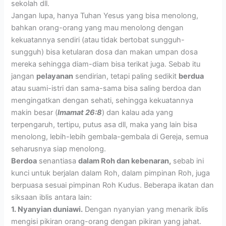
sekolah dll.
Jangan lupa, hanya Tuhan Yesus yang bisa menolong,
bahkan orang-orang yang mau menolong dengan
kekuatannya sendiri (atau tidak bertobat sungguh-
sungguh) bisa ketularan dosa dan makan umpan dosa
mereka sehingga diam-diam bisa terikat juga. Sebab itu
jangan
pelayanan
sendirian, tetapi paling sedikit
berdua
atau suami-istri dan sama-sama bisa saling berdoa dan
mengingatkan dengan sehati, sehingga kekuatannya
makin besar (
Imamat 26:8
) dan kalau ada yang
terpengaruh, tertipu, putus asa dll, maka yang lain bisa
menolong, lebih-lebih gembala-gembala di Gereja, semua
seharusnya siap menolong.
Berdoa
senantiasa
dalam Roh dan kebenaran,
sebab ini
kunci untuk berjalan dalam Roh, dalam pimpinan Roh, juga
berpuasa sesuai pimpinan Roh Kudus. Beberapa ikatan dan
siksaan iblis antara lain:
1. Nyanyian duniawi.
Dengan nyanyian yang menarik iblis
mengisi pikiran orang-orang dengan pikiran yang jahat.