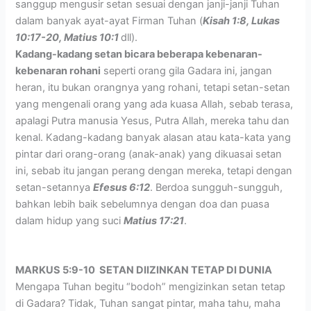
sanggup mengusir setan sesuai dengan janji-janji Tuhan
dalam banyak ayat-ayat Firman Tuhan (
Kisah 1:8, Lukas
10:17-20, Matius 10:1
dll).
Kadang-kadang setan bicara beberapa kebenaran-
kebenaran rohani
seperti orang gila Gadara ini, jangan
heran, itu bukan orangnya yang rohani, tetapi setan-setan
yang mengenali orang yang ada kuasa Allah, sebab terasa,
apalagi Putra manusia Yesus, Putra Allah, mereka tahu dan
kenal. Kadang-kadang banyak alasan atau kata-kata yang
pintar dari orang-orang (anak-anak) yang dikuasai setan
ini, sebab itu jangan perang dengan mereka, tetapi dengan
setan-setannya
Efesus 6:12
. Berdoa sungguh-sungguh,
bahkan lebih baik sebelumnya dengan doa dan puasa
dalam hidup yang suci
Matius 17:21
.
MARKUS 5:9-10 SETAN DIIZINKAN TETAP DI DUNIA
Mengapa Tuhan begitu “bodoh” mengizinkan setan tetap
di Gadara? Tidak, Tuhan sangat pintar, maha tahu, maha