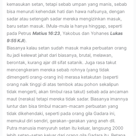
kemasukan setan, tetapi sebab umpan yang manis, sebab
bisa menuruti kehendak hati dan hawa nafsunya, dengan
sadar atau setengah sadar mereka mengizinkan masuk,
baru setan masuk. (Mula-mula ia hanya hinggap, seperti
pada Petrus
Matius 16:23
, Yakobus dan Yohanes
Lukas
9:55 KJI
).
Biasanya kalau setan sudah masuk maka perbuatan orang
itu jadi kelewat jahat dari biasanya, brutal, melawan,
berontak, kurang ajar dll sifat satanik. Juga rasa takut
mencengkeram mereka sebab rohnya (yang tidak
dimengerti orang-orang ini) merasa ketakutan (seperti
orang naik tinggi di atas tembok atau pohon sekalipun
tidak mengerti, akan timbul rasa takut) sebab ada ancaman
maut (neraka) tetapi mereka tidak sadar. Biasanya imannya
luntur dan bisa timbul macam-macam perbuatan yang
tidak dikehendaki, seperti pada orang gila Gadara ini,
memukul diri sendiri, gerakan-gerakan yang aneh dll.
Putra manusia menyuruh setan itu keluar, langsung 2000
lebih setan-setan keluar dari orang gila Gadara itu. Betapa