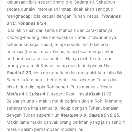
kekuasaan iblis seperti orang gila Gadara ini. Sekalipun
secara dunaiwi mereka ahli tetapi tidak akan sanggup
menghadapi iblis kecuali dengan Tuhan Yesus.
1Yohanes
3:10, Yohanes 8:34
.
Iblis lebih kuat dari semua manusia dan cara-caranya.
Kadang-kadang iblis melepaskan 1 atau 2 tawanannya
sekedar sebagai siasat, tetapi sebetulnya tidak ada
manusia (tanpa Tuhan Yesus) yang bisa mengalahkan
perhambaan atau ikatan iblis. Hanya oleh Kristus dan
orang yang milik Kristus, yang mau taat dipimpinNya
Galatia 2:20
, bisa menghadapi dan mengalahkan iblis dkk.
Sebab itu kita harus betul-betul lekat dengan Tuhan dan
bisa hidup dipimpin Roh seperti Putra manusia Yesus
Matius 4:1, Lukas 4:1
, seperti Rasul-rasul
Kisah 11:12
,
Belajarlah untuk makin mahir berjalan dalam Roh. Memang
seharusnya kita semua itu hidup dengan Tuhan, berjalan
dengan Tuhan seperti Nuh
Kejadian 6:9, Galatia 5:16,25
.
Makin lama makin banyak orang beriman yang jalan sendiri
masuk dalam perhambaan modern ini.