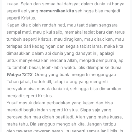
kuasa. Setan dan semua hal dahsyat dalam dunia ini hanya
seperti api yang
memurnikan kita
sehingga bisa menjadi
seperti Kristus.
Kapan kita diolah rendah hati, mau taat dalam sengsara
sampai mati, mau pikul salib, memakai tabiat baru dan terus
tumbuh seperti Kristus, mau dirugikan, mau disucikan, mau
terlepas dari kedagingan dan segala tabiat lama, maka kita
dimasukkan dalam api dunia yang dahsyat ini, apalagi
untuk menyelesaikan rencana Allah, menjadi sempurna, api
itu tambah besar, lebih-lebih waktu iblis dilempar ke dunia
Wahyu 12:12
. Orang yang tidak mengerti menganggap
Tuhan jahat, bodoh dll, tetapi orang yang mengerti
bersyukur bisa masuk dunia ini, sehingga bisa dimurnikan
menjadi seperti Kristus.
Yusuf masuk dalam perbudakan yang kejam dan bisa
menjadi begitu indah seperti Kristus. Siapa saja yang
percaya dan mau diolah pasti jadi. Allah yang maha kuasa,
maha tahu, Dia sanggup mengolah kita. Jangan tertipu
oleh tawaran-tawaran setan. Itu seperti semua janji iblis, itu