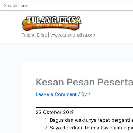
Search
Skip
for:
to
content
Tulang Elisa | www.tulang-elisa.org
Kesan Pesan Peserta
Leave a Comment
/ By
/
23 Oktober 2012
Bagus dan waktunya tepat berganti 
Saya diberkati, terima kasih untuk pa