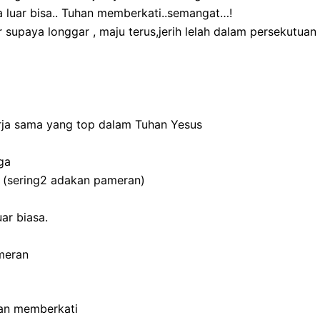
 luar bisa.. Tuhan memberkati..semangat…!
 supaya longgar , maju terus,jerih lelah dalam persekutuan
rja sama yang top dalam Tuhan Yesus
ga
 (sering2 adakan pameran)
uar biasa.
meran
han memberkati