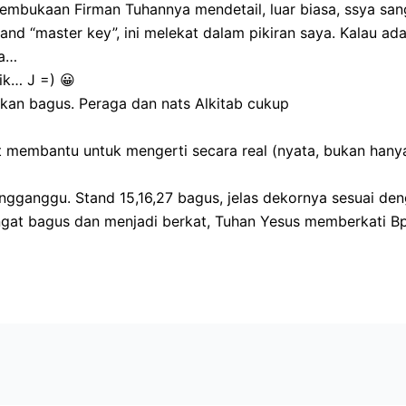
mbukaan Firman Tuhannya mendetail, luar biasa, ssya san
and “master key”, ini melekat dalam pikiran saya. Kalau ada
ia…
ik… J =) 😀
akan bagus. Peraga dan nats Alkitab cukup
membantu untuk mengerti secara real (nyata, bukan hanya k
gganggu. Stand 15,16,27 bagus, jelas dekornya sesuai deng
sangat bagus dan menjadi berkat, Tuhan Yesus memberkati B