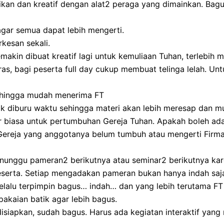
an dan kreatif dengan alat2 peraga yang dimainkan. Bagus 
agar semua dapat lebih mengerti.
kesan sekali.
semakin dibuat kreatif lagi untuk kemuliaan Tuhan, terlebih
s, bagi peserta full day cukup membuat telinga lelah. Unt
hingga mudah menerima FT
idak diburu waktu sehingga materi akan lebih meresap dan 
ar biasa untuk pertumbuhan Gereja Tuhan. Apakah boleh ad
Gereja yang anggotanya belum tumbuh atau mengerti Firma
enunggu pameran2 berikutnya atau seminar2 berikutnya ka
rta. Setiap mengadakan pameran bukan hanya indah saja t
lalu terpimpin bagus… indah… dan yang lebih terutama F
akaian batik agar lebih bagus.
disiapkan, sudah bagus. Harus ada kegiatan interaktif yang