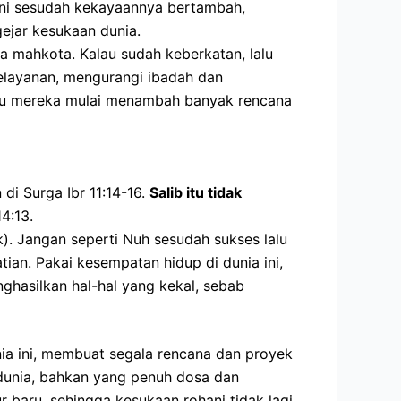
ini sesudah kekayaannya bertambah,
ejar kesukaan dunia.
a mahkota. Kalau sudah keberkatan, lalu
pelayanan, mengurangi ibadah dan
alu mereka mulai menambah banyak rencana
di Surga Ibr 11:14-16.
Salib itu tidak
4:13.
k).
Jangan seperti Nuh sesudah sukses lalu
an. Pakai kesempatan hidup di dunia ini,
hasilkan hal-hal yang kekal, sebab
ia ini, membuat segala rencana dan proyek
 dunia, bahkan yang penuh dosa dan
 baru, sehingga kesukaan rohani tidak lagi