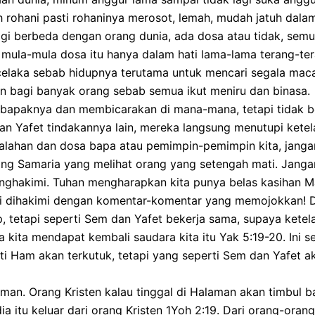
h rohani pasti rohaninya merosot, lemah, mudah jatuh dal
lagi berbeda dengan orang dunia, ada dosa atau tidak, sem
 mula-mula dosa itu hanya dalam hati lama-lama terang-te
celaka sebab hidupnya terutama untuk mencari segala mac
an bagi banyak orang sebab semua ikut meniru dan binasa.
 bapaknya dan membicarakan di mana-mana, tetapi tidak 
dan Yafet tindakannya lain, mereka langsung menutupi kete
esalahan dan dosa bapa atau pemimpin-pemimpin kita, jangan 
rang Samaria yang melihat orang yang setengah mati. Jan
akimi. Tuhan mengharapkan kita punya belas kasihan Ma
gi dihakimi dengan komentar-komentar yang memojokkan! Do
 tetapi seperti Sem dan Yafet bekerja sama, supaya ketela
 kita mendapat kembali saudara kita itu Yak 5:19-20. Ini s
i Ham akan terkutuk, tetapi yang seperti Sem dan Yafet a
aman. Orang Kristen kalau tinggal di Halaman akan timbul 
ia itu keluar dari orang Kristen 1Yoh 2:19. Dari orang-or