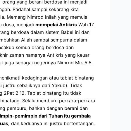
-orang yang berani berdosa ini menjadi
ngan. Padahal sampai sekarang kita
nia.
Memang Nimrod inilah yang memulai
am dosa, menjadi
mempelai Antikris
Wah 17.
rang berdosa dalam sistem Babel ini dan
tumbuhkan Allah sampai sempurna dalam
mencakup semua orang berdosa dan
 akhir zaman namanya Antikris yang keuar
ut juga sebagai negerinya Nimrod Mik 5:5.
enikmati kedagingan atau tabiat binatang
 justru sebaliknya dari Yakub). Tidak
Pet 2:12. Tabiat binatang itu tidak
 binatang. Selalu memburu perkara-perkara
ang pemburu, bahkan dengan berani dan
mpin-pemimpin dari Tuhan itu gembala
uas,
dan keduanya ini justru bertentangan.