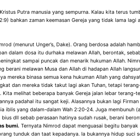
ir Kristus Putra manusia yang sempurna. Kalau kita terus tu
2:9) bahkan zaman keemasan Gereja yang tidak lama lagi 
 Nimrod (menurut Unger’s, Dake). Orang berdosa adalah hamba
n dalam dosa itu durhaka melawan Allah, berontak, sebab 
eningkat sampai puncak dan menarik hukuman Allah. Nimr
g berani melawan Musa dan Allah di hadapan Allah langsung
nya mereka binasa semua kena hukuman Allah yang dahsyat, 
ingkat dan mereka tidak takut lagi akan Tuhan, tetapi tera
. Kita melihat beberapa banyak Gereja jalan lebar terang-
ya padahal itu sangat keji. Alasannya bukan lagi Firman 
asia iblis yang dalam-dalam Wah 2:20-24. Juga membunuh (
bius dll sebab perasaan hatinya sudah rusak, berani beron
as bumi.
Ternyata Nimrod dapat menguasai begitu banyak o
rang tunduk dan taat kepadanya. Ia bukannya hidup suci 