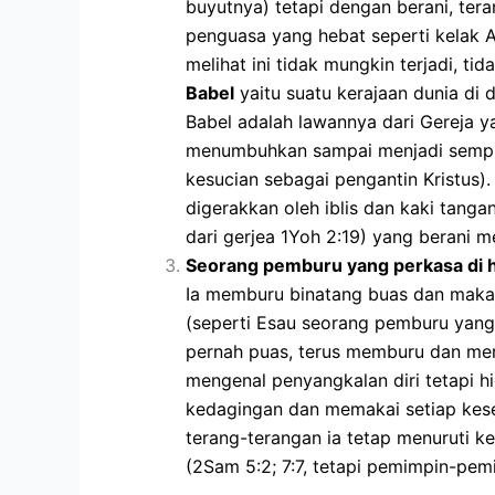
buyutnya) tetapi dengan berani, ter
penguasa yang hebat seperti kelak A
melihat ini tidak mungkin terjadi, t
Babel
yaitu suatu kerajaan dunia di
Babel adalah lawannya dari Gereja y
menumbuhkan sampai menjadi sempur
kesucian sebagai pengantin Kristus
digerakkan oleh iblis dan kaki tanga
dari gerjea 1Yoh 2:19) yang berani 
Seorang pemburu yang perkasa di h
Ia memburu binatang buas dan makan
(seperti Esau seorang pemburu yang k
pernah puas, terus memburu dan meni
mengenal penyangkalan diri tetapi 
kedagingan dan memakai setiap kese
terang-terangan ia tetap menuruti k
(2Sam 5:2; 7:7, tetapi pemimpin-pemi