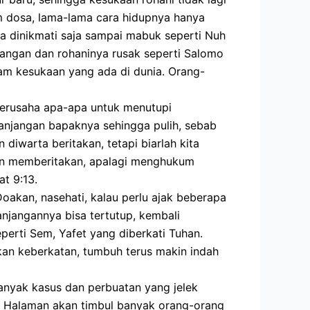
am dosa, lama-lama cara hidupnya hanya
ua dinikmati saja sampai mabuk seperti Nuh
rangan dan rohaninya rusak seperti Salomo
am kesukaan yang ada di dunia. Orang-
berusaha apa-apa untuk menutupi
lanjangan bapaknya sehingga pulih, sebab
diwarta beritakan, tetapi biarlah kita
gan memberitakan, apalagi menghukum
t 9:13.
akan, nasehati, kalau perlu ajak beberapa
njangannya bisa tertutup, kembali
eperti Sem, Yafet yang diberkati Tuhan.
kan keberkatan, tumbuh terus makin indah
banyak kasus dan perbuatan yang jelek
ang Halaman akan timbul banyak orang-orang