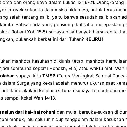
alomo dan orang kaya dalam Lukas 12:16-21. Orang-orang 
k-proyek sukacita dalam sisa hidupnya, untuk terus meng
g salah tentang salib, yaitu bahwa sesudah salib akan ad
ukacita. Bahkan ada yang pensiun pikul salib, melepaskan 
okok Rohani Yoh 15:5) supaya bisa banyak bersukacita. L
gkan, bukankah berkat ini dari Tuhan?
KELIRU!
bukan mahkota kesukaan di dunia tetapi mahkota kemuliaan 
enjadi sempurna seperti Henokh, Elia) atau waktu mati Wah 1
golahan
supaya kita
TMSP
(Terus Meningkat Sampai Punca
 dalam Surga yang kekal adalah menurut ukuran saat kemati
 untuk melakukan kehendak Tuhan supaya tumbuh dan meng
us sampai kekal Wah 14:13.
ensiun dari hal-hal rohani
dan mulai bersuka-sukaan di dun
ampai mabuk, lalu seluruh hidup tenggelam dalam kesukaan
n dunia, minum anggur lama sampai tidak lagi suka anggur