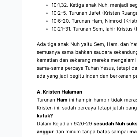
10:1,32. Ketiga anak Nuh, menjadi se
10:2-5. Turunan Jafet (Kristen Ruang
10:6-20. Turunan Ham, Nimrod (Kris
10:21-31. Turunan Sem, lahir Kristus
Ada tiga anak Nuh yaitu Sem, Ham, dan Y
semuanya sama bahkan saudara sekandung
kematian dan sekarang mereka mengalami h
sama-sama percaya Tuhan Yesus, tetapi d
ada yang jadi begitu indah dan berkenan pa
A. Kristen Halaman
Turunan
Ham
ini hampir-hampir tidak mer
Kristen ini, sudah percaya tetapi jatuh ba
kutuk?
Dalam Kejadian 9:20-29
sesudah Nuh suks
anggur
dan minum tanpa batas sampai
ma