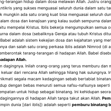
ang-terangan hidup dalam dosa melawan Allah. Justru orang
ntikris yang sukses menguasai seluruh dunia dalam satu ta
idak mungkin ada satu orang kuat bisa menguasai seluruh du
 dalam dosa dan kenajisan yang kalau sudah sempurna dal
aitu mempelai Kristus. Iblis bekerja mengumpulkan semua o
na dalam dosa (sebaliknya Gereja atau tubuh Kristus di
). Babel adalah sistem kekejian dosa dan kejahatan yang 
nnya dan salah satu orang perkasa iblis adalah Nimrod (di
memberontak terang-terangan di hadapan Allah. Babel diseb
adapan Allah.
 dagingnya. Inilah orang-orang yang terus memburu dan m
eluar dari rencana Allah sehingga hilang hak sulungnya. Ini
kmati segala macam kedagingan sebab bertabiat binatang 2
hidup dengan bebas menuruti semua nafsu-nafsunya seperti
mpatan untuk hidup sebagai binatang. Ini kehidupan seor
edagingannya di hadapan Allah tanpa takut akan Allah.
Pemi
mpin dunia [dari iblis]) adalah seperti
pemburu binatang b