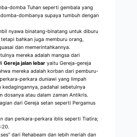
domba-domba Tuhan seperti gembala yang
ngi domba-dombanya supaya tumbuh dengan
bil nyawa binatang-binatang untuk diburu
 tetapi bahkan juga memburu orang,
nguasai dan memerintahkannya.
tulnya mereka adalah mangsa dari
 4
Gereja jalan lebar
yaitu Gereja-gereja
bahwa mereka adalah korban dari pemburu-
erkara-perkara duniawi yang limpah
n kedagingannya, padahal sebetulnya
m dosanya atau dalam zaman Antikris.
agian dari Gereja setan seperti Pergamus
dan perkara-perkara iblis seperti Tiatira;
:20.
kses” dari Rehabeam dan lebih meriah dan