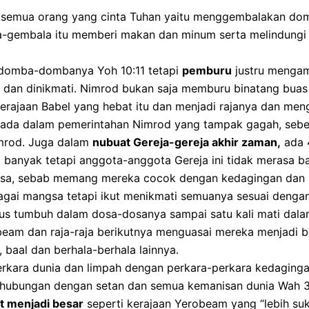
ari semua orang yang cinta Tuhan yaitu menggembalakan 
ala-gembala itu memberi makan dan minum serta melindu
domba-dombanya Yoh 10:11 tetapi
pemburu
justru mengam
n dan dinikmati. Nimrod bukan saja memburu binatang buas
rajaan Babel yang hebat itu dan menjadi rajanya dan me
ada dalam pemerintahan Nimrod yang tampak gagah, sebe
mrod. Juga dalam
nubuat Gereja-gereja akhir zaman,
ada
a banyak tetapi anggota-anggota Gereja ini tidak merasa 
sa, sebab memang mereka cocok dengan kedagingan dan p
bagai mangsa tetapi ikut menikmati semuanya sesuai denga
us tumbuh dalam dosa-dosanya sampai satu kali mati dala
beam dan raja-raja berikutnya menguasai mereka menjadi b
baal dan berhala-berhala lainnya.
rkara dunia dan limpah dengan perkara-perkara kedagingan 
 berhubungan dengan setan dan semua kemanisan dunia Wah 3
t menjadi besar
seperti kerajaan Yerobeam yang “lebih su