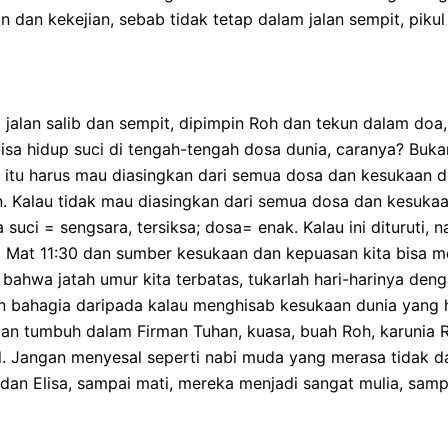
n kekejian, sebab tidak tetap dalam jalan sempit, pikul s
 jalan salib dan sempit, dipimpin Roh dan tekun dalam doa
bisa hidup suci di tengah-tengah dosa dunia, caranya? Buk
 itu harus mau diasingkan dari semua dosa dan kesukaan dos
. Kalau tidak mau diasingkan dari semua dosa dan kesukaan
 suci = sengsara, tersiksa; dosa= enak. Kalau ini dituruti, 
ai Mat 11:30 dan sumber kesukaan dan kepuasan kita bisa men
a bahwa jatah umur kita terbatas, tukarlah hari-harinya d
an bahagia daripada kalau menghisab kesukaan dunia yang ha
dan tumbuh dalam Firman Tuhan, kuasa, buah Roh, karunia Ro
. Jangan menyesal seperti nabi muda yang merasa tidak dap
lia dan Elisa, sampai mati, mereka menjadi sangat mulia, sam