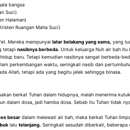
gala bangsa
an Suci)
ten Halaman)
 (Kristen Ruangan Maha Suci)
afet. Mereka mempunyai
latar belakang yang sama,
yang lua
 tetapi
nasibnya berbeda.
Untuk keluarga Nuh air bah itu bi
idup baru. Tetapi kemudian nasibnya sangat berbeda-beda
alam perkembangan waktu, seringkali nasib dan pertumbuh
da Allah, tetapi ada yang begitu jelek sehingga binasa.
asakan berkat Tuhan dalam hidupnya, malah menerima kutu
ngun dalam dosa, jadi hamba dosa. Sebab itu Tuhan tidak n
es besar
dalam melewati air bah, maka berkat Tuhan limpa
buk
lalu
telanjang.
Seringkali sesudah diberkati, beberapa 