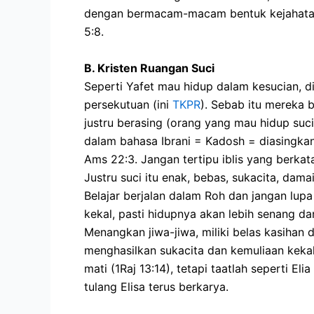
dengan bermacam-macam bentuk kejahatan da
5:8.
B. Kristen Ruangan Suci
Seperti Yafet mau hidup dalam kesucian, di
persekutuan (ini
TKPR
). Sebab itu mereka 
justru berasing (orang yang mau hidup suci
dalam bahasa Ibrani = Kadosh = diasingkan
Ams 22:3. Jangan tertipu iblis yang berkata
Justru suci itu enak, bebas, sukacita, dam
Belajar berjalan dalam Roh dan jangan lup
kekal, pasti hidupnya akan lebih senang d
Menangkan jiwa-jiwa, miliki belas kasihan 
menghasilkan sukacita dan kemuliaan kekal
mati (1Raj 13:14), tetapi taatlah seperti E
tulang Elisa terus berkarya.