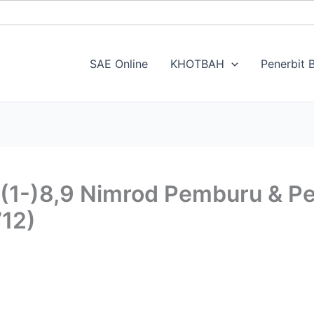
SAE Online
KHOTBAH
Penerbit B
:(1-)8,9 Nimrod Pemburu & P
’12)