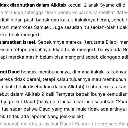
dak disebutkan dalam Alkitab
kecuali 2 anak Syama dll di 
tertuduh sehingga tidak berani keluar? Kita melihat data-
dipilih dan pasti bapak dan kakak-kakaknya heran, sebab t
erani memrotes Samuel. Juga sesudah itu seolah-olah tidak
ka tidak mengerti.
lamatkan Israel.
Sebelumnya mereka (terutama Eliab) me
in-main tetapi berbahaya. Eliab tidak mengerti bahwa ada
tapi mereka masih belum bisa mengerti sebab dianggap ad
ngi Daud
hendak membunuhnya, di mana kakak-kakaknya ya
ereka tidak berani, tetapi kalau tujuannya mau membunuh 
 ikut (tidak disebutkan dalam Alkitab) tentu mereka akan 
ebut dalam Alkitab 9 kali! Ternyata bapak ibunya kemudia
 juga ikut Daud (hanya di sini saja hal ini disebutkan
1Sam 
a sadar bahwa Daud yang mula-mula tidak ada artinya itu 
k (tidak ada laporan yang jelek-jelek).
 apakah mereka terus ikut Daud? Kalau ikut dengan setia