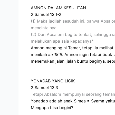
AMNON DALAM KESULITAN
2 Samuel 13:1-2
(1) Maka jadilah sesudah ini, bahwa Absa
mencintainya.
(2) Dan Absalom begitu terikat, sehingga i
melakukan apa saja kepadanya*
Amnon mengingini Tamar, tetapi ia melihat
menikah
Im 18:9
. Amnon ingin tetapi tidak 
menemukan jalan, jalan buntu baginya, sebab
YONADAB YANG LICIK
2 Samuel 13:3
Tetapi Absalom mempunyai seorang teman y
Yonadab adalah anak Simea = Syama yaitu k
Mengapa bisa begini?