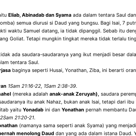
aitu
Eliab, Abinadab dan Syama
ada dalam tentara Saul dan
mba) semua diurusi si Daud yang bungsu. Bagi Isai, 7 put
kti waktu Samuel datang, ia tidak dipanggil. Sebab itu de
g Goliat. Tetapi mungkin tingkat mereka tidak terlalu ti
idak ada saudara-saudaranya yang ikut menjadi besar dala
lam tentara Saul.
rjasa
baginya seperti Husai, Yonathan, Ziba, ini berarti orang
wan
1Sam 21:16-22, 1Sam 2:38-39
.
sahel
(mereka adalah
anak-anak Zeruyah),
saudara pere
saudaranya itu anak Nahaz, bukan anak Isai, tetapi dari ibu
itab yaitu
Yonadab
ini dan
Yonathan
pernah membantu Dau
2Sam 21:20-21
.
onathan
(namanya sama seperti anak Syama) yang menjadi
pernah menolong Daud
dan yang ada dalam istana Daud. 