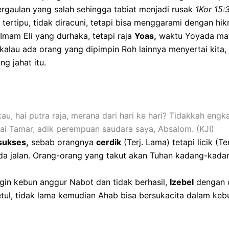
ergaulan yang salah sehingga tabiat menjadi rusak
1Kor 15:
 tertipu, tidak diracuni, tetapi bisa menggarami dengan hi
Imam Eli yang durhaka, tetapi raja
Yoas,
waktu Yoyada mati
 kalau ada orang yang dipimpin Roh lainnya menyertai kita, 
g jahat itu.
u, hai putra raja, merana dari hari ke hari? Tidakkah en
i Tamar, adik perempuan saudara saya, Absalom. (KJI)
 sukses,
sebab orangnya
cerdik
(Terj. Lama) tetapi licik (T
ada jalan. Orang-orang yang takut akan Tuhan kadang-kad
gin kebun anggur Nabot dan tidak berhasil,
Izebel
dengan c
tul, tidak lama kemudian Ahab bisa bersukacita dalam keb