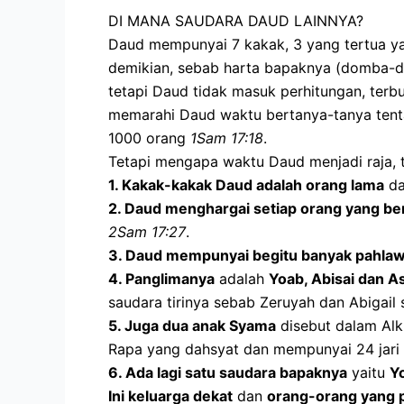
DI MANA SAUDARA DAUD LAINNYA?
Daud mempunyai 7 kakak, 3 yang tertua y
demikian, sebab harta bapaknya (domba-do
tetapi Daud tidak masuk perhitungan, terbu
memarahi Daud waktu bertanya-tanya tentan
1000 orang
1Sam 17:18
.
Tetapi mengapa waktu Daud menjadi raja, t
1.
Kakak-kakak Daud adalah orang lama
da
2.
Daud menghargai setiap orang yang be
2Sam 17:27
.
3.
Daud mempunyai begitu banyak pahla
4.
Panglimanya
adalah
Yoab, Abisai dan A
saudara tirinya sebab Zeruyah dan Abigail 
5.
Juga dua anak Syama
disebut dalam Alk
Rapa yang dahsyat dan mempunyai 24 jari
6.
Ada lagi satu saudara bapaknya
yaitu
Y
Ini keluarga dekat
dan
orang-orang yang 