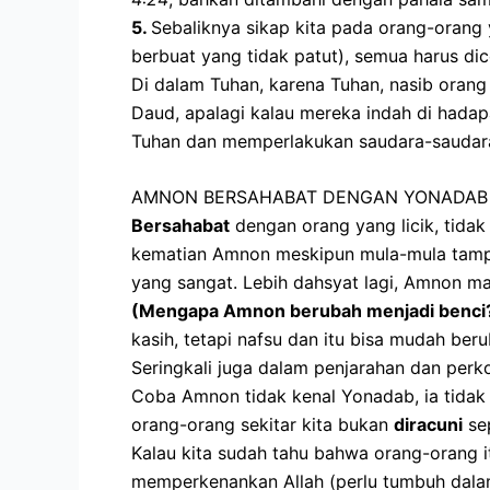
5.
Sebaliknya sikap kita pada orang-orang y
berbuat yang tidak patut), semua harus di
Di dalam Tuhan, karena Tuhan, nasib orang
Daud, apalagi kalau mereka indah di hadapa
Tuhan dan memperlakukan saudara-saudara 
AMNON BERSAHABAT DENGAN YONADAB 
Bersahabat
dengan orang yang licik, tid
kematian Amnon meskipun mula-mula tampa
yang sangat. Lebih dahsyat lagi, Amnon ma
(Mengapa Amnon berubah menjadi benci
kasih, tetapi nafsu dan itu bisa mudah ber
Seringkali juga dalam penjarahan dan perkos
Coba Amnon tidak kenal Yonadab, ia tidak
orang-orang sekitar kita bukan
diracuni
sep
Kalau kita sudah tahu bahwa orang-orang itu 
memperkenankan Allah (perlu tumbuh dalam