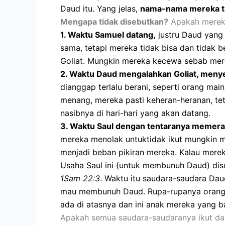
Daud itu. Yang jelas,
nama-nama mereka ti
Mengapa tidak disebutkan?
Apakah mereka 
1.
Waktu Samuel datang,
justru Daud yang 
sama, tetapi mereka tidak bisa dan tidak b
Goliat. Mungkin mereka kecewa sebab mere
2.
Waktu Daud mengalahkan Goliat, menye
dianggap terlalu berani, seperti orang ma
menang, mereka pasti keheran-heranan, te
nasibnya di hari-hari yang akan datang.
3.
Waktu Saul dengan tentaranya memera
mereka menolak untuktidak ikut mungkin m
menjadi beban pikiran mereka. Kalau mereka
Usaha Saul ini (untuk membunuh Daud) dis
1Sam 22:3
. Waktu itu saudara-saudara Daud
mau membunuh Daud. Rupa-rupanya orang tu
ada di atasnya dan ini anak mereka yang bai
Apakah semua saudara-saudaranya ikut dan