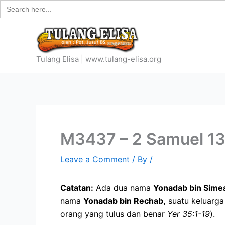
Search
Skip
for:
to
content
Tulang Elisa | www.tulang-elisa.org
M3437 – 2 Samuel 13
Leave a Comment
/ By
/
Catatan:
Ada dua nama
Yonadab bin Sime
nama
Yonadab bin Rechab,
suatu keluarga
orang yang tulus dan benar
Yer 35:1-19
).