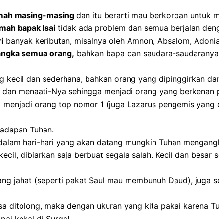
umah masing-masing
dan itu berarti mau berkorban untuk m
mah bapak Isai
tidak ada problem dan semua berjalan den
i
banyak keributan, misalnya oleh Amnon, Absalom, Adonia
sangka semua orang,
bahkan bapa dan saudara-saudaranya 
 kecil dan sederhana, bahkan orang yang dipinggirkan dan
i dan menaati-Nya sehingga menjadi orang yang berkenan
a menjadi orang top nomor 1 (juga Lazarus pengemis yang 
 hadapan Tuhan.
dalam hari-hari yang akan datang mungkin Tuhan mengangka
ecil, dibiarkan saja berbuat segala salah. Kecil dan besa
ng jahat (seperti pakat Saul mau membunuh Daud), juga se
 ditolong, maka dengan ukuran yang kita pakai karena Tuh
ai kekal di Surga!