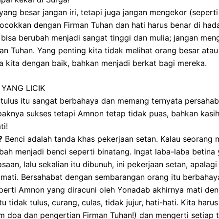
ang besar jangan iri, tetapi juga jangan mengekor (seperti 
cocokkan dengan Firman Tuhan dan hati harus benar di had
 bisa berubah menjadi sangat tinggi dan mulia; jangan men
n Tuhan. Yang penting kita tidak melihat orang besar atau
kita dengan baik, bahkan menjadi berkat bagi mereka.
YANG LICIK
ak tulus itu sangat berbahaya dan memang ternyata persa
knya sukses tetapi Amnon tetap tidak puas, bahkan kasi
ti!
?
Benci adalah tanda khas pekerjaan setan. Kalau seorang m
ubah menjadi benci seperti binatang. Ingat laba-laba betina
aan, lalu sekalian itu dibunuh, ini pekerjaan setan, apalag
 mati. Bersahabat dengan sembarangan orang itu berbaha
erti Amnon yang diracuni oleh Yonadab akhirnya mati de
tidak tulus, curang, culas, tidak jujur, hati-hati. Kita har
 doa dan pengertian Firman Tuhan!) dan mengerti setiap t