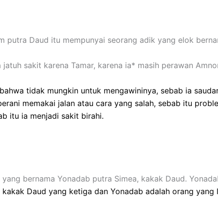
lom putra Daud itu mempunyai seorang adik yang elok be
a jatuh sakit karena Tamar, karena ia* masih perawan Amno
 bahwa tidak mungkin untuk mengawininya, sebab ia saudara
berani memakai jalan atau cara yang salah, sebab itu problem
 itu ia menjadi sakit birahi.
ang bernama Yonadab putra Simea, kakak Daud. Yonadab it
akak Daud yang ketiga dan Yonadab adalah orang yang licik