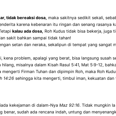
r, tidak bereaksi dosa,
maka sakitnya sedikit sekali, seb
nderita karena kebenaran itu ringan dan senang rasanya ka
 Tetapi
kalau ada dosa,
Roh Kudus tidak bisa bekerja, juga t
an sakit bahkan sampai tidak tahan!
engan setan dan neraka, sekalipun di tempat yang sangat 
i, kena problem, apalagi yang berat, bisa langsung susah 
 hilang, misalnya dalam Kisah Rasul 5:41, Mat 5:9-12, ba
ta mengerti Firman Tuhan dan dipimpin Roh, maka Roh Kud
h 14:26
sehingga kita mengerti, timbul iman, kekuatan dan 
 tiada kekejaman di dalam-Nya
Maz 92:16
. Tidak mungkin Ia
g benar, sudah ada rencana indah, untung dan menyenangk