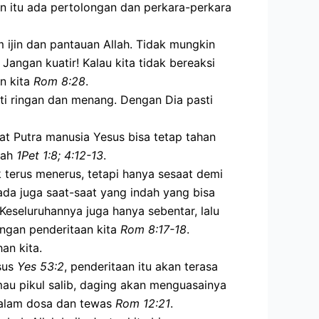
an itu ada pertolongan dan perkara-perkara
 ijin dan pantauan Allah. Tidak mungkin
 Jangan kuatir! Kalau kita tidak bereaksi
n kita
Rom 8:28
.
sti ringan dan menang. Dengan Dia pasti
at Putra manusia Yesus bisa tetap tahan
dah
1Pet 1:8; 4:12-13
.
ak terus menerus, tetapi hanya sesaat demi
ada juga saat-saat yang indah yang bisa
Keseluruhannya juga hanya sebentar, lalu
engan penderitaan kita
Rom 8:17-18
.
an kita.
esus
Yes 53:2
, penderitaan itu akan terasa
mau pikul salib, daging akan menguasainya
 dalam dosa dan tewas
Rom 12:21
.