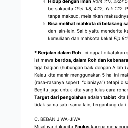
Hidup dengan iman
Rom 1:17, 2Kor 5
bersukacita
1Pet 1:8; 4:12, Yak 1:12
. 
tanpa maksud, melainkan maksudnya s
Bisa melihat mahkota di belakang sa
dan lain-lain. Salib yaitu menderita
kemuliaan dan mahkota kekal
Flp 8:
* Berjalan dalam Roh
. Ini dapat dikatakan
istimewa
berdoa, dalam Roh dan kebenara
tiga bagian (hubungan baik dengan Allah
1
Kalau kita mahir menggunakan 5 hal ini mak
(rasa-rasanya seperti “dianiaya”) tetapi bis
Begitu juga untuk kita yang lulus cara roh
Target dari pengolahan
adalah
tabiat
kita 
tidak sama satu sama lain, tergantung dari
C. BEBAN JIWA-JIWA
Misalnya dukacita
Paulus
karena menanggu