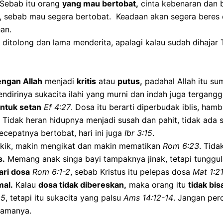
 Sebab itu orang
yang mau bertobat,
cinta kebenaran dan 
h, sebab mau segera bertobat. Keadaan akan segera beres 
han.
t ditolong dan lama menderita, apalagi kalau sudah dihaja
ngan Allah
menjadi
kritis
atau
putus,
padahal Allah itu su
dirinya sukacita ilahi yang murni dan indah juga tergangg
untuk setan
Ef 4:27
. Dosa itu berarti diperbudak iblis, ha
a. Tidak heran hidupnya menjadi susah dan pahit, tidak ada 
cepatnya bertobat, hari ini juga
Ibr 3:15
.
ik, makin mengikat dan makin mematikan
Rom 6:23
. Tida
s.
Memang anak singa bayi tampaknya jinak, tetapi tunggul
ari dosa
Rom 6:1-2
, sebab Kristus itu pelepas dosa
Mat 1:2
mal.
Kalau
dosa tidak dibereskan,
maka orang itu
tidak bis
25
, tetapi itu sukacita yang palsu
Ams 14:12-14
. Jangan perc
lamanya.