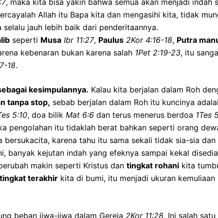
:7
, maka kita bisa yakin bahwa semua akan menjadi indah se
Percayalah Allah itu Bapa kita dan mengasihi kita, tidak mu
elalu jauh lebih baik dari penderitaannya.
lib
seperti
Musa
Ibr 11:27
,
Paulus
2Kor 4:16-18
,
Putra man
 karena kebenaran bukan karena salah
1Pet 2:19-23
, itu sang
17-18
.
sebagai kesimpulannya.
Kalau kita berjalan dalam Roh den
n tanpa stop,
sebab berjalan dalam Roh itu kuncinya adalah
Tes 5:10
, doa bilik
Mat 6:6
dan terus menerus berdoa
1Tes 5
a pengolahan itu tidaklah berat bahkan seperti orang dewa
a bersukacita, karena tahu itu sama sekali tidak sia-sia dan
ani, banyak kejutan indah yang efeknya sampai kekal disedia
berubah makin seperti Kristus dan
tingkat rohani
kita tumb
tingkat terakhir
kita di bumi, itu menjadi ukuran kemuliaan 
ng beban jiwa-jiwa dalam Gereja
2Kor 11:28
. Ini salah sa