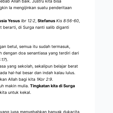
bab Allah baik. Justru kita bisa
ngkin Ia mengijinkan suatu penderitaan
usia Yesus
Ibr 12:2
,
Stefanus
Kis 8:56-60
,
at berarti, di Surga nanti salib diganti
gan betul, semua itu sudah termasuk,
 dengan doa senantiasa yang terdiri dari
:17
).
sa yang sekolah, sekalipun belajar berat
 ada hal-hal besar dan indah kalau lulus.
kan Allah bagi kita
1Kor 2:9
.
uh makin mulia.
Tingkatan kita di Surga
kita untuk kekal.
tu yang juga menyebabkan banyak dukacita,