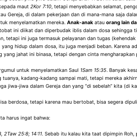
 kepada maut
2Kor 7:10
, tetapi menyebabkan selamat, pengo
au Gereja, di dalam pekerjaan dan di mana-mana saja dalam 
untuk menyelamatkan mereka.
Anak-anak
atau
orang lain d
bat ini diikat dan diperbudak iblis dalam dosa sehingga t
n, tetapi ini juga termasuk pelayanan dan tugas (kehendak 
 yang hidup dalam dosa, itu juga menjadi beban. Karena ada
ang yang jahat ini binasa, tetapi dengan cinta mengharapk
ergumul untuk menyelamatkan Saul
1Sam 15:35
. Banyak kesa
tuanya, kadang-kadang sampai mati, tetapi mereka akhirny
uga jiwa-jiwa dalam Gereja dan yang “di sebelah” kita (di kan
isa berdosa, tetapi karena mau bertobat, bisa segera dipu
ta harus ingat bahwa:
, 2Taw 25:8; 14:11
. Sebab itu kalau kita taat dipimpin Roh, 