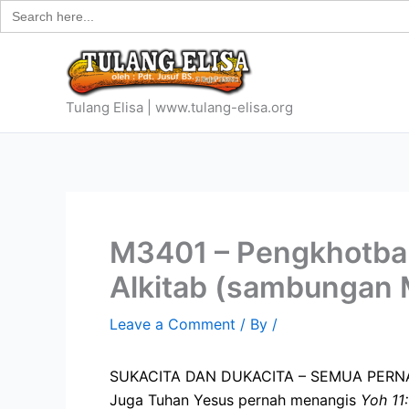
Search
Skip
for:
to
content
Tulang Elisa | www.tulang-elisa.org
M3401 – Pengkhotbah
Alkitab (sambungan
Leave a Comment
/ By
/
SUKACITA DAN DUKACITA – SEMUA PER
Juga Tuhan Yesus pernah menangis
Yoh 11