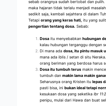
sebab orangnya sudah bertobat dan pulih.
maka hajaran tidak terlalu menjadi masala
sedikit saja, kembali sejahtera di dalam Tu
Tetapi
orang yang keras hati,
itu yang suli
pengertian tentang dosa.
Sebab:
Dosa
itu menyebabkan
hubungan de
kalau hubungan terganggu dengan sen
Di mana ada
dosa, itu pintu masuk 
mana ada iblis / setan di situ Nerak
orang beriman yang berdosa harus se
Dosa itu tumbuh terus
makin mencek
tumbuh dan
makin lama makin gana
Seharusnya orang Kristen itu
lepas d
pasti bisa, ini
bukan ideal tetapi nor
kesukaan dosa yang seketika
Ibr 11:
penipu, mulai dari Hawa dan buat se