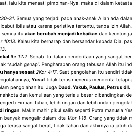
taat, lalu kita menaati pimpinan-Nya, maka di dalam ketaat
:30-31
. Semua yang terjadi pada anak-anak Allah ada dalam
abut iblis atau karena peristiwa tertentu, tanpa izin Allah.
a semua itu
akan berubah menjadi kebaikan
dan keuntunga
r 10:13
. Kalau kita berharap dan bersandar kepada Dia, pa
:13
.
ekal
Ibr 12:2
. Sebab itu dalam penderitaan yang sangat ber
iak “sudah genap”. Pengharapan orang tebusan Allah itu in
tu hanya sesaat
2Kor 4:17
. Saat pengolahan itu sendiri tid
engolahannya,
Yusuf
tidak terus menerus menderita tetapi 
alam pengolahan itu. Juga
Daud, Yakub, Paulus, Petrus dll.
 mahkota dan kemuliaan yang terlalu besar dibandingkan d
mengerti Firman Tuhan, lebih ringan dan lebih indah pengolah
di ringan
. Makin mahir pikul salib seperti Putra manusia Y
in banyak mengalir dalam kita
1Kor 1:18
. Orang yang tidak 
gga terasa sangat berat, tidak tahan dan akhirnya ia jatuh