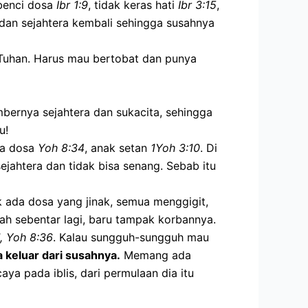
benci dosa
Ibr 1:9
, tidak keras hati
Ibr 3:15
,
dan sejahtera kembali sehingga susahnya
r Tuhan. Harus mau bertobat dan punya
mbernya sejahtera dan sukacita, sehingga
u!
mba dosa
Yoh 8:34
, anak setan
1Yoh 3:10
. Di
sejahtera dan tidak bisa senang. Sebab itu
k ada dosa yang jinak, semua menggigit,
ah sebentar lagi, baru tampak korbannya.
1, Yoh 8:36
. Kalau sungguh-sungguh mau
a keluar dari susahnya.
Memang ada
aya pada iblis, dari permulaan dia itu