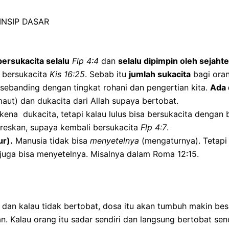
INSIP DASAR
ersukacita selalu
Flp 4:4
dan
selalu dipimpin oleh sejahte
a bersukacita
Kis 16:25
. Sebab itu
jumlah sukacita
bagi oran
a sebanding dengan tingkat rohani dan pengertian kita.
Ada 
t) dan dukacita dari Allah supaya bertobat.
kena dukacita, tetapi kalau lulus bisa bersukacita dengan
reskan, supaya kembali bersukacita
Flp 4:7
.
ur).
Manusia tidak bisa
menyetelnya
(mengaturnya). Tetapi
 juga bisa menyetelnya. Misalnya dalam Roma 12:15.
 dan kalau tidak bertobat, dosa itu akan tumbuh makin be
n. Kalau orang itu sadar sendiri dan langsung bertobat send