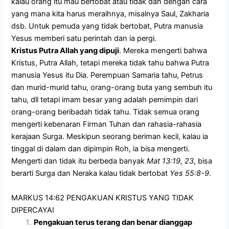
kalau orang itu mau bertobat atau tidak dan dengan cara
yang mana kita harus meraihnya, misalnya Saul, Zakharia
dsb. Untuk pemuda yang tidak bertobat, Putra manusia
Yesus memberi satu perintah dan ia pergi.
Kristus Putra Allah yang dipuji
. Mereka mengerti bahwa
Kristus, Putra Allah, tetapi mereka tidak tahu bahwa Putra
manusia Yesus itu Dia. Perempuan Samaria tahu, Petrus
dan murid-murid tahu, orang-orang buta yang sembuh itu
tahu, dll tetapi imam besar yang adalah pemimpin dari
orang-orang beribadah tidak tahu. Tidak semua orang
mengerti kebenaran Firman Tuhan dan rahasia-rahasia
kerajaan Surga. Meskipun seorang beriman kecil, kalau ia
tinggal di dalam dan dipimpin Roh, ia bisa mengerti.
Mengerti dan tidak itu berbeda banyak
Mat 13:19,
23
, bisa
berarti Surga dan Neraka kalau tidak bertobat
Yes 55:8-9
.
MARKUS 14:62 PENGAKUAN KRISTUS YANG TIDAK
DIPERCAYAI
Pengakuan terus terang dan benar dianggap