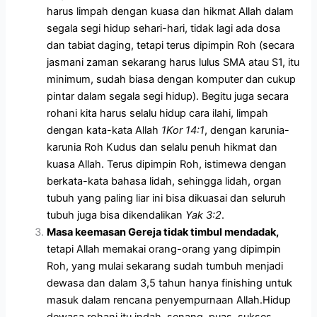
harus limpah dengan kuasa dan hikmat Allah dalam
segala segi hidup sehari-hari, tidak lagi ada dosa
dan tabiat daging, tetapi terus dipimpin Roh (secara
jasmani zaman sekarang harus lulus SMA atau S1, itu
minimum, sudah biasa dengan komputer dan cukup
pintar dalam segala segi hidup). Begitu juga secara
rohani kita harus selalu hidup cara ilahi, limpah
dengan kata-kata Allah
1Kor 14:1
, dengan karunia-
karunia Roh Kudus dan selalu penuh hikmat dan
kuasa Allah. Terus dipimpin Roh, istimewa dengan
berkata-kata bahasa lidah, sehingga lidah, organ
tubuh yang paling liar ini bisa dikuasai dan seluruh
tubuh juga bisa dikendalikan
Yak 3:2
.
Masa keemasan Gereja tidak timbul mendadak,
tetapi Allah memakai orang-orang yang dipimpin
Roh, yang mulai sekarang sudah tumbuh menjadi
dewasa dan dalam 3,5 tahun hanya finishing untuk
masuk dalam rencana penyempurnaan Allah.Hidup
dewasa rohani itu indah, senang, puas, sukses