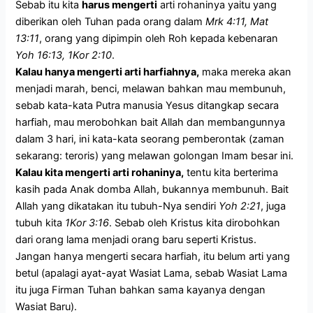
Sebab itu kita
harus mengerti
arti rohaninya yaitu yang
diberikan oleh Tuhan pada orang dalam
Mrk 4:11, Mat
13:11
, orang yang dipimpin oleh Roh kepada kebenaran
Yoh 16:13, 1Kor 2:10
.
Kalau hanya mengerti arti harfiahnya,
maka mereka akan
menjadi marah, benci, melawan bahkan mau membunuh,
sebab kata-kata Putra manusia Yesus ditangkap secara
harfiah, mau merobohkan bait Allah dan membangunnya
dalam 3 hari, ini kata-kata seorang pemberontak (zaman
sekarang: teroris) yang melawan golongan Imam besar ini.
Kalau kita mengerti arti rohaninya,
tentu kita berterima
kasih pada Anak domba Allah, bukannya membunuh. Bait
Allah yang dikatakan itu tubuh-Nya sendiri
Yoh 2:21
, juga
tubuh kita
1Kor 3:16
. Sebab oleh Kristus kita dirobohkan
dari orang lama menjadi orang baru seperti Kristus.
Jangan hanya mengerti secara harfiah, itu belum arti yang
betul (apalagi ayat-ayat Wasiat Lama, sebab Wasiat Lama
itu juga Firman Tuhan bahkan sama kayanya dengan
Wasiat Baru).