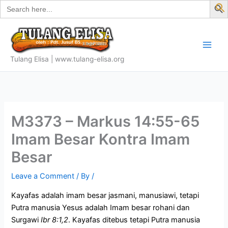
Search
Skip
for:
f
to
S
content
Tulang Elisa | www.tulang-elisa.org
M3373 – Markus 14:55-65
Imam Besar Kontra Imam
Besar
Leave a Comment
/ By
/
Kayafas adalah imam besar jasmani, manusiawi, tetapi
Putra manusia Yesus adalah Imam besar rohani dan
Surgawi
Ibr 8:1,2
. Kayafas ditebus tetapi Putra manusia