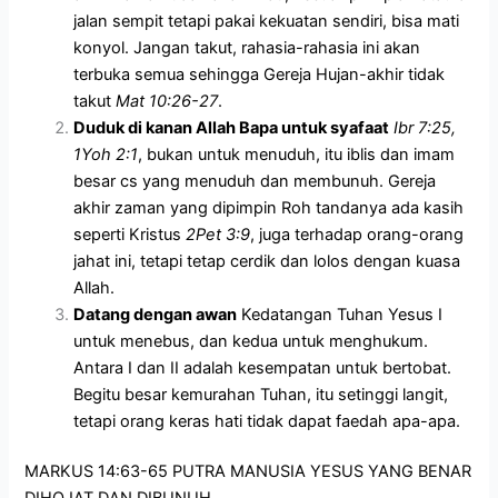
jalan sempit tetapi pakai kekuatan sendiri, bisa mati
konyol. Jangan takut, rahasia-rahasia ini akan
terbuka semua sehingga Gereja Hujan-akhir tidak
takut
Mat 10:26-27
.
D
uduk di kanan Allah Bapa untuk syafaat
Ibr 7:25,
1Yoh 2:1
, bukan untuk menuduh, itu iblis dan imam
besar cs yang menuduh dan membunuh. Gereja
akhir zaman yang dipimpin Roh tandanya ada kasih
seperti Kristus
2Pet 3:9
, juga terhadap orang-orang
jahat ini, tetapi tetap cerdik dan lolos dengan kuasa
Allah.
Datang dengan awan
Kedatangan Tuhan Yesus I
untuk menebus, dan kedua untuk menghukum.
Antara I dan II adalah kesempatan untuk bertobat.
Begitu besar kemurahan Tuhan, itu setinggi langit,
tetapi orang keras hati tidak dapat faedah apa-apa.
MARKUS 14:63-65 PUTRA MANUSIA YESUS YANG BENAR