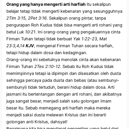
Orang yang hanya mengerti arti harfiah
itu sekalipun
belajar tetap tidak mengerti kebenaran yang sesungguhnya
2Tim 3:15, 2Pet 3:16
. Sekalipun orang pintar, tanpa
pengurapan Roh Kudus tidak bisa mengerti arti rohani yang
betul
Luk 10:21
. Ini orang-orang yang pengakuannya cinta
Firman Tuhan tetapi tidak berbuat
Yak 1:22-23, Mat
23:3,4,14
KJV
, mengenal Firman Tuhan secara harfiah,
tetapi hidup dalam dosa dan kedagingan.
Orang-orang ini sebetulnya menolak cinta akan kebenaran
Firman Tuhan
2Tes 2:10-12
. Sebab itu Roh Kudus tidak
memimpinnya tetapi ia dipimpin dan disesatkan oleh dusta
sehingga percaya pada dusta dan bebas (atau sembunyi-
sembunyi) tidak tertuduh, berani hidup dalam dosa. Arti
jasmani itu bertentangan dengan arti rohani, dan akibatnya
juga sangat besar, menjadi salah satu golongan Imam
besar itu. Sebab memegang arti harfiah maka mereka
menjadi saksi dusta melawan Kristus dan ini berarti
golongan anti Kristus, dahsyat!
Bagaimana kita bisa mendapat pengertian yang betul dari