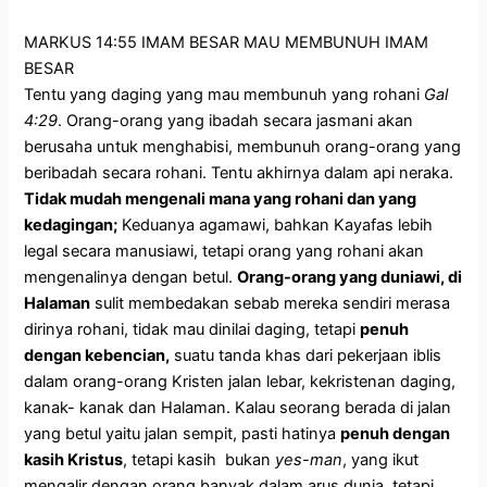
MARKUS 14:55 IMAM BESAR MAU MEMBUNUH IMAM
BESAR
Tentu yang daging yang mau membunuh yang rohani
Gal
4:29
. Orang-orang yang ibadah secara jasmani akan
berusaha untuk menghabisi, membunuh orang-orang yang
beribadah secara rohani. Tentu akhirnya dalam api neraka.
Tidak mudah mengenali mana yang rohani dan yang
kedagingan;
Keduanya agamawi, bahkan Kayafas lebih
legal secara manusiawi, tetapi orang yang rohani akan
mengenalinya dengan betul.
Orang
-orang yang duniawi, di
Halaman
sulit membedakan sebab mereka sendiri merasa
dirinya rohani, tidak mau dinilai daging, tetapi
penuh
dengan kebencian,
suatu tanda khas dari pekerjaan iblis
dalam orang-orang Kristen jalan lebar, kekristenan daging,
kanak- kanak dan Halaman. Kalau seorang berada di jalan
yang betul yaitu jalan sempit, pasti hatinya
penuh dengan
kasih Kristus
, tetapi kasih bukan
yes-man
, yang ikut
mengalir dengan orang banyak dalam arus dunia, tetapi