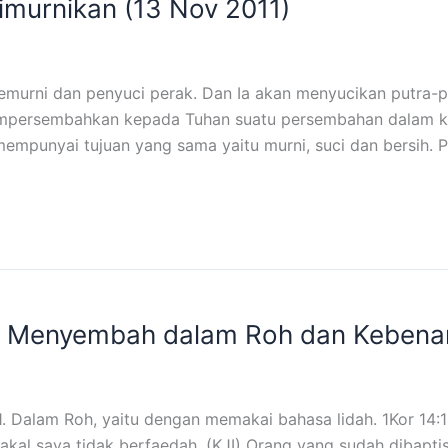
imurnikan (13 Nov 2011)
pemurni dan penyuci perak. Dan Ia akan menyucikan putra-
persembahkan kepada Tuhan suatu persembahan dalam kebe
mpunyai tujuan yang sama yaitu murni, suci dan bersih. P
 Menyembah dalam Roh dan Kebenar
lam Roh, yaitu dengan memakai bahasa lidah. 1Kor 14:14 
 akal saya tidak berfaedah. (KJI) Orang yang sudah dibapt