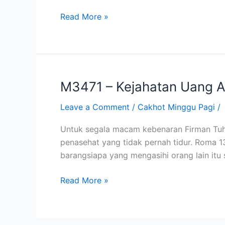
Global
Read More »
(9
Okt
2011)
M3471 – Kejahatan Uang A
M3471
–
Leave a Comment
/
Cakhot Minggu Pagi
/
Kejahatan
Uang
Untuk segala macam kebenaran Firman Tuhan
Akhir
penasehat yang tidak pernah tidur. Roma 1
Zaman
barangsiapa yang mengasihi orang lain i
dengan
Utang
Read More »
(2
Okt
2011)