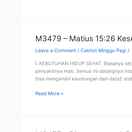
2011)
M3479 – Matius 15:26 Kese
M3479
–
Leave a Comment
/
Cakhot Minggu Pagi
/
Matius
15:26
I. KEBUTUHAN HIDUP SEHAT. Biasanya setia
Kesembuhan
penyakitnya mati. Semua ini datangnya tida
Ilahi
bisa mengambil keuntungan dari data2 st
(20
Nov
Read More »
2011)