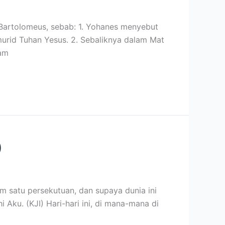
artolomeus, sebab: 1. Yohanes menyebut
murid Tuhan Yesus. 2. Sebaliknya dalam Mat
lam
)
 satu persekutuan, dan supaya dunia ini
ku. (KJI) Hari-hari ini, di mana-mana di