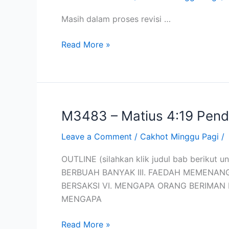
–
Wahyu
Masih dalam proses revisi …
14:6
Penginjilan
Read More »
dalam
Zaman
Antikris
&
Sekarang
M3483 – Matius 4:19 Pende
M3483
(11
–
Des
Leave a Comment
/
Cakhot Minggu Pagi
/
Matius
2011)
4:19
OUTLINE (silahkan klik judul bab berikut
Pendeta
BERBUAH BANYAK III. FAEDAH MEMENANG
atau
BERSAKSI VI. MENGAPA ORANG BERIMAN 
Pelita
MENGAPA
(4
Des
Read More »