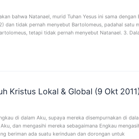
an bahwa Natanael, murid Tuhan Yesus ini sama dengan B
1:2) dan tidak pernah menyebut Bartolomeus, padahal satu 
artolomeus, tetapi tidak pernah menyebut Natanael. 3. Da
 Kristus Lokal & Global (9 Okt 2011
ngkau di dalam Aku, supaya mereka disempurnakan di dalam
ku, dan mengasihi mereka sebagaimana Engkau mengasihi A
orang beriman ada suatu kerinduan dan dorongan untuk