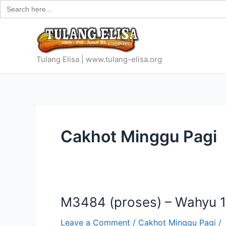
Search
Skip
for:
to
content
Tulang Elisa | www.tulang-elisa.org
Cakhot Minggu Pagi
M3484 (proses) – Wahyu 14
M3484
(proses)
Leave a Comment
/
Cakhot Minggu Pagi
/