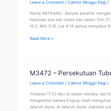
Okt
Leave a Comment
/
Cakhot Minggu Pagi
/
Yohanes
2011)
1:45-
Nama NATANAEL. Banyak penafsir mengatak
51
Natanael dua kali (disini dan dalam Yoh 2
Natanael
10:3, Mrk 3:18, Luk 6:14 semua menyebut B
Melihat
Surga
Read More »
Terbuka
(23
Okt
2011)
M3472 – Persekutuan Tubuh
M3472
–
Leave a Comment
/
Cakhot Minggu Pagi
/
Persekutuan
Tubuh
Yohanes 17:23 Aku di dalam mereka, dan E
Kristus
mengetahui bahwa Engkau telah mengutus A
Lokal
seluruh dunia, di seluruh dunia, diantara 
&