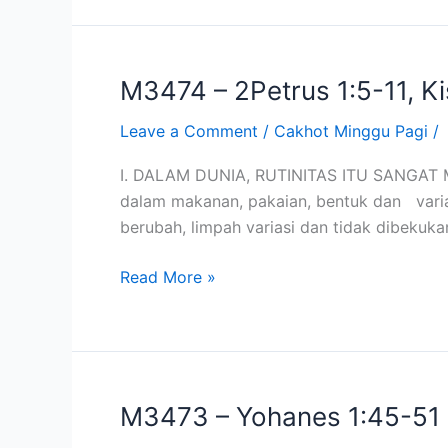
Tuhan
(30
Okt
M3474 – 2Petrus 1:5-11, Kis
M3474
2011)
–
Leave a Comment
/
Cakhot Minggu Pagi
/
2Petrus
1:5-
I. DALAM DUNIA, RUTINITAS ITU SANGAT ME
11,
dalam makanan, pakaian, bentuk dan variasi
Kisah
berubah, limpah variasi dan tidak dibekuk
Rasul
2:42
Read More »
Rutinitas
dalam
Kristus
itu
Ajaib
M3473 – Yohanes 1:45-51 N
M3473
(30
–