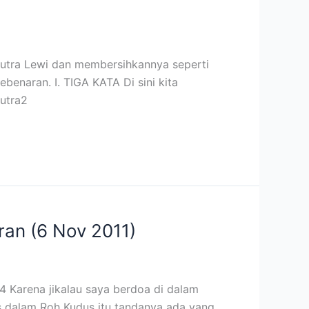
putra Lewi dan membersihkannya seperti
naran. I. TIGA KATA Di sini kita
utra2
an (6 Nov 2011)
Karena jikalau saya berdoa di dalam
is dalam Roh Kudus itu tandanya ada yang