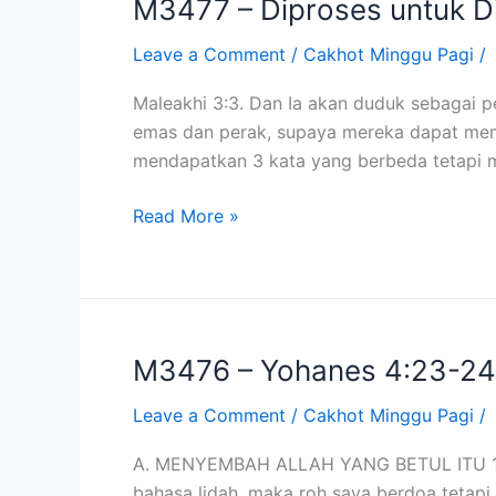
M3477 – Diproses untuk D
M3477
–
Leave a Comment
/
Cakhot Minggu Pagi
/
Diproses
untuk
Maleakhi 3:3. Dan Ia akan duduk sebagai 
Dimurnikan
emas dan perak, supaya mereka dapat mem
(13
mendapatkan 3 kata yang berbeda tetapi me
Nov
2011)
Read More »
M3476 – Yohanes 4:23-24
M3476
–
Leave a Comment
/
Cakhot Minggu Pagi
/
Yohanes
4:23-
A. MENYEMBAH ALLAH YANG BETUL ITU 1. Da
24
bahasa lidah, maka roh saya berdoa tetapi