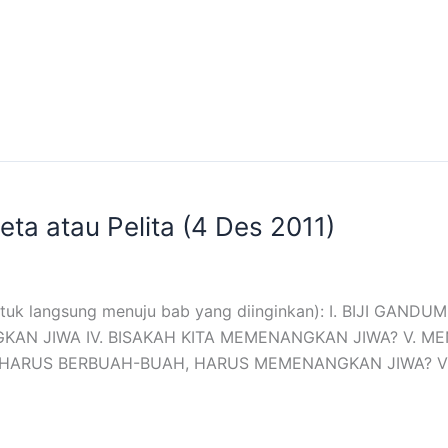
ta atau Pelita (4 Des 2011)
 untuk langsung menuju bab yang diinginkan): I. BIJI GA
KAN JIWA IV. BISAKAH KITA MEMENANGKAN JIWA? V. M
HARUS BERBUAH-BUAH, HARUS MEMENANGKAN JIWA? VII.