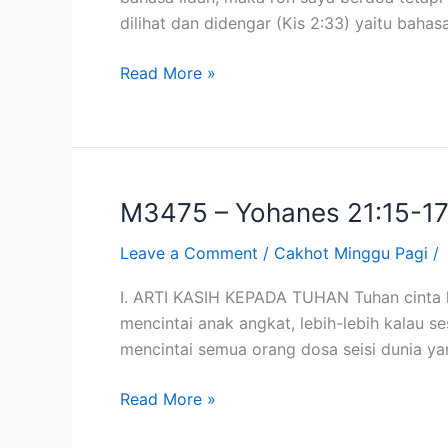
Menyembah
dilihat dan didengar (Kis 2:33) yaitu baha
dalam
Roh
Read More »
dan
Kebenaran
(6
Nov
2011)
M3475 – Yohanes 21:15-17 
M3475
–
Leave a Comment
/
Cakhot Minggu Pagi
/
Yohanes
21:15-
I. ARTI KASIH KEPADA TUHAN Tuhan cinta ki
17
mencintai anak angkat, lebih-lebih kalau s
Ciri-
mencintai semua orang dosa seisi dunia ya
ciri
Orang
Read More »
yang
Cinta