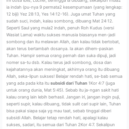
Ini dosa iblis, Lucifer, sehingga ia dibuang, sekalipun mula2
ia indah (pu-nya 9 permata2 kesempurnaan (yang lengkap:
12 biji) Yez 28:13, Yes 14:12-16). Juga umat Tuhan yang
sudah suci, indah, kalau sombong, dibuang Mat 24:12.
Seperti Saul yang mula2 indah, penuh Roh Kudus (versi
Wasiat Lama) waktu sukses manusia biasanya men-jadi
sombong dan itu melawan Allah, dan kalau tidak bertobat,
akan terus bertambah dosanya. Ia akan dihem-paskan
Tuhan. Hampir semua orang pernah dan suka dipuji, jadi
nomer sa-tu dsb. Kalau terus jadi sombong, dosa dan
kejahatannya akan meningkat, akhirnya orang itu dibuang
Allah, seka-lipun sukses! Belajar rendah hati, se-bab semua
yang ada pada kita itu
subsidi dari Tuhan
1Kor 4:7 (juga
untuk orang dunia, Mat 5:45). Sebab itu ja-ngan sakit hati
kalau orang lain lebih berhasil. Jangan iri, jangan ingin puji,
seperti supir, kalau dibuang, tidak sulit cari supir lain, Tuhan
bisa pakai siapa saja yg mau taat, sebab tinggal diberi
subsidi Allah. Belajar tetap rendah hati, apalagi kalau
sukses, sadari, itu semua dari Tuhan 2Kor 4:7. Sekalipun