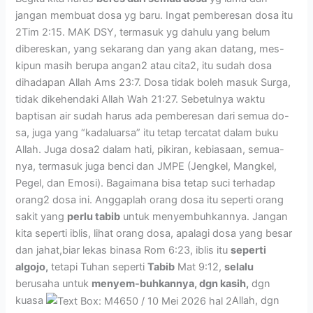
jangan membuat dosa yg baru. Ingat pemberesan dosa itu
2Tim 2:15. MAK DSY, termasuk yg dahulu yang belum
dibereskan, yang sekarang dan yang akan datang, mes-
kipun masih berupa angan2 atau cita2, itu sudah dosa
dihadapan Allah Ams 23:7. Dosa tidak boleh masuk Surga,
tidak dikehendaki Allah Wah 21:27. Sebetulnya waktu
baptisan air sudah harus ada pemberesan dari semua do-
sa, juga yang “kadaluarsa” itu tetap tercatat dalam buku
Allah. Juga dosa2 dalam hati, pikiran, kebiasaan, semua-
nya, termasuk juga benci dan JMPE (Jengkel, Mangkel,
Pegel, dan Emosi). Bagaimana bisa tetap suci terhadap
orang2 dosa ini. Anggaplah orang dosa itu seperti orang
sakit yang
perlu tabib
untuk menyembuhkannya. Jangan
kita seperti iblis, lihat orang dosa, apalagi dosa yang besar
dan jahat,biar lekas binasa Rom 6:23, iblis itu
seperti
algojo,
tetapi Tuhan seperti
Tabib
Mat 9:12,
selalu
berusaha untuk
menyem-buhkannya, dgn kasih,
dgn
kuasa
Allah, dgn