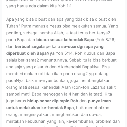
yang harus ada dalam kita Yoh 1:1.
Apa yang bisa dibuat dan apa yang tidak bisa dibuat oleh
Tuhan? Putra manusia Yesus bisa melakukan semua. Yang
penting, sebagai hamba Allah, ia taat terus ber-tanya2
pada Bapa dan
bicara sesuai
kehendak Bapa
(Yoh 8:26)
dan
berbuat segala
perkara
se-suai dgn apa yang
diperbuat
oleh BapaNya
Yoh 5:14. Roh Kudus dan Bapa
selalu ber-sama2 menuntunnya. Sebab itu Ia bisa berbuat
apa saja yang disuruh dan dikehendaki BapaNya. Bisa
memberi makan roti dan ikan pada orang2 yg datang
padaNya, baik me-nyembuhkan, juga membangkitkan
orang mati sesuai kehendak Allah (con-toh Lazarus sakit
sampai mati, Bapa mencegah Ia 4 hari dan Ia taat). Kita
juga harus
hidup benar
dipimpin Roh
dan
punya iman
untuk melakukan
ke-hendak Bapa,
baik menobatkan
orang, menginsyafkan, menghentikan dari do-sa,
mintakan kebutuhan yang lain, ke-sembuhan, problem dan