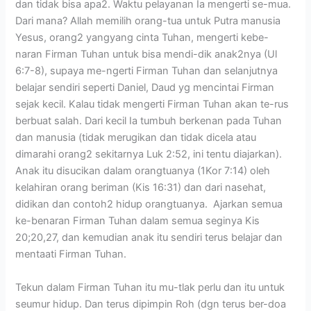
dan tidak bisa apa2. Waktu pelayanan Ia mengerti se-mua.
Dari mana? Allah memilih orang-tua untuk Putra manusia
Yesus, orang2 yangyang cinta Tuhan, mengerti kebe-
naran Firman Tuhan untuk bisa mendi-dik anak2nya (Ul
6:7-8), supaya me-ngerti Firman Tuhan dan selanjutnya
belajar sendiri seperti Daniel, Daud yg mencintai Firman
sejak kecil. Kalau tidak mengerti Firman Tuhan akan te-rus
berbuat salah. Dari kecil Ia tumbuh berkenan pada Tuhan
dan manusia (tidak merugikan dan tidak dicela atau
dimarahi orang2 sekitarnya Luk 2:52, ini tentu diajarkan).
Anak itu disucikan dalam orangtuanya (1Kor 7:14) oleh
kelahiran orang beriman (Kis 16:31) dan dari nasehat,
didikan dan contoh2 hidup orangtuanya. Ajarkan semua
ke-benaran Firman Tuhan dalam semua seginya Kis
20;20,27, dan kemudian anak itu sendiri terus belajar dan
mentaati Firman Tuhan.
Tekun dalam Firman Tuhan itu mu-tlak perlu dan itu untuk
seumur hidup. Dan terus dipimpin Roh (dgn terus ber-doa