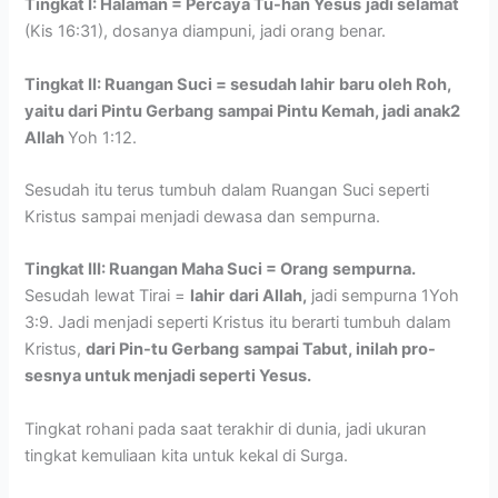
Tingkat I: Halaman = Percaya Tu-han Yesus
jadi selamat
(Kis 16:31), dosanya diampuni, jadi orang benar.
Tingkat II: Ruangan Suci = sesudah lahir
baru oleh Roh,
yaitu dari Pintu Gerbang
sampai Pintu Kemah, jadi anak2
Allah
Yoh 1:12.
Sesudah itu terus tumbuh dalam Ruangan Suci seperti
Kristus sampai menjadi dewasa dan sempurna.
Tingkat III: Ruangan Maha Suci = Orang
sempurna.
Sesudah lewat Tirai =
lahir
dari Allah,
jadi sempurna 1Yoh
3:9. Jadi menjadi seperti Kristus itu berarti tumbuh dalam
Kristus,
dari Pin-tu Gerbang
sampai Tabut, inilah pro-
sesnya untuk menjadi seperti Yesus.
Tingkat rohani pada saat terakhir di dunia, jadi ukuran
tingkat kemuliaan kita untuk kekal di Surga.