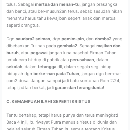
tulus. Sebagai
mertua dan
menan-tu,
jangan prasangka
dan benci, atau ber-musuh2an terus, sebab sesudah nikah
menantu harus tahu kewajiban seperti anak dan mertua
seperti orangtua.
Dgn
saudara2 seiman,
dgn
pemim-pin
, dan
domba2
yang
dibebankan Tu-han pada
gembala2
. Sebagai
majikan dan
buruh
, atau
pegawai
jangan lupa nasehat Firman Tuhan
untuk cara hi-dup di pabrik atau
perusahaan
, dalam
sekolah
, dalam
tetangga
dll, dalam segala segi hidup,
hiduplah dgn
berke-nan pada Tuhan
, jangan dgn ber-ma-
cam2 dosa. Jangan sampai jadi batu sontohan Rom 2:24,
tetapi jadilah berkat, jadi
garam dan terang dunia!
C. KEMAMPUAN ILAHI
SEPERTI KRISTUS
Tentu bertahap, tetapi harus punya dan terus meningkat!
Baca 4 Injil, itu riwayat Putra manusia Yesus di dunia dan
pelajari seluruh Firman Tuhan,itu semua tentang Kristus