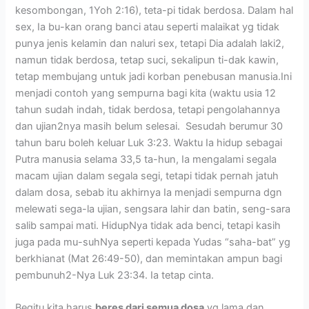
kesombongan, 1Yoh 2:16), teta-pi tidak berdosa. Dalam hal
sex, Ia bu-kan orang banci atau seperti malaikat yg tidak
punya jenis kelamin dan naluri sex, tetapi Dia adalah laki2,
namun tidak berdosa, tetap suci, sekalipun ti-dak kawin,
tetap membujang untuk jadi korban penebusan manusia.Ini
menjadi contoh yang sempurna bagi kita (waktu usia 12
tahun sudah indah, tidak berdosa, tetapi pengolahannya
dan ujian2nya masih belum selesai. Sesudah berumur 30
tahun baru boleh keluar Luk 3:23. Waktu Ia hidup sebagai
Putra manusia selama 33,5 ta-hun, Ia mengalami segala
macam ujian dalam segala segi, tetapi tidak pernah jatuh
dalam dosa, sebab itu akhirnya Ia menjadi sempurna dgn
melewati sega-la ujian, sengsara lahir dan batin, seng-sara
salib sampai mati. HidupNya tidak ada benci, tetapi kasih
juga pada mu-suhNya seperti kepada Yudas “saha-bat” yg
berkhianat (Mat 26:49-50), dan memintakan ampun bagi
pembunuh2-Nya Luk 23:34. Ia tetap cinta.
Begitu kita harus
beres dari semua dosa
yg lama dan