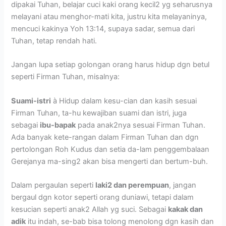
dipakai Tuhan, belajar cuci kaki orang kecil2 yg seharusnya
melayani atau menghor-mati kita, justru kita melayaninya,
mencuci kakinya Yoh 13:14, supaya sadar, semua dari
Tuhan, tetap rendah hati.
Jangan lupa setiap golongan orang harus hidup dgn betul
seperti Firman Tuhan, misalnya:
Suami-istri
à Hidup dalam kesu-cian dan kasih sesuai
Firman Tuhan, ta-hu kewajiban suami dan istri, juga
sebagai
ibu-bapak
pada anak2nya sesuai Firman Tuhan.
Ada banyak kete-rangan dalam Firman Tuhan dan dgn
pertolongan Roh Kudus dan setia da-lam penggembalaan
Gerejanya ma-sing2 akan bisa mengerti dan bertum-buh.
Dalam pergaulan seperti
laki2 dan perempuan
, jangan
bergaul dgn kotor seperti orang duniawi, tetapi dalam
kesucian seperti anak2 Allah yg suci. Sebagai
kakak dan
adik
itu indah, se-bab bisa tolong menolong dgn kasih dan