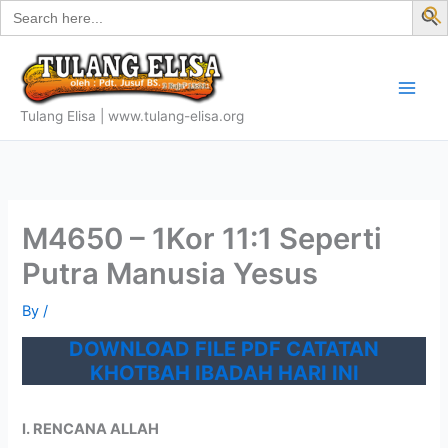
Search
Skip
for:
f
to
S
content
Tulang Elisa | www.tulang-elisa.org
M4650 – 1Kor 11:1 Seperti
Putra Manusia Yesus
By
/
DOWNLOAD FILE PDF CATATAN
KHOTBAH IBADAH HARI INI
I. RENCANA ALLAH