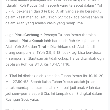
(darah), Roh Kudus (roh) seperti yang tersebut dalam 1Yoh
5:7-8, pekerjaan dari 3 Pribadi Allah yang selalu bersekutu
dalam kasih menjadi satu 1Yoh 5:7, tidak ada pemisahan di
dalam Allah yang adalah kasih yang sempurna.
Juga
Pintu Gerbang
= Percaya Tu-han Yesus (beroleh
selamat).
Pintu Kemah
lahir baru oleh Roh (Menjadi anak
Allah Yoh 3:6), dan
Tirai
= Dila-hirkan oleh Allah (Jadi
orang sempur-na) 1Yoh 3:9; 5:18, tidak lagi bisa ber-dosa
= sempurna. (Baptisan air tidak cukup, harus ditambah dgn
baptisan Roh Kis 8:16, Kis 10:47; 11:16).
c. Tirai
ini dirobek oleh kematian Tuhan Yesus Ibr 10:19-20,
Mat 27:50-53. Sebab itulah Tuhan Yesus adalah ja-lan
untuk mendapat selamat, lahir kembali jadi anak Allah dan
jadi sem-purna seperti Dia. Ini tampak dari 3 tingkat dalam
Ruangan Suci, yaitu: