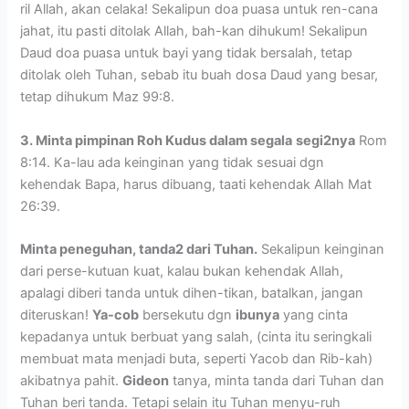
ril Allah, akan celaka! Sekalipun doa puasa untuk ren-cana
jahat, itu pasti ditolak Allah, bah-kan dihukum! Sekalipun
Daud doa puasa untuk bayi yang tidak bersalah, tetap
ditolak oleh Tuhan, sebab itu buah dosa Daud yang besar,
tetap dihukum Maz 99:8.
3. Minta pimpinan Roh Kudus dalam segala
segi2nya
Rom
8:14. Ka-lau ada keinginan yang tidak sesuai dgn
kehendak Bapa, harus dibuang, taati kehendak Allah Mat
26:39.
Minta peneguhan, tanda2 dari Tuhan.
Sekalipun keinginan
dari perse-kutuan kuat, kalau bukan kehendak Allah,
apalagi diberi tanda untuk dihen-tikan, batalkan, jangan
diteruskan!
Ya-cob
bersekutu dgn
ibunya
yang cinta
kepadanya untuk berbuat yang salah, (cinta itu seringkali
membuat mata menjadi buta, seperti Yacob dan Rib-kah)
akibatnya pahit.
Gideon
tanya, minta tanda dari Tuhan dan
Tuhan beri tanda. Tetapi selain itu Tuhan menyu-ruh