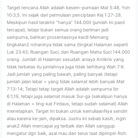
Target rencana Allah adalah kesem-purnaan Mat 5:48, Yoh
10:3,5. Ini sejak dari permulaan penciptaan Kej 1:27-28.
Meskipun hasil terakhir “hanya” 144.000 (jumlah ini pasti
tercapai), tetapi bukan semua orang beriman jadi
sempurna, bahkan prosentasinya kecil! Memang
tingkatan2 rohaninya tidak sama (tingkat Halaman seperti
Luk 23:43, Ruangan Suci, dan Ruangan Maha Suci 144.000
orang. Jumlah di Halaman sesudah aniaya Antikris yang
tidak terbatas itu jumlahnya juga tidak terhitung Wah 7:9.
Jadi jumlah yang paling bawah, paling banyak (tetapi
jumlah jalan lebar = yang tidak selamat lebih banyak Mat
7:13-14; Tetapi tetap target Allah adalah sempurna Ibr
6:1,19, tetapi juga selamat masuk Sur-ga (sekalipun hanya
di Halaman = ting-kat Firdaus, tetapi sudah selamat) Allah
menetapkan. Target ini bukan untuk kemuliaanNya sendiri
atau karena ke-jam, dipaksa. Justru ini sebab kasih, ingin
anak2 Allah mencapai yg terbaik dan Allah sanggup
mengatur dgn baik, asal mau dan terus taat dipimpin Roh.