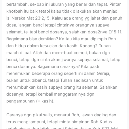
bertambah, se-bab ini ukuran yang benar dan tepat. Pintar
khotbah itu baik tetapi kalau tidak dilakukan akan menjadi
isi Neraka Mat 23:2,15. Kalau ada orang yg jahat dan penuh
dosa, jangan benci tetapi cintainya orangnya supaya
selamat, te-tapi benci dosanya, salahkan dosa2nya Ef 5:11.
Bagaimana bisa demikian? Ka-lau kita mau dipimpin Roh
dan hidup dalam kesucian dan kasih. Kadang2 Tuhan
marah di bait Allah dan mem-buat cemeti, bukan dgn
benci, tetapi dgn cinta akan jiwanya supaya selamat, tetapi
benci dosanya. Bagaimana cara-nya? Kita pasti
menemukan beberapa orang seperti ini dalam Gereja,
bukan untuk dibenci, tetapi Tuhan sediakan untuk
menumbuhkan kasih supaya orang itu selamat. Salahkan
dosanya, tetapi kembali menggaraminya dgn
pengampunan (= kasih).
Caranya dgn pikul salib, menurut Roh, lawan daging dan
terus meng-ampuni, tetapi minta pimpinan Roh Kudus
untuk bicara dgn bijak seperti Kristus dalam Yoh 8:11, Mat