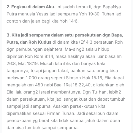
2. Engkau di dalam Aku.
Ini sudah terbukti, dgn BapaNya
Putra manusia Yesus jadi sempurna Yoh 19:30. Tuhan jadi
contoh dan jalan bagi kita Yoh 14:6.
3. Kita jadi sempurna dalam satu
persekutuan dgn Bapa,
Putra, dan Roh
Kudus
di dalam kita (Ef 4:3 persatuan Roh
dgn perhubungan sejahtera. Ma-sing2 selalu hidup
dipimpin Roh Rom 8:14, maka hasilnya akan luar biasa Im
26:8, Mat 18:19. Musuh kita iblis dan banyak kaki
tangannya, tetapi jangan takut, bahkan satu orang bisa
melawan 1.000 orang seperti Simson Hak 15:16, Elia dapat
mengalahkan 450 nabi Baal 1Raj 18:22,40, dikalahkan oleh
Elia, lalu orang2 Israel membantunya. Dgn Tu-han, lebih2
dalam persekutuan, kita jadi sangat kuat dan dapat tumbuh
sampai jadi sempurna. Asalkan perse-kutuan kita
diperhatikan sesuai Firman Tuhan. Jadi sekalipun dalam
penco-baan yg berat kita tidak sampai jatuh dalam dosa
dan bisa tumbuh sampai sempurna.