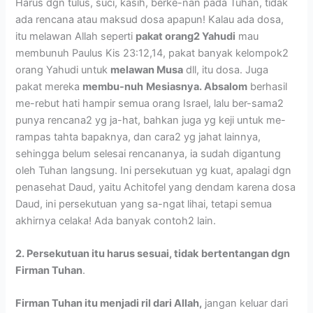
Harus dgn tulus, suci, kasih, berke-nan pada Tuhan, tidak
ada rencana atau maksud dosa apapun! Kalau ada dosa,
itu melawan Allah seperti
pakat orang2 Yahudi
mau
membunuh Paulus Kis 23:12,14, pakat banyak kelompok2
orang Yahudi untuk
melawan Musa
dll, itu dosa. Juga
pakat mereka
membu-nuh
Mesiasnya. Absalom
berhasil
me-rebut hati hampir semua orang Israel, lalu ber-sama2
punya rencana2 yg ja-hat, bahkan juga yg keji untuk me-
rampas tahta bapaknya, dan cara2 yg jahat lainnya,
sehingga belum selesai rencananya, ia sudah digantung
oleh Tuhan langsung. Ini persekutuan yg kuat, apalagi dgn
penasehat Daud, yaitu Achitofel yang dendam karena dosa
Daud, ini persekutuan yang sa-ngat lihai, tetapi semua
akhirnya celaka! Ada banyak contoh2 lain.
2. Persekutuan itu harus sesuai, tidak
bertentangan dgn
Firman Tuhan
.
Firman Tuhan itu menjadi ril dari Allah,
jangan keluar dari