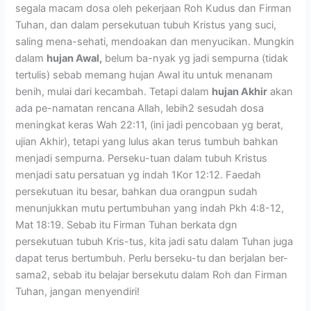
segala macam dosa oleh pekerjaan Roh Kudus dan Firman
Tuhan, dan dalam persekutuan tubuh Kristus yang suci,
saling mena-sehati, mendoakan dan menyucikan. Mungkin
dalam
hujan Awal,
belum ba-nyak yg jadi sempurna (tidak
tertulis) sebab memang hujan Awal itu untuk menanam
benih, mulai dari kecambah. Tetapi dalam
hujan Akhir
akan
ada pe-namatan rencana Allah, lebih2 sesudah dosa
meningkat keras Wah 22:11, (ini jadi pencobaan yg berat,
ujian Akhir), tetapi yang lulus akan terus tumbuh bahkan
menjadi sempurna. Perseku-tuan dalam tubuh Kristus
menjadi satu persatuan yg indah 1Kor 12:12. Faedah
persekutuan itu besar, bahkan dua orangpun sudah
menunjukkan mutu pertumbuhan yang indah Pkh 4:8-12,
Mat 18:19. Sebab itu Firman Tuhan berkata dgn
persekutuan tubuh Kris-tus, kita jadi satu dalam Tuhan juga
dapat terus bertumbuh. Perlu berseku-tu dan berjalan ber-
sama2, sebab itu belajar bersekutu dalam Roh dan Firman
Tuhan, jangan menyendiri!