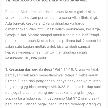
VII. MENOLONG ORANG2
DALAM KESUKARAN2
Rencana Allah terakhir adalah tubuh Kristus global siap
untuk masuk dalam penamatan rencana Allah (finishing).
Ada banyak kesukaran2 yang dihadapi yg harus
dimenangkan Wah 22:11, baik dalam pernikahan, keluarga,
Gereja lo-kal, Sinode sampai tubuh Kristus glo-bal! Tetapi
persekutuan tubuh Kristus harus dipelihara baik2 sebab ini
salah satu bagian mutlak untuk bisa tumbuh sampai
kepada kesempurnaan. Untuk menghadapi segala
kesukaran2 itu, kita perlu:
1. Kesucian dari segala dosa
1Pet 1:14-16. Orang yg tidak
percaya ti-dak akan mengalaminya, tetapi ini kebe-naran
Firman Tuhan dan penggenap-annya tidak ada yg mustahil
bagi orang yg bisa percaya Mrk 9:23. Kita bisa hi-dup suci
dan juga harus menolong me-lepaskan orang lain juga
supaya bisa hidup suci. Ingat prinsip Mat 9:12 orang sakit
perlu tabib. Jangan pegal, benci, marah terhadap orang yg