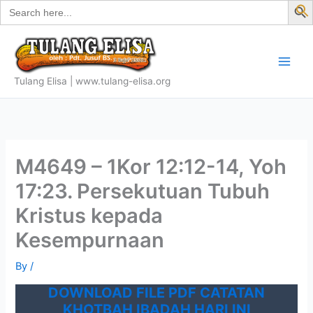
Search
Skip
for:
f
to
S
content
Tulang Elisa | www.tulang-elisa.org
M4649 – 1Kor 12:12-14, Yoh
17:23. Persekutuan Tubuh
Kristus kepada
Kesempurnaan
By
/
DOWNLOAD FILE PDF CATATAN
KHOTBAH IBADAH HARI INI