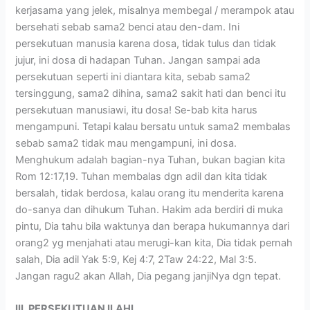
kerjasama yang jelek, misalnya membegal / merampok atau
bersehati sebab sama2 benci atau den-dam. Ini
persekutuan manusia karena dosa, tidak tulus dan tidak
jujur, ini dosa di hadapan Tuhan. Jangan sampai ada
persekutuan seperti ini diantara kita, sebab sama2
tersinggung, sama2 dihina, sama2 sakit hati dan benci itu
persekutuan manusiawi, itu dosa! Se-bab kita harus
mengampuni. Tetapi kalau bersatu untuk sama2 membalas
sebab sama2 tidak mau mengampuni, ini dosa.
Menghukum adalah bagian-nya Tuhan, bukan bagian kita
Rom 12:17,19. Tuhan membalas dgn adil dan kita tidak
bersalah, tidak berdosa, kalau orang itu menderita karena
do-sanya dan dihukum Tuhan. Hakim ada berdiri di muka
pintu, Dia tahu bila waktunya dan berapa hukumannya dari
orang2 yg menjahati atau merugi-kan kita, Dia tidak pernah
salah, Dia adil Yak 5:9, Kej 4:7, 2Taw 24:22, Mal 3:5.
Jangan ragu2 akan Allah, Dia pegang janjiNya dgn tepat.
III. PERSEKUTUAN ILAHI