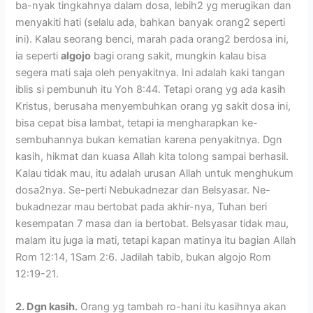
ba-nyak tingkahnya dalam dosa, lebih2 yg merugikan dan
menyakiti hati (selalu ada, bahkan banyak orang2 seperti
ini). Kalau seorang benci, marah pada orang2 berdosa ini,
ia seperti
algojo
bagi orang sakit, mungkin kalau bisa
segera mati saja oleh penyakitnya. Ini adalah kaki tangan
iblis si pembunuh itu Yoh 8:44. Tetapi orang yg ada kasih
Kristus, berusaha menyembuhkan orang yg sakit dosa ini,
bisa cepat bisa lambat, tetapi ia mengharapkan ke-
sembuhannya bukan kematian karena penyakitnya. Dgn
kasih, hikmat dan kuasa Allah kita tolong sampai berhasil.
Kalau tidak mau, itu adalah urusan Allah untuk menghukum
dosa2nya. Se-perti Nebukadnezar dan Belsyasar. Ne-
bukadnezar mau bertobat pada akhir-nya, Tuhan beri
kesempatan 7 masa dan ia bertobat. Belsyasar tidak mau,
malam itu juga ia mati, tetapi kapan matinya itu bagian Allah
Rom 12:14, 1Sam 2:6. Jadilah tabib, bukan algojo Rom
12:19-21.
2. Dgn kasih.
Orang yg tambah ro-hani itu kasihnya akan