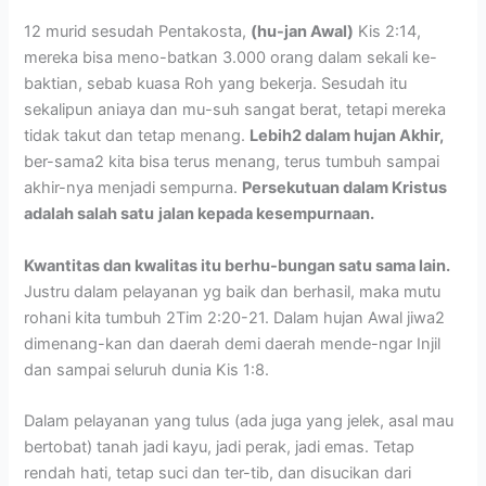
12 murid sesudah Pentakosta,
(hu-jan Awal)
Kis 2:14,
mereka bisa meno-batkan 3.000 orang dalam sekali ke-
baktian, sebab kuasa Roh yang bekerja. Sesudah itu
sekalipun aniaya dan mu-suh sangat berat, tetapi mereka
tidak takut dan tetap menang.
Lebih2 dalam hujan Akhir,
ber-sama2 kita bisa terus menang, terus tumbuh sampai
akhir-nya menjadi sempurna.
Persekutuan dalam Kristus
adalah salah satu
jalan kepada kesempurnaan.
Kwantitas dan kwalitas itu berhu-bungan satu sama lain.
Justru dalam pelayanan yg baik dan berhasil, maka mutu
rohani kita tumbuh 2Tim 2:20-21. Dalam hujan Awal jiwa2
dimenang-kan dan daerah demi daerah mende-ngar Injil
dan sampai seluruh dunia Kis 1:8.
Dalam pelayanan yang tulus (ada juga yang jelek, asal mau
bertobat) tanah jadi kayu, jadi perak, jadi emas. Tetap
rendah hati, tetap suci dan ter-tib, dan disucikan dari