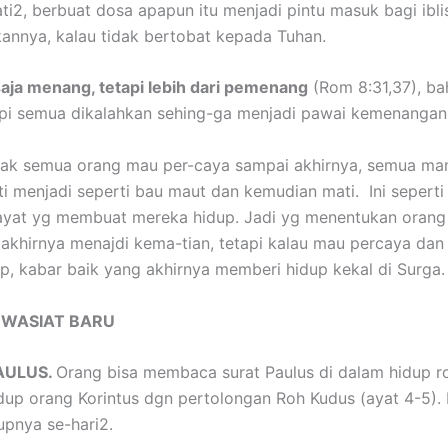
Hati2, berbuat dosa apapun itu menjadi pintu masuk bagi ib
kannya, kalau tidak bertobat kepada Tuhan.
saja menang, tetapi lebih dari pemenang
(Rom 8:31,37), b
api semua dikalahkan sehing-ga menjadi pawai kemenangan
dak semua orang mau per-caya sampai akhirnya, semua man
perti menjadi seperti bau maut dan kemudian mati. Ini sepe
hayat yg membuat mereka hidup. Jadi yg menentukan orang 
lu akhirnya menajdi kema-tian, tetapi kalau mau percaya dan 
, kabar baik yang akhirnya memberi hidup kekal di Surga.
 WASIAT BARU
AULUS.
Orang bisa membaca surat Paulus di dalam hidup ro
dup orang Korintus dgn pertolongan Roh Kudus (ayat 4-5)
dupnya se-hari2.