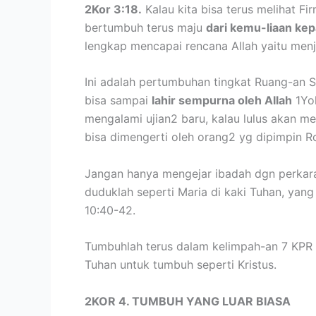
2Kor 3:18.
Kalau kita bisa terus melihat F
bertumbuh terus maju
dari kemu-liaan ke
lengkap mencapai rencana Allah yaitu menja
Ini adalah pertumbuhan tingkat Ruang-an S
bisa sampai
lahir sempurna oleh Allah
1Yoh
mengalami ujian2 baru, kalau lulus akan m
bisa dimengerti oleh orang2 yg dipimpin Ro
Jangan hanya mengejar ibadah dgn perkara2
duduklah seperti Maria di kaki Tuhan, yan
10:40-42.
Tumbuhlah terus dalam kelimpah-an 7 KPR 
Tuhan untuk tumbuh seperti Kristus.
2KOR 4. TUMBUH YANG LUAR BIASA