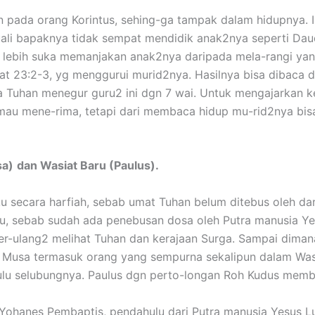
n pada orang Korintus, sehing-ga tampak dalam hidupnya. 
uali bapaknya tidak sempat mendidik anak2nya seperti Daud
li lebih suka memanjakan anak2nya daripada mela-rangi yang
at 23:2-3, yg menggurui murid2nya. Hasilnya bisa dibaca da
ga Tuhan menegur guru2 ini dgn 7 wai. Untuk mengajarkan 
 mau mene-rima, tetapi dari membaca hidup mu-rid2nya bi
sa)
dan Wasiat Baru (Paulus).
u secara harfiah, sebab umat Tuhan belum ditebus oleh da
u, sebab sudah ada penebusan dosa oleh Putra manusia Y
-ulang2 melihat Tuhan dan kerajaan Surga. Sampai dimana
3). Musa termasuk orang yang sempurna sekalipun dalam Wa
ulu selubungnya. Paulus dgn perto-longan Roh Kudus membe
ohanes Pembaptis, pendahulu dari Putra manusia Yesus Luk