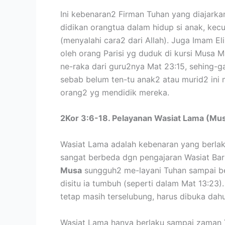
Ini kebenaran2 Firman Tuhan yang diajarka
didikan orangtua dalam hidup si anak, kec
(menyalahi cara2 dari Allah). Juga Imam E
oleh orang Parisi yg duduk di kursi Musa M
ne-raka dari guru2nya Mat 23:15, sehing-
sebab belum ten-tu anak2 atau murid2 ini
orang2 yg mendidik mereka.
2Kor 3:6-18. Pelayanan Wasiat Lama (Mu
Wasiat Lama adalah kebenaran yang berlak
sangat berbeda dgn pengajaran Wasiat Bar
Musa
sungguh2 me-layani Tuhan sampai ber
disitu ia tumbuh (seperti dalam Mat 13:2
tetap masih terselubung, harus dibuka dah
Wasiat Lama hanya berlaku sampai zaman Y