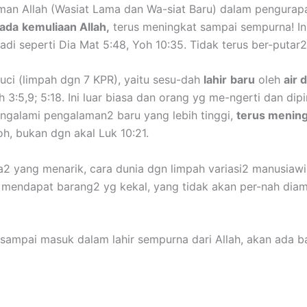
irman Allah (Wasiat Lama dan Wa-siat Baru) dalam pengura
pada
kemuliaan Allah,
terus meningkat sampai sempurna! In
di seperti Dia Mat 5:48, Yoh 10:35. Tidak terus ber-putar2 
uci (limpah dgn 7 KPR), yaitu sesu-dah
lahir
baru
oleh
air 
 3:5,9; 5:18. Ini luar biasa dan orang yg me-ngerti dan di
engalami pengalaman2 baru yang lebih tinggi,
terus menin
h, bukan dgn akal Luk 10:21.
 yang menarik, cara dunia dgn limpah variasi2 manusiawi 
g mendapat barang2 yg kekal, yang tidak akan per-nah dia
sampai masuk dalam lahir sempurna dari Allah, akan ada b