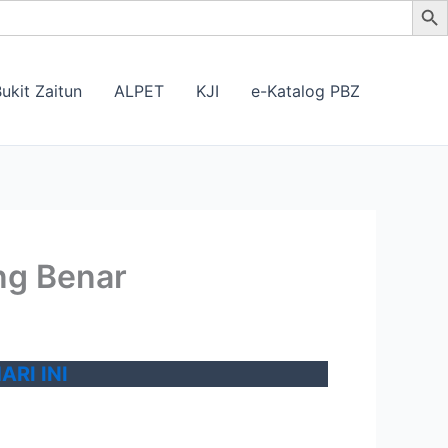
ukit Zaitun
ALPET
KJI
e-Katalog PBZ
ng Benar
RI INI