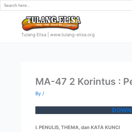
Search
Skip
for:
to
content
Tulang Elisa | www.tulang-elisa.org
MA-47 2 Korintus : 
By
/
DOWNL
I. PENULIS, THEMA, dan KATA KUNCI