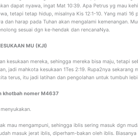
kan dapat nyawa, ingat Mat 10:39. Apa Petrus yg mau kehi
awa, tetapi tetap hidup, misalnya Kis 12:1-10. Yang mati 1
caya dan harap pada Tuhan akan mengalami kemenangan. Mu
enolong sesuai dgn ke-hendak dan rencanaNya.
KESUKAAN MU (KJI)
n kesukaan mereka, sehingga mereka bisa maju, tetapi seb
n, jadi mahkota kesukaan 1Tes 2:19. Rupa2nya sekarang ma
ta terus, itu jadi latihan dan pengolahan untuk tumbuh lebih
tan khotbah nomer M4637
 menyukakan.
idak mau mengampuni, sehingga iblis sering masuk dgn mud
udah masuk jerat iblis, diperham-bakan oleh iblis. Biasany