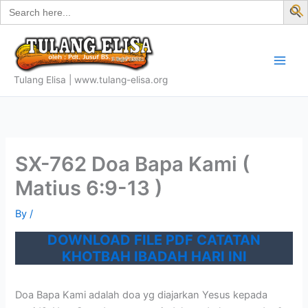
Search
Skip
for:
f
to
S
content
Tulang Elisa | www.tulang-elisa.org
SX-762 Doa Bapa Kami (
Matius 6:9-13 )
By
/
DOWNLOAD FILE PDF CATATAN
KHOTBAH IBADAH HARI INI
Doa Bapa Kami adalah doa yg diajarkan Yesus kepada