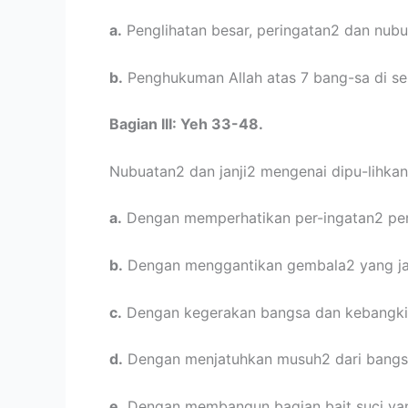
a.
Penglihatan besar, peringatan2 dan nub
b.
Penghukuman Allah atas 7 bang-sa di sek
Bagian III: Yeh 33-48.
Nubuatan2 dan janji2 mengenai dipu-lihka
a.
Dengan memperhatikan per-ingatan2 penj
b.
Dengan menggantikan gembala2 yang jah
c.
Dengan kegerakan bangsa dan kebangkita
d.
Dengan menjatuhkan musuh2 dari bangsa
e.
Dengan membangun bagian bait suci yan