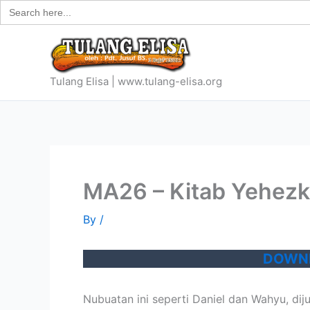
Search
Skip
for:
to
content
Tulang Elisa | www.tulang-elisa.org
MA26 – Kitab Yehezk
By
/
DOWNL
Nubuatan ini seperti Daniel dan Wahyu, dijul