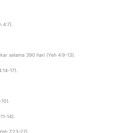
 4:7).
kar selama 390 hari (Yeh 4:9-13).
:14-17).
-10).
11-14).
Yeh 7:23-27).