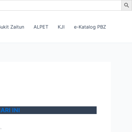
ukit Zaitun
ALPET
KJI
e-Katalog PBZ
RI INI
.