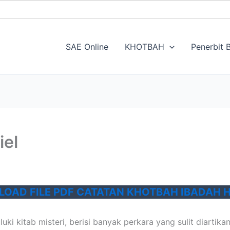
SAE Online
KHOTBAH
Penerbit B
iel
OAD FILE PDF CATATAN KHOTBAH IBADAH HA
uki kitab misteri, berisi banyak perkara yang sulit diartikan