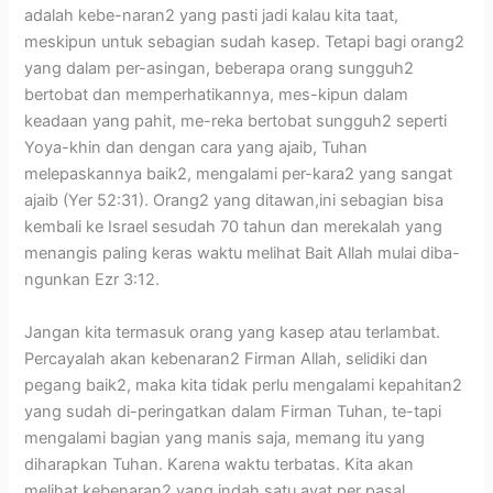
adalah kebe-naran2 yang pasti jadi kalau kita taat,
meskipun untuk sebagian sudah kasep. Tetapi bagi orang2
yang dalam per-asingan, beberapa orang sungguh2
bertobat dan memperhatikannya, mes-kipun dalam
keadaan yang pahit, me-reka bertobat sungguh2 seperti
Yoya-khin dan dengan cara yang ajaib, Tuhan
melepaskannya baik2, mengalami per-kara2 yang sangat
ajaib (Yer 52:31). Orang2 yang ditawan,ini sebagian bisa
kembali ke Israel sesudah 70 tahun dan merekalah yang
menangis paling keras waktu melihat Bait Allah mulai diba-
ngunkan Ezr 3:12.
Jangan kita termasuk orang yang kasep atau terlambat.
Percayalah akan kebenaran2 Firman Allah, selidiki dan
pegang baik2, maka kita tidak perlu mengalami kepahitan2
yang sudah di-peringatkan dalam Firman Tuhan, te-tapi
mengalami bagian yang manis saja, memang itu yang
diharapkan Tuhan. Karena waktu terbatas. Kita akan
melihat kebenaran2 yang indah satu ayat per pasal.