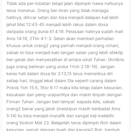
Tidak ada per-tobatan tetapi jalan dipimpin hawa nafsunya
terus menerus. Orang ber-iman yang tidak menjaga
hatinya, diincar setan dan bisa menjadi delapan kali lebih
jahat Mat 12:43-45 menjadi lebih rakus dalam dosa
daripada orang dunia Ef 4:19. Perasaan hatinya sudah mati
Ams 14:16, 2Tim 4:1-3. Setan akan memberi perhatian
khusus untuk orang2 yang pernah menjadi orang rohani,
sebab ini bisa menjadi kaki tangan setan yang lebih efektip
ber-gerak dan menyesatkan di antara umat Tuhan. (Antikris
juga orang beriman yang undur 1Yoh 2:18-19). Jangan
keras hati dalam dosa Ibr 3:13,15 terus memeriksa diri
setiap hari, tinggal lekat dalam Dia seperti carang dalam
Pokok Yoh 15:5, 1Kor 6:17 maka kita tetap dalam kesucian,
kesukaan dan peng-urapanNya dan makin limpah dengan
Firman Tuhan. Jangan beri tempat kepada iblis, sebab
orang2 benar yang jatuh (meskipun masih beribadat Ams
5:14) itu bisa menjadi munafik dan sangat keji melebihi
orang Sodom Mat 23. Belajarlah terus dipimpin Roh dalam
kesucian, penuh dengan buah dan karunia2 Roh, tumbuh