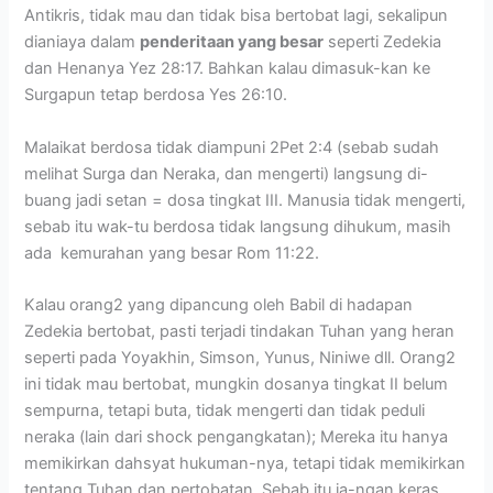
Antikris, tidak mau dan tidak bisa bertobat lagi, sekalipun
dianiaya dalam
penderitaan yang besar
seperti Zedekia
dan Henanya Yez 28:17. Bahkan kalau dimasuk-kan ke
Surgapun tetap berdosa Yes 26:10.
Malaikat berdosa tidak diampuni 2Pet 2:4 (sebab sudah
melihat Surga dan Neraka, dan mengerti) langsung di-
buang jadi setan = dosa tingkat III. Manusia tidak mengerti,
sebab itu wak-tu berdosa tidak langsung dihukum, masih
ada kemurahan yang besar Rom 11:22.
Kalau orang2 yang dipancung oleh Babil di hadapan
Zedekia bertobat, pasti terjadi tindakan Tuhan yang heran
seperti pada Yoyakhin, Simson, Yunus, Niniwe dll. Orang2
ini tidak mau bertobat, mungkin dosanya tingkat II belum
sempurna, tetapi buta, tidak mengerti dan tidak peduli
neraka (lain dari shock pengangkatan); Mereka itu hanya
memikirkan dahsyat hukuman-nya, tetapi tidak memikirkan
tentang Tuhan dan pertobatan. Sebab itu ja-ngan keras