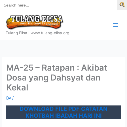
Search
Skip
for:
f
to
S
content
Tulang Elisa | www.tulang-elisa.org
MA-25 – Ratapan : Akibat
Dosa yang Dahsyat dan
Kekal
By
/
DOWNLOAD FILE PDF CATATAN
KHOTBAH IBADAH HARI INI