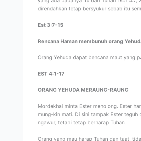
yang ada padanya itu dari Tuhan 1Kor 4:7,
direndahkan tetap bersyukur sebab itu sem
Est 3:7-15
Rencana Haman membunuh orang
Yehuda
Orang Yehuda dapat bencana maut yang pas
EST 4:1-17
ORANG YEHUDA MERAUNG-RAUNG
Mordekhai minta Ester menolong. Ester ha
mung-kin mati. Di sini tampak Ester teguh 
ngawur, tetapi tetap berharap Tuhan.
Orang yang mau harap Tuhan dan taat, tidak