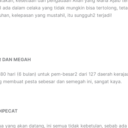
enyatakan, kesetiaan dan pengadaan Allah yang Maha Ajaib 
 ada dalam celaka yang tidak mungkin bisa tertolong, tet
han, kelepasan yang mustahil, itu sungguh2 terjadi!
R DAN MEGAH
 hari (6 bulan) untuk pem-besar2 dari 127 daerah kerajaa
ng membuat pesta sebesar dan semegah ini, sangat kaya.
DIPECAT
emua yang akan datang, ini semua tidak kebetulan, sebab ad