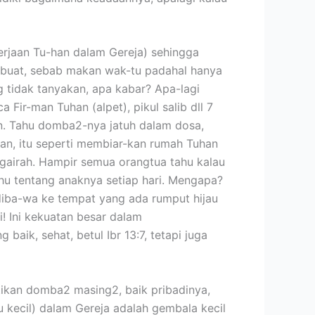
erjaan Tu-han dalam Gereja) sehingga
dibuat, sebab makan wak-tu padahal hanya
g tidak tanyakan, apa kabar? Apa-lagi
Fir-man Tuhan (alpet), pikul salib dll 7
an. Tahu domba2-nya jatuh dalam dosa,
arkan, itu seperti membiar-kan rumah Tuhan
uh gairah. Hampir semua orangtua tahu kalau
ahu tentang anaknya setiap hari. Mengapa?
diba-wa ke tempat yang ada rumput hijau
i! Ini kekuatan besar dalam
aik, sehat, betul Ibr 13:7, tetapi juga
atikan domba2 masing2, baik pribadinya,
 kecil) dalam Gereja adalah gembala kecil