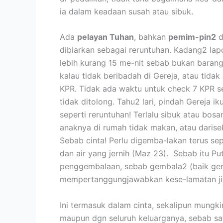
ia dalam keadaan susah atau sibuk.
Ada
pelayan Tuhan
, bahkan
pemim-pin2
d
dibiarkan sebagai reruntuhan. Kadang2 la
lebih kurang 15 me-nit sebab bukan barang 
kalau tidak beribadah di Gereja, atau tidak
KPR. Tidak ada waktu untuk check 7 KPR se
tidak ditolong. Tahu2 lari, pindah Gereja i
seperti reruntuhan! Terlalu sibuk atau bosa
anaknya di rumah tidak makan, atau darise
Sebab cinta! Perlu digemba-lakan terus s
dan air yang jernih (Maz 23). Sebab itu Pu
penggembalaan, sebab gembala2 (baik gembal
mempertanggungjawabkan kese-lamatan jiw
Ini termasuk dalam cinta, sekalipun mungki
maupun dgn seluruh keluarganya, sebab sat