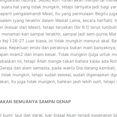
 suatu hal yang tidak mungkin, tetapi ternyata jadi bagi y
 seperti pengalamandi Mesir, itu yang permulaan. Begitu j
lem (yang terakhir dalam Wasiat Lama, secara harfiah). Ini
n (keluar dari Mesir), tetapi teruskan (Ibr 6:1) terus tumbu
 menamat-kan sampai terakhir, sampai jadi sem-purna Mat 5
 Kej 1:26-27. Luar biasa, ini tidak mungkin menurut akal. 
biasa. Keperluan emas dan peraknya bukan main banyaknya,
apan imam2 dan imam besar. Tidak mungkin (juga untuk 
ebaskan ini, tetapi Allah menga-takan bahwa kalau ada Ro
reja dan alam semesta, pada waktu Dia datang kembali, 
uga tidak mungkin, tetapi sudah selesai, sudah digenapkan
n, itu juga tidak mungkin, bahkan jauh lebih sulit, tetapi
IAKAN
SEMUANYA SAMPAI GENAP
umi, laut dan darat, luar biasa! Akan terjadi kegerakan b