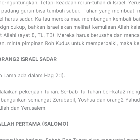
-nguntungkan. Tetapi keadaan rerun-tuhan di Israel. Yerus
di padang gurun bisa tumbuh subur. Tuhan yang membuat, m
srael harus sadar. Ka-lau mereka mau membangun kembali bait
gn cukup, bahkan Israel akan melihat kemuliaan Allah ka
t Allah! (ayat 8, TL, TB). Mereka harus berusaha dan menca
alan, minta pimpinan Roh Kudus untuk memperbaiki, maka ke
 ORANG2 ISRAEL SADAR
 Lama ada dalam Hag 2:1).
alaikan pekerjaan Tuhan. Se-bab itu Tuhan ber-kata2 meng
mbangunkan semangat Zerubabil, Yoshua dan orang2 Yahudi
llah dan Yerusalem.
 ALLAH PERTAMA (SALOMO)
guatkan hatinya. Sebab Roh Tuhan akan menyertai mereka 