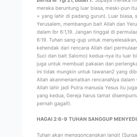
mereka beruntung luar biasa, meski-pun itu
= yang lahir di padang gurun). Luar biasa,
Yerusalem, membangun bait Allah dan Yerusa
dalam Ibr 6:1,19. Jangan tinggal di permulaa
6:19. Tuhan sang-gup untuk menyelesaikan,
kehendak dari rencana Allah dari permulaan
Suci dan bait Salomo) kedua-nya itu luar 
juga untuk membuat pakaian dan perlengk
ini tidak mungkin untuk tawanan2 yang dib
Allah akanmenamatkan rencanaNya dalam Ge
Allah lahir jadi Putra manusia Yesus itu j
yang kedua, Gereja harus tamat disempurnaka
pernah gagal!).
HAGAI 2:6-9
TUHAN SANGGUP MENYED
Tuhan akan menggoncangkan langit (Surga) b