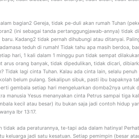
alam bagian2 Gereja, tidak pe-duli akan rumah Tuhan (pek
poran2 (ini sebagai tanda pertanggungjawab-annya) tidak 
baru. Kadang2 tidak pernah dihubungi atau ditanyai. Palin
 adamasa teduh di rumah! Tidak tahu apa masih berdoa, baca 
tiap hari, 1 kali dalam 1 minggu pun tidak sempat dilakuk
kut arus orang banyak, tidak dipedulikan, tidak dicari, dibi
n? Tidak lagi cinta Tuhan. Kalau ada cinta lain, selalu pen
kolah belum pulang. Sekalipun sibuk, pasti ibu bapaknya t
eperti gembala setiap hari mengeluarkan domba2nya untuk 
tra manusia Yesus menanyakan cinta Petrus sampai tiga kal
a kecil atau besar) itu bukan saja jadi contoh hidup yang b
anya Ibr 13:17.
n tidak ada peraturannya, te-tapi ada dalam hatinya! Perh
u keluarga jadi satu kesatuan. Setiap pemimpin (besar atau