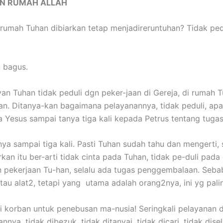
UN RUMAH ALLAH
rumah Tuhan dibiarkan tetap menjadireruntuhan? Tidak ped
 bagus.
n Tuhan tidak peduli dgn peker-jaan di Gereja, di rumah T
rkan. Ditanya-kan bagaimana pelayanannya, tidak peduli, ap
 Yesus sampai tanya tiga kali kepada Petrus tentang tuga
nya sampai tiga kali. Pasti Tuhan sudah tahu dan mengerti,
an itu ber-arti tidak cinta pada Tuhan, tidak pe-duli pad
an pekerjaan Tu-han, selalu ada tugas penggembalaan. Seba
tau alat2, tetapi yang utama adalah orang2nya, ini yg pal
i korban untuk penebusan ma-nusia! Seringkali pelayanan dit
nya, tidak dibezuk, tidak ditanyai, tidak dicari, tidak dis