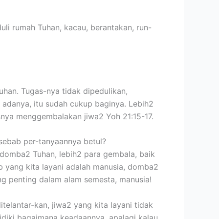
uli rumah Tuhan, kacau, berantakan, run-
uhan. Tugas-nya tidak dipedulikan,
a adanya, itu sudah cukup baginya. Lebih2
snya menggembalakan jiwa2 Yoh 21:15-17.
 sebab per-tanyaannya betul?
a domba2 Tuhan, lebih2 para gembala, baik
b yang kita layani adalah manusia, domba2
ing penting dalam alam semesta, manusia!
elantar-kan, jiwa2 yang kita layani tidak
elidiki bagaimana keadaannya, apalagi kalau