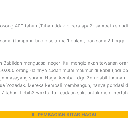
a kosong 400 tahun (Tuhan tidak bicara apa2) sampai kemud
sama (tumpang tindih sela-ma 1 bulan), dan sama2 tinggal
kan Babildan menguasai negeri itu, mengizinkan tawanan o
.000 orang (lainnya sudah mulai makmur di Babil (jadi p
dgn masayang suram. Hagai kembali dgn Zerubabil turunan ra
ua Yozadak. Mereka kembali membangun, hanya pondasi dan
ng 7 tahun. Lebih2 waktu itu keadaan sulit untuk mem-pert
III. PEMBAGIAN KITAB HAGAI