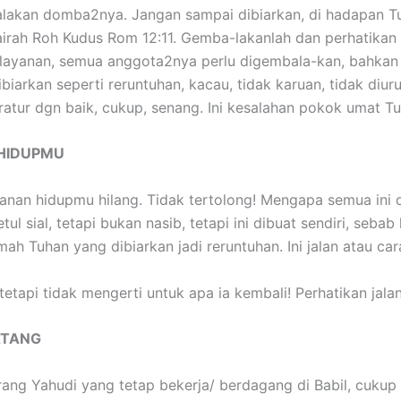
lakan domba2nya. Jangan sampai dibiarkan, di hadapan T
 gairah Roh Kudus Rom 12:11. Gemba-lakanlah dan perhatika
elayanan, semua anggota2nya perlu digembala-kan, bahkan 
arkan seperti reruntuhan, kacau, tidak karuan, tidak diurus
atur dgn baik, cukup, senang. Ini kesalahan pokok umat T
 HIDUPMU
anan hidupmu hilang. Tidak tertolong! Mengapa semua ini
tul sial, tetapi bukan nasib, tetapi ini dibuat sendiri, seb
ah Tuhan yang dibiarkan jadi reruntuhan. Ini jalan atau car
tetapi tidak mengerti untuk apa ia kembali! Perhatikan jala
ATANG
rang Yahudi yang tetap bekerja/ berdagang di Babil, cukup