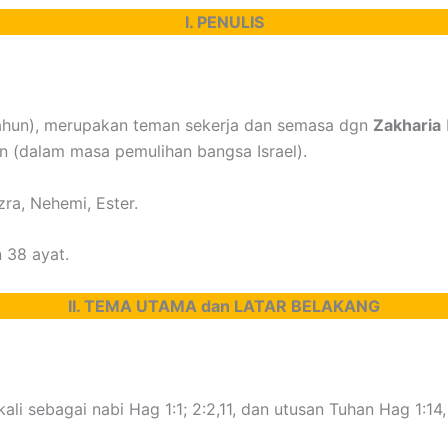
I. PENULIS
ahun), merupakan teman sekerja dan semasa dgn
Zakharia
 (dalam masa pemulihan bangsa Israel).
ra, Nehemi, Ester.
n 38 ayat.
II. TEMA UTAMA dan LATAR BELAKANG
 kali sebagai nabi Hag 1:1; 2:2,11, dan utusan Tuhan Hag 1:1