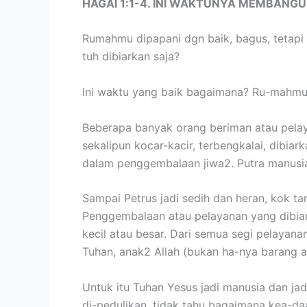
HAGAI 1:1-4. INI WAKTUNYA MEMBANG
Rumahmu dipapani dgn baik, bagus, tetapi 
tuh dibiarkan saja?
Ini waktu yang baik bagaimana? Ru-mahmu
Beberapa banyak orang beriman atau pelaya
sekalipun kocar-kacir, terbengkalai, dibia
dalam penggembalaan jiwa2. Putra manusia
Sampai Petrus jadi sedih dan heran, kok ta
Penggembalaan atau pelayanan yang dibiark
kecil atau besar. Dari semua segi pelayan
Tuhan, anak2 Allah (bukan ha-nya barang a
Untuk itu Tuhan Yesus jadi manusia dan jad
di-pedulikan, tidak tahu bagaimana kea-daan