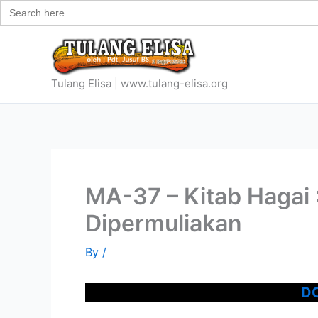
Search
Skip
for:
to
content
Tulang Elisa | www.tulang-elisa.org
MA-37 – Kitab Hagai
Dipermuliakan
By
/
D