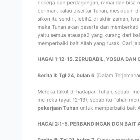
bekerja dan perdagangan, ramai dan bisa me
beriman, kalau disertai Tuhan, meskipun 
sikon itu sendiri, lebih2 di akhir zaman, I
maka Tuhan akan beserta dan memberkati d
yaitu semua atauapa2 yang kurang dari bai
memperbaiki bait Allah yang rusak. Cari j
HAGAI 1:12-15. ZERUBABIL, YOSUA DAN
Berita II: Tgl 24, bulan 6
(Dalam Terjemahan
Mereka takut di hadapan Tuhan, sebab mel
me-reka (ayat 12-13), sebab itu Tuhan me
pekerjaan Tuhan
untuk memperbaiki bait A
HAGAI 2:1-5. PERBANDINGAN DGN BAIT
Berita III: Tgl 21, bulan 7.
Supaya mereka men