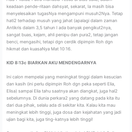
keadaan pende-ritaan dahsyat, sekarat, Ia masih bisa
menyelesaikan tugasNya mengampuni musuh2Nya. Tetap
hati2 terhadap musuh yang jahat (apalagi dalam zaman
Antikris dalam 3,5 tahun I ada banyak pengikut2nya,
sangat buas, kejam, ahli penipu dan pura2, tetap jangan
benci, mengasihi, tetapi dgn cerdik dipimpin Roh dgn
hikmat dan kuasaNya Mat 10:16.
KID 8:13c
BIARKAN AKU MENDENGARNYA
Ini calon mempelai yang meningkat tinggi dalam kesucian
dan kasih (ini perlu dipimpin Roh dgn peka seperti Elia,
Elisa) sampai Elia tahu saatnya akan diangkat, juga hal2
sebelumnya. Di dunia perkara2 yang datang pada kita itu
dari dua pihak, selalu ada di sekitar kita. Kalau kita mau
meningkat lebih tinggi, juga dosa dan kejahatan yang jadi
ujian bagi kita, juga ting-katnya lebih tinggi!