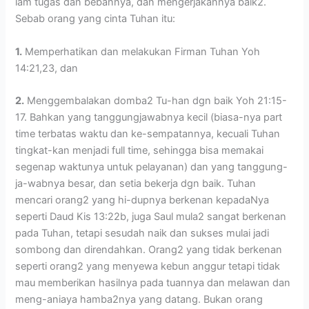
lam tugas dan bebannya, dan mengerjakannya baik2.
Sebab orang yang cinta Tuhan itu:
1.
Memperhatikan dan melakukan Firman Tuhan Yoh
14:21,23, dan
2.
Menggembalakan domba2 Tu-han dgn baik Yoh 21:15-
17. Bahkan yang tanggungjawabnya kecil (biasa-nya part
time terbatas waktu dan ke-sempatannya, kecuali Tuhan
tingkat-kan menjadi full time, sehingga bisa memakai
segenap waktunya untuk pelayanan) dan yang tanggung-
ja-wabnya besar, dan setia bekerja dgn baik. Tuhan
mencari orang2 yang hi-dupnya berkenan kepadaNya
seperti Daud Kis 13:22b, juga Saul mula2 sangat berkenan
pada Tuhan, tetapi sesudah naik dan sukses mulai jadi
sombong dan direndahkan. Orang2 yang tidak berkenan
seperti orang2 yang menyewa kebun anggur tetapi tidak
mau memberikan hasilnya pada tuannya dan melawan dan
meng-aniaya hamba2nya yang datang. Bukan orang