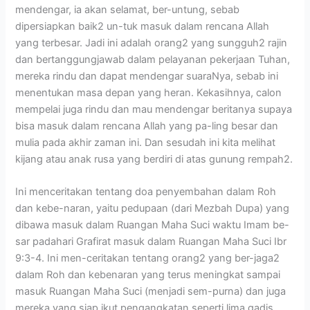
mendengar, ia akan selamat, ber-untung, sebab
dipersiapkan baik2 un-tuk masuk dalam rencana Allah
yang terbesar. Jadi ini adalah orang2 yang sungguh2 rajin
dan bertanggungjawab dalam pelayanan pekerjaan Tuhan,
mereka rindu dan dapat mendengar suaraNya, sebab ini
menentukan masa depan yang heran. Kekasihnya, calon
mempelai juga rindu dan mau mendengar beritanya supaya
bisa masuk dalam rencana Allah yang pa-ling besar dan
mulia pada akhir zaman ini. Dan sesudah ini kita melihat
kijang atau anak rusa yang berdiri di atas gunung rempah2.
Ini menceritakan tentang doa penyembahan dalam Roh
dan kebe-naran, yaitu pedupaan (dari Mezbah Dupa) yang
dibawa masuk dalam Ruangan Maha Suci waktu Imam be-
sar padahari Grafirat masuk dalam Ruangan Maha Suci Ibr
9:3-4. Ini men-ceritakan tentang orang2 yang ber-jaga2
dalam Roh dan kebenaran yang terus meningkat sampai
masuk Ruangan Maha Suci (menjadi sem-purna) dan juga
mereka yang siap ikut pengangkatan seperti lima gadis