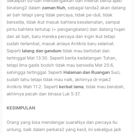
Sekalipun su-dah mendengarkan dan melihat berita ajaib
binatang2 dalam
zaman Nuh
, sebagai tanda2 akan datang
air bah tetapi yang tidak percaya, tidak pe-duli, tidak
bersedia, tidak ikut masuk bahtera keselamatan, sampai
pintu bahtera tertutup (= pengangkatan) dan datang hujan
dan air bah, baru mereka percaya dan ingin ikut tetapi
sudah terlambat, masuk aniaya Antikris baru selamat.
Seperti
lalang
dan gandum
tidak mau bertobat dan
tertinggal Mat 13:30. Seperti berita kedatangan Tuhan,
tetapi lima gadis bodoh tidak mau bersedia Mat 25:6,
sehingga tertinggal. Seperti
Halaman dan Ruangan
Suci,
sudah tahu tetapi tidak mau naik, akhirnya di-injak2
Antikris Wah 11:2. Seperti
kerbat lama
, tidak mau berubah,
akhirnya pecah dan binasa Luk 5:37.
KESIMPULAN
Orang yang bisa mendengar suaraNya dan percaya itu
untung, baik dalam perkara2 yang kecil, ini sekaligus jadi