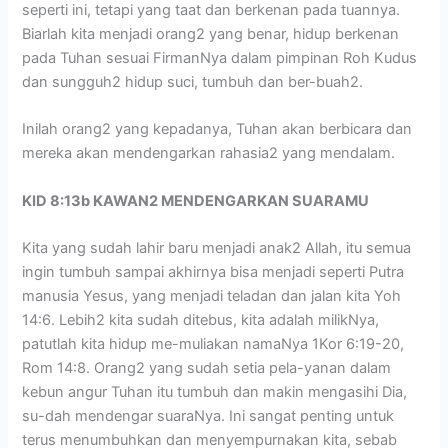
seperti ini, tetapi yang taat dan berkenan pada tuannya.
Biarlah kita menjadi orang2 yang benar, hidup berkenan
pada Tuhan sesuai FirmanNya dalam pimpinan Roh Kudus
dan sungguh2 hidup suci, tumbuh dan ber-buah2.
Inilah orang2 yang kepadanya, Tuhan akan berbicara dan
mereka akan mendengarkan rahasia2 yang mendalam.
KID 8:13b KAWAN2 MENDENGARKAN SUARAMU
Kita yang sudah lahir baru menjadi anak2 Allah, itu semua
ingin tumbuh sampai akhirnya bisa menjadi seperti Putra
manusia Yesus, yang menjadi teladan dan jalan kita Yoh
14:6. Lebih2 kita sudah ditebus, kita adalah milikNya,
patutlah kita hidup me-muliakan namaNya 1Kor 6:19-20,
Rom 14:8. Orang2 yang sudah setia pela-yanan dalam
kebun angur Tuhan itu tumbuh dan makin mengasihi Dia,
su-dah mendengar suaraNya. Ini sangat penting untuk
terus menumbuhkan dan menyempurnakan kita, sebab