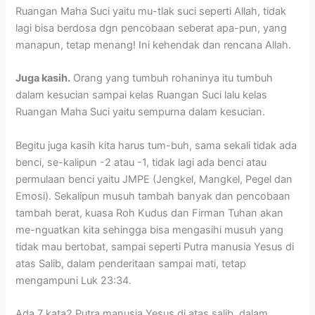
Ruangan Maha Suci yaitu mu-tlak suci seperti Allah, tidak
lagi bisa berdosa dgn pencobaan seberat apa-pun, yang
manapun, tetap menang! Ini kehendak dan rencana Allah.
Juga kasih.
Orang yang tumbuh rohaninya itu tumbuh
dalam kesucian sampai kelas Ruangan Suci lalu kelas
Ruangan Maha Suci yaitu sempurna dalam kesucian.
Begitu juga kasih kita harus tum-buh, sama sekali tidak ada
benci, se-kalipun -2 atau -1, tidak lagi ada benci atau
permulaan benci yaitu JMPE (Jengkel, Mangkel, Pegel dan
Emosi). Sekalipun musuh tambah banyak dan pencobaan
tambah berat, kuasa Roh Kudus dan Firman Tuhan akan
me-nguatkan kita sehingga bisa mengasihi musuh yang
tidak mau bertobat, sampai seperti Putra manusia Yesus di
atas Salib, dalam penderitaan sampai mati, tetap
mengampuni Luk 23:34.
Ada 7 kata2 Putra manusia Yesus di atas salib, dalam