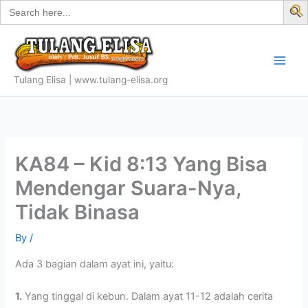
Search
Skip
for:
f
to
S
content
Tulang Elisa | www.tulang-elisa.org
KA84 – Kid 8:13 Yang Bisa
Mendengar Suara-Nya,
Tidak Binasa
By
/
Ada 3 bagian dalam ayat ini, yaitu:
1.
Yang tinggal di kebun. Dalam ayat 11-12 adalah cerita