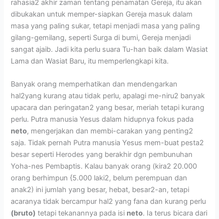
rahasia2 akhir zaman tentang penamatan Gereja, itu akan
dibukakan untuk memper-siapkan Gereja masuk dalam
masa yang paling sukar, tetapi menjadi masa yang paling
gilang-gemilang, seperti Surga di bumi, Gereja menjadi
sangat ajaib. Jadi kita perlu suara Tu-han baik dalam Wasiat
Lama dan Wasiat Baru, itu memperlengkapi kita.
Banyak orang memperhatikan dan mendengarkan
hal2yang kurang atau tidak perlu, apalagi me-niru2 banyak
upacara dan peringatan2 yang besar, meriah tetapi kurang
perlu. Putra manusia Yesus dalam hidupnya fokus pada
neto
, mengerjakan dan membi-carakan yang penting2
saja. Tidak pernah Putra manusia Yesus mem-buat pesta2
besar seperti Herodes yang berakhir dgn pembunuhan
Yoha-nes Pembaptis. Kalau banyak orang (kira2 20.000
orang berhimpun {5.000 laki2, belum perempuan dan
anak2) ini jumlah yang besar, hebat, besar2-an, tetapi
acaranya tidak bercampur hal2 yang fana dan kurang perlu
(bruto)
tetapi tekanannya pada isi
neto
. Ia terus bicara dari