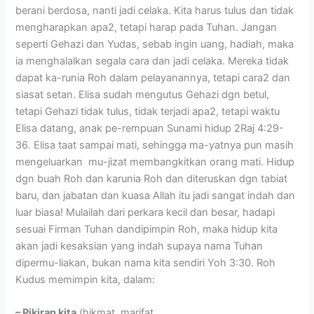
berani berdosa, nanti jadi celaka. Kita harus tulus dan tidak
mengharapkan apa2, tetapi harap pada Tuhan. Jangan
seperti Gehazi dan Yudas, sebab ingin uang, hadiah, maka
ia menghalalkan segala cara dan jadi celaka. Mereka tidak
dapat ka-runia Roh dalam pelayanannya, tetapi cara2 dan
siasat setan. Elisa sudah mengutus Gehazi dgn betul,
tetapi Gehazi tidak tulus, tidak terjadi apa2, tetapi waktu
Elisa datang, anak pe-rempuan Sunami hidup 2Raj 4:29-
36. Elisa taat sampai mati, sehingga ma-yatnya pun masih
mengeluarkan mu-jizat membangkitkan orang mati. Hidup
dgn buah Roh dan karunia Roh dan diteruskan dgn tabiat
baru, dan jabatan dan kuasa Allah itu jadi sangat indah dan
luar biasa! Mulailah dari perkara kecil dan besar, hadapi
sesuai Firman Tuhan dandipimpin Roh, maka hidup kita
akan jadi kesaksian yang indah supaya nama Tuhan
dipermu-liakan, bukan nama kita sendiri Yoh 3:30. Roh
Kudus memimpin kita, dalam:
– Pikiran kita
(hikmat, marifat,