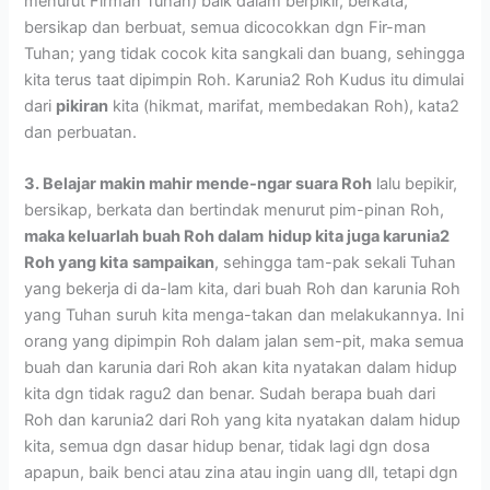
menurut Firman Tuhan) baik dalam berpikir, berkata,
bersikap dan berbuat, semua dicocokkan dgn Fir-man
Tuhan; yang tidak cocok kita sangkali dan buang, sehingga
kita terus taat dipimpin Roh. Karunia2 Roh Kudus itu dimulai
dari
pikiran
kita (hikmat, marifat, membedakan Roh), kata2
dan perbuatan.
3. Belajar makin mahir mende-ngar suara Roh
lalu bepikir,
bersikap, berkata dan bertindak menurut pim-pinan Roh,
maka keluarlah buah Roh dalam
hidup kita juga karunia2
Roh yang kita
sampaikan
, sehingga tam-pak sekali Tuhan
yang bekerja di da-lam kita, dari buah Roh dan karunia Roh
yang Tuhan suruh kita menga-takan dan melakukannya. Ini
orang yang dipimpin Roh dalam jalan sem-pit, maka semua
buah dan karunia dari Roh akan kita nyatakan dalam hidup
kita dgn tidak ragu2 dan benar. Sudah berapa buah dari
Roh dan karunia2 dari Roh yang kita nyatakan dalam hidup
kita, semua dgn dasar hidup benar, tidak lagi dgn dosa
apapun, baik benci atau zina atau ingin uang dll, tetapi dgn