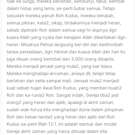
naik ke Surga, mereka sendirian, sembunyi, takut, kembali
dalam hidup yang lama, se-perti bubar semua. Tetapi
sesudah mereka penuh Roh Kudus, mereka berubah,
semua pikiran, kata2, sikap, tindakannya menjadi heran,
sebab dipimpin Roh dalam semua segi hi-dupnya dgn
kuasa Allah yang nyata dan kerajaan Allah diberitakan dgn
heran. Misalnya Petrus langsung ber-diri dan berkhotbah
tanpa persediaan, dgn hikmat dan kuasa Allah dan hari itu
juga ribuan orang bertobat dan 3.000 orang dibaptis.
Mereka menjadi jemaat yang mula2, yang luar biasa.
Mereka menghadapi ancaman, aniaya dll, tetapi tetap
bertahan dan setia sampai mati. Jemaat mula2 menjadi
kuat sebab hujan Awal Roh Kudus, yang memberi buah2
Roh dan ka-runia2 Roh. Sangat indah, Gereja tiba2 jadi
orang2 yang heran dan ajaib, apalagi di akhir zaman,
sudah wak-tunya kita menghadapi dunia dalam pimpinan
Roh dan keluar tanda2 yang heran dan ajaib dari Roh
Kudus se-perti Wah 12:1. Ini adalah bentuk dan model
Gereja akhir zaman yang harus dimulai dalam kita