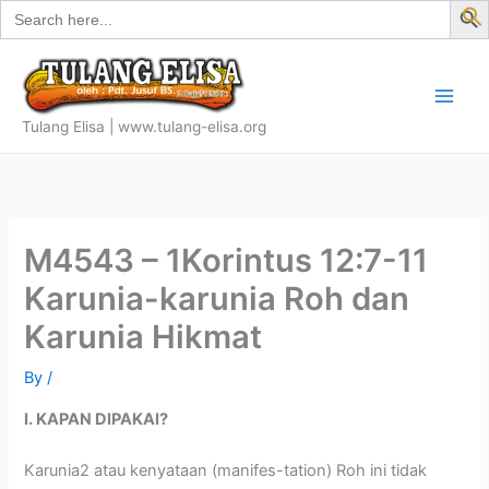
Search
Skip
for:
f
to
S
content
Tulang Elisa | www.tulang-elisa.org
M4543 – 1Korintus 12:7-11
Karunia-karunia Roh dan
Karunia Hikmat
By
/
I. KAPAN DIPAKAI?
Karunia2 atau kenyataan (manifes-tation) Roh ini tidak