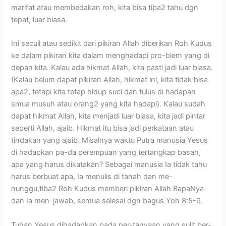
marifat atau membedakan roh, kita bisa tiba2 tahu dgn
tepat, luar biasa.
Ini secuil atau sedikit dari pikiran Allah diberikan Roh Kudus
ke dalam pikiran kita dalam menghadapi pro-blem yang di
depan kita. Kalau ada hikmat Allah, kita pasti jadi luar biasa.
(Kalau belum dapat pikiran Allah, hikmat ini, kita tidak bisa
apa2, tetapi kita tetap hidup suci dan tulus di hadapan
smua musuh atau orang2 yang kita hadapi). Kalau sudah
dapat hikmat Allah, kita menjadi luar biasa, kita jadi pintar
seperti Allah, ajaib. Hikmat itu bisa jadi perkataan atau
tindakan yang ajaib. Misalnya waktu Putra manusia Yesus
di hadapkan pa-da perempuan yang tertangkap basah,
apa yang harus dikatakan? Sebagai manusia Ia tidak tahu
harus berbuat apa, Ia menulis di tanah dan me-
nunggu,tiba2 Roh Kudus memberi pikiran Allah BapaNya
dan Ia men-jawab, semua selesai dgn bagus Yoh 8:5-9.
Tuhan Yesus dihadapkan pada per-tanyaan yang sulit ber-