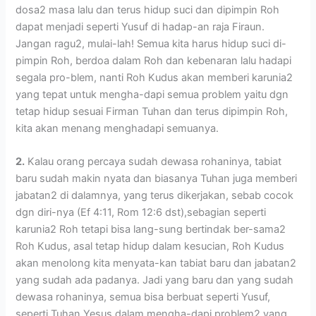
dosa2 masa lalu dan terus hidup suci dan dipimpin Roh
dapat menjadi seperti Yusuf di hadap-an raja Firaun.
Jangan ragu2, mulai-lah! Semua kita harus hidup suci di-
pimpin Roh, berdoa dalam Roh dan kebenaran lalu hadapi
segala pro-blem, nanti Roh Kudus akan memberi karunia2
yang tepat untuk mengha-dapi semua problem yaitu dgn
tetap hidup sesuai Firman Tuhan dan terus dipimpin Roh,
kita akan menang menghadapi semuanya.
2.
Kalau orang percaya sudah dewasa rohaninya, tabiat
baru sudah makin nyata dan biasanya Tuhan juga memberi
jabatan2 di dalamnya, yang terus dikerjakan, sebab cocok
dgn diri-nya (Ef 4:11, Rom 12:6 dst),sebagian seperti
karunia2 Roh tetapi bisa lang-sung bertindak ber-sama2
Roh Kudus, asal tetap hidup dalam kesucian, Roh Kudus
akan menolong kita menyata-kan tabiat baru dan jabatan2
yang sudah ada padanya. Jadi yang baru dan yang sudah
dewasa rohaninya, semua bisa berbuat seperti Yusuf,
seperti Tuhan Yesus dalam mengha-dapi problem2 yang