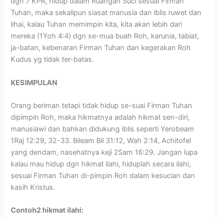
dgn 7 KPR, hidup dalam Ruangan Suci sesuai Firman
Tuhan, maka sekalipun siasat manusia dan iblis ruwet dan
lihai, kalau Tuhan memimpin kita, kita akan lebih dari
mereka (1Yoh 4:4) dgn se-mua buah Roh, karunia, tabiat,
ja-batan, kebenaran Firman Tuhan dan kegerakan Roh
Kudus yg tidak ter-batas.
KESIMPULAN
Orang beriman tetapi tidak hidup se-suai Firman Tuhan
dipimpin Roh, maka hikmatnya adalah hikmat sen-diri,
manusiawi dan bahkan didukung iblis seperti Yerobeam
1Raj 12:29, 32-33. Bileam Bil 31:12, Wah 2:14, Achitofel
yang dendam, nasehatnya keji 2Sam 16:29. Jangan lupa
kalau mau hidup dgn hikmat ilahi, hiduplah secara ilahi,
sesuai Firman Tuhan di-pimpin Roh dalam kesucian dan
kasih Kristus.
Contoh2 hikmat ilahi: