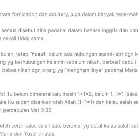
tara fornication dan adultery, juga dalam banyak terje-mah
 semua disebut zina padahal dalam bahasa Inggris dan bah
 sekali tidak sama.
 bulan, tetapi
Yusuf
belum ada hubungan suami-istri dgn M
rang yg berhubungan kelamin sebelum nikah, berbuat cabul),
 bebas nikah dgn orang yg “menghamilinya” padahal Maria 
ri itu belum dimeteraikan, masih 1+1=2, belum 1+1=1 (seka
 itu sudah disahkan oleh Allah (1+1=1) dan kalau salah sa
n percabulan Mat 5:32.
boleh cerai kalau salah satu berzina, yg betul kalau salah 
Maria dan Yusuf di atas.