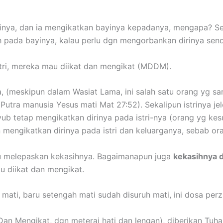
yinya, dan ia mengikatkan bayinya kepadanya, mengapa? Se
pada bayinya, kalau perlu dgn mengorbankan dirinya sendi
stri, mereka mau diikat dan mengikat (MDDM).
 (meskipun dalam Wasiat Lama, ini salah satu orang yg san
utra manusia Yesus mati Mat 27:52). Sekalipun istrinya j
Ayub tetap mengikatkan dirinya pada istri-nya (orang yg kes
 mengikatkan dirinya pada istri dan keluarganya, sebab ora
mau melepaskan kekasihnya. Bagaimanapun juga
kekasihnya d
au diikat dan mengikat.
ati, baru setengah mati sudah disuruh mati, ini dosa perzi
Dan Mengikat, dgn meterai hati dan lengan), diberikan Tuh