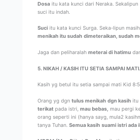
Dosa
itu kata kunci dari Neraka. Sekalipun
suci itu indah.
Suci
itu kata kunci Surga. Seka-lipun masi
menikah itu sudah
dimeteraikan, sudah me
Jaga dan peliharalah
meterai di hatimu
da
5. NIKAH / KASIH ITU SETIA SAMPAI MATI
Kasih yg betul itu setia sampai mati Kid 8:5
Orang yg dgn
tulus menikah
dgn kasih
itu
terikat
pada istri,
mau bebas,
mau pergi ke
orang seperti ini (hanya sayg, mula2 kasihn
tanya Tuhan.
Semua kasih
suami istri ada 