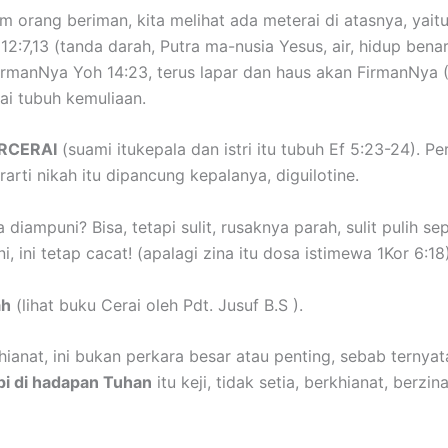
m orang beriman, kita melihat ada meterai di atasnya, yai
 12:7,13 (tanda darah, Putra ma-nusia Yesus, air, hidup ben
FirmanNya Yoh 14:23, terus lapar dan haus akan FirmanNya
ai tubuh kemuliaan.
ERCERAI
(suami itukepala dan istri itu tubuh Ef 5:23-24). P
erarti nikah itu dipancung kepalanya, diguilotine.
 diampuni? Bisa, tetapi sulit, rusaknya parah, sulit pulih 
 ini tetap cacat! (apalagi zina itu dosa istimewa 1Kor 6:18
ah
(lihat buku Cerai oleh Pdt. Jusuf B.S ).
khianat, ini bukan perkara besar atau penting, sebab terny
pi di hadapan Tuhan
itu keji, tidak setia, berkhianat, berz