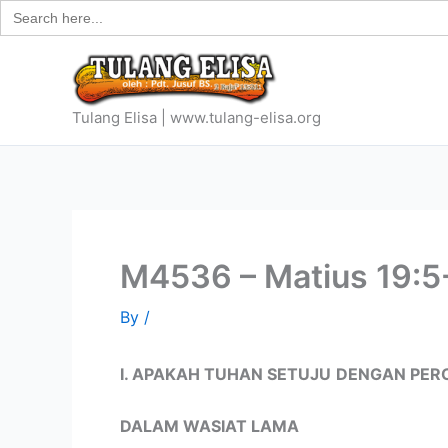
Search
Skip
for:
to
content
Tulang Elisa | www.tulang-elisa.org
M4536 – Matius 19:5
By
/
I. APAKAH TUHAN SETUJU
DENGAN PER
DALAM WASIAT LAMA