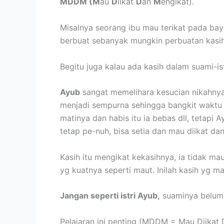
MDDM (M
au
D
iikat
D
an
M
engikat).
Misalnya seorang ibu mau terikat pada ba
berbuat sebanyak mungkin perbuatan kasih 
Begitu juga kalau ada kasih dalam suami-i
Ayub
sangat memelihara kesucian nikahnya,
menjadi sempurna sehingga bangkit waktu P
matinya dan habis itu ia bebas dll, tetapi 
tetap pe-nuh, bisa setia dan mau diikat dan
Kasih itu mengikat kekasihnya, ia tidak 
yg kuatnya seperti maut. Inilah kasih yg m
Jangan seperti istri Ayub,
suaminya belum m
Pelajaran ini penting (MDDM = Mau Diikat 