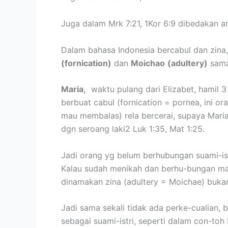
Juga dalam Mrk 7:21, 1Kor 6:9 dibedakan an
Dalam bahasa Indonesia bercabul dan zina,
(fornication)
dan
Moichao
(adultery)
sama
Maria,
waktu pulang dari Elizabet, hamil 3
berbuat cabul (fornication = pornea, ini o
mau membalas) rela bercerai, supaya Maria
dgn seroang laki2 Luk 1:35, Mat 1:25.
Jadi orang yg belum berhubungan suami-ist
Kalau sudah menikah dan berhu-bungan maka
dinamakan zina (adultery = Moichae) buka
Jadi sama sekali tidak ada perke-cualian, 
sebagai suami-istri, seperti dalam con-toh 