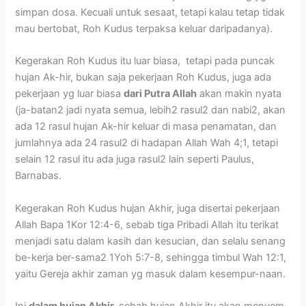
simpan dosa. Kecuali untuk sesaat, tetapi kalau tetap tidak
mau bertobat, Roh Kudus terpaksa keluar daripadanya).
Kegerakan Roh Kudus itu luar biasa, tetapi pada puncak
hujan Ak-hir, bukan saja pekerjaan Roh Kudus, juga ada
pekerjaan yg luar biasa
dari Putra Allah
akan makin nyata
(ja-batan2 jadi nyata semua, lebih2 rasul2 dan nabi2, akan
ada 12 rasul hujan Ak-hir keluar di masa penamatan, dan
jumlahnya ada 24 rasul2 di hadapan Allah Wah 4;1, tetapi
selain 12 rasul itu ada juga rasul2 lain seperti Paulus,
Barnabas.
Kegerakan Roh Kudus hujan Akhir, juga disertai pekerjaan
Allah Bapa 1Kor 12:4-6, sebab tiga Pribadi Allah itu terikat
menjadi satu dalam kasih dan kesucian, dan selalu senang
be-kerja ber-sama2 1Yoh 5:7-8, sehingga timbul Wah 12:1,
yaitu Gereja akhir zaman yg masuk dalam kesempur-naan.
Ini
dalam hujan Akhir,
sebab hujan Akhir itu akan menyem-