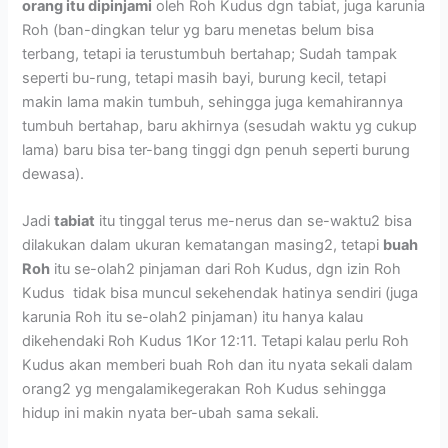
orang itu dipinjami
oleh Roh Kudus dgn tabiat, juga karunia
Roh (ban-dingkan telur yg baru menetas belum bisa
terbang, tetapi ia terustumbuh bertahap; Sudah tampak
seperti bu-rung, tetapi masih bayi, burung kecil, tetapi
makin lama makin tumbuh, sehingga juga kemahirannya
tumbuh bertahap, baru akhirnya (sesudah waktu yg cukup
lama) baru bisa ter-bang tinggi dgn penuh seperti burung
dewasa).
Jadi
tabiat
itu tinggal terus me-nerus dan se-waktu2 bisa
dilakukan dalam ukuran kematangan masing2, tetapi
buah
Roh
itu se-olah2 pinjaman dari Roh Kudus, dgn izin Roh
Kudus tidak bisa muncul sekehendak hatinya sendiri (juga
karunia Roh itu se-olah2 pinjaman) itu hanya kalau
dikehendaki Roh Kudus 1Kor 12:11. Tetapi kalau perlu Roh
Kudus akan memberi buah Roh dan itu nyata sekali dalam
orang2 yg mengalamikegerakan Roh Kudus sehingga
hidup ini makin nyata ber-ubah sama sekali.