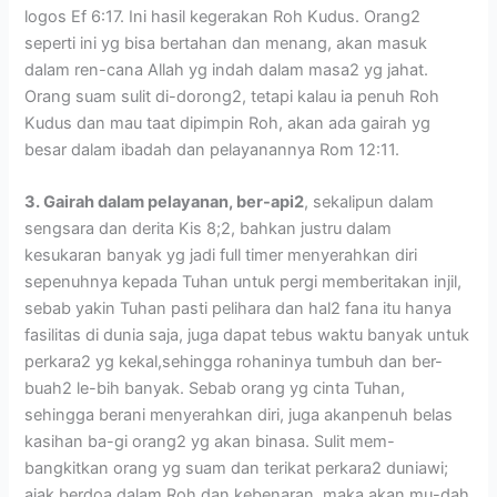
logos Ef 6:17. Ini hasil kegerakan Roh Kudus. Orang2
seperti ini yg bisa bertahan dan menang, akan masuk
dalam ren-cana Allah yg indah dalam masa2 yg jahat.
Orang suam sulit di-dorong2, tetapi kalau ia penuh Roh
Kudus dan mau taat dipimpin Roh, akan ada gairah yg
besar dalam ibadah dan pelayanannya Rom 12:11.
3. Gairah dalam pelayanan, ber-api2
, sekalipun dalam
sengsara dan derita Kis 8;2, bahkan justru dalam
kesukaran banyak yg jadi full timer menyerahkan diri
sepenuhnya kepada Tuhan untuk pergi memberitakan injil,
sebab yakin Tuhan pasti pelihara dan hal2 fana itu hanya
fasilitas di dunia saja, juga dapat tebus waktu banyak untuk
perkara2 yg kekal,sehingga rohaninya tumbuh dan ber-
buah2 le-bih banyak. Sebab orang yg cinta Tuhan,
sehingga berani menyerahkan diri, juga akanpenuh belas
kasihan ba-gi orang2 yg akan binasa. Sulit mem-
bangkitkan orang yg suam dan terikat perkara2 duniawi;
ajak berdoa dalam Roh dan kebenaran, maka akan mu-dah