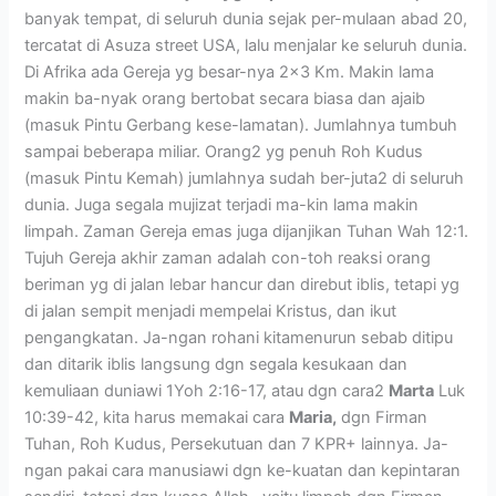
banyak tempat, di seluruh dunia sejak per-mulaan abad 20,
tercatat di Asuza street USA, lalu menjalar ke seluruh dunia.
Di Afrika ada Gereja yg besar-nya 2×3 Km. Makin lama
makin ba-nyak orang bertobat secara biasa dan ajaib
(masuk Pintu Gerbang kese-lamatan). Jumlahnya tumbuh
sampai beberapa miliar. Orang2 yg penuh Roh Kudus
(masuk Pintu Kemah) jumlahnya sudah ber-juta2 di seluruh
dunia. Juga segala mujizat terjadi ma-kin lama makin
limpah. Zaman Gereja emas juga dijanjikan Tuhan Wah 12:1.
Tujuh Gereja akhir zaman adalah con-toh reaksi orang
beriman yg di jalan lebar hancur dan direbut iblis, tetapi yg
di jalan sempit menjadi mempelai Kristus, dan ikut
pengangkatan. Ja-ngan rohani kitamenurun sebab ditipu
dan ditarik iblis langsung dgn segala kesukaan dan
kemuliaan duniawi 1Yoh 2:16-17, atau dgn cara2
Marta
Luk
10:39-42, kita harus memakai cara
Maria,
dgn Firman
Tuhan, Roh Kudus, Persekutuan dan 7 KPR+ lainnya. Ja-
ngan pakai cara manusiawi dgn ke-kuatan dan kepintaran