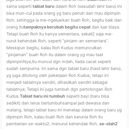
sama seperti
tabiat baru
dalam Roh (sesudah lahir baru).Ini
bisa mun-cul pada orang yg baru penuh dan mau dipimpin
Roh, sehingga ia me-ngeluarkan buah Roh, begitu baik dan
orang itu
tampaknya berubah begitu cepat
dan luar biasa.
Tetapi buah Roh itu hanya sementara, sekali2 saja me-
nurut kehendak Roh, seperti “pinjam-an sementara”.
Meskipun begitu, kalau Roh Kudus memunculkan
“pinjaman” buah Roh itu dalam orang yg mau taat
dipimpinNya,itu muncul dgn indah, tiada cacat seperti
sudah sempurna. Ini sama dgn tabiat baru (hasil lahir baru),
yg juga ditolong oleh pekerjaan Roh Kudus, tetapi ini
menjadi tabiatnya sendiri, dihasilkan sendiri sebagai
tabiatnya; Tetapi ini juga tumbuh dgn pertolongan Roh
Kudus.
Tabiat baru ini tumbuh
seperti bayi (baru bisa
sedikit) dan terus bertumbuhsampai jadi dewasa dan
matang, tetapi tabiat baru ini menetap dalam orang baru yg
dipimpin Roh, kalau buah Roh dan karunia Roh itu
pemberian se-waktu2, menurut kehendak Roh,
se-olah2