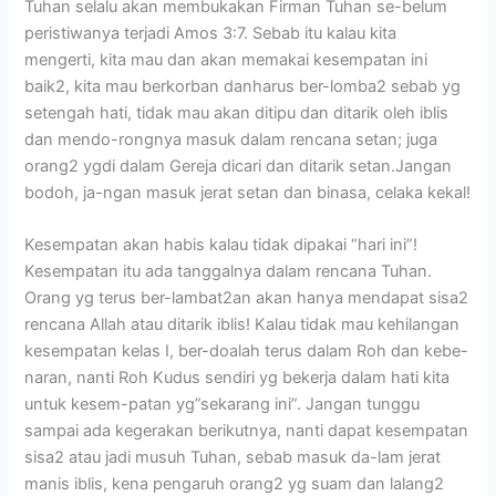
Tuhan selalu akan membukakan Firman Tuhan se-belum
peristiwanya terjadi Amos 3:7. Sebab itu kalau kita
mengerti, kita mau dan akan memakai kesempatan ini
baik2, kita mau berkorban danharus ber-lomba2 sebab yg
setengah hati, tidak mau akan ditipu dan ditarik oleh iblis
dan mendo-rongnya masuk dalam rencana setan; juga
orang2 ygdi dalam Gereja dicari dan ditarik setan.Jangan
bodoh, ja-ngan masuk jerat setan dan binasa, celaka kekal!
Kesempatan akan habis kalau tidak dipakai “hari ini”!
Kesempatan itu ada tanggalnya dalam rencana Tuhan.
Orang yg terus ber-lambat2an akan hanya mendapat sisa2
rencana Allah atau ditarik iblis! Kalau tidak mau kehilangan
kesempatan kelas I, ber-doalah terus dalam Roh dan kebe-
naran, nanti Roh Kudus sendiri yg bekerja dalam hati kita
untuk kesem-patan yg”sekarang ini”. Jangan tunggu
sampai ada kegerakan berikutnya, nanti dapat kesempatan
sisa2 atau jadi musuh Tuhan, sebab masuk da-lam jerat
manis iblis, kena pengaruh orang2 yg suam dan lalang2