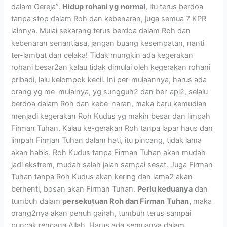
dalam Gereja”.
Hidup rohani yg
normal
, itu terus berdoa
tanpa stop dalam Roh dan kebenaran, juga semua 7 KPR
lainnya. Mulai sekarang terus berdoa dalam Roh dan
kebenaran senantiasa, jangan buang kesempatan, nanti
ter-lambat dan celaka! Tidak mungkin ada kegerakan
rohani besar2an kalau tidak dimulai oleh kegerakan rohani
pribadi, lalu kelompok kecil. Ini per-mulaannya, harus ada
orang yg me-mulainya, yg sungguh2 dan ber-api2, selalu
berdoa dalam Roh dan kebe-naran, maka baru kemudian
menjadi kegerakan Roh Kudus yg makin besar dan limpah
Firman Tuhan. Kalau ke-gerakan Roh tanpa lapar haus dan
limpah Firman Tuhan dalam hati, itu pincang, tidak lama
akan habis. Roh Kudus tanpa Firman Tuhan akan mudah
jadi ekstrem, mudah salah jalan sampai sesat. Juga Firman
Tuhan tanpa Roh Kudus akan kering dan lama2 akan
berhenti, bosan akan Firman Tuhan.
Perlu keduanya
dan
tumbuh dalam
persekutuan Roh dan Firman
Tuhan,
maka
orang2nya akan penuh gairah, tumbuh terus sampai
puncak rencana Allah. Harus ada semuanya dalam