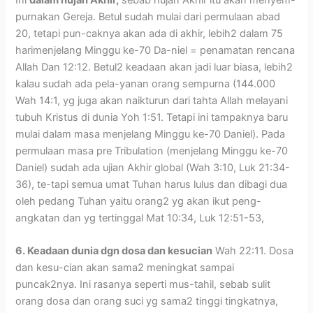
purnakan Gereja. Betul sudah mulai dari permulaan abad
20, tetapi pun-caknya akan ada di akhir, lebih2 dalam 75
harimenjelang Minggu ke-70 Da-niel = penamatan rencana
Allah Dan 12:12. Betul2 keadaan akan jadi luar biasa, lebih2
kalau sudah ada pela-yanan orang sempurna (144.000
Wah 14:1, yg juga akan naikturun dari tahta Allah melayani
tubuh Kristus di dunia Yoh 1:51. Tetapi ini tampaknya baru
mulai dalam masa menjelang Minggu ke-70 Daniel). Pada
permulaan masa pre Tribulation (menjelang Minggu ke-70
Daniel) sudah ada ujian Akhir global (Wah 3:10, Luk 21:34-
36), te-tapi semua umat Tuhan harus lulus dan dibagi dua
oleh pedang Tuhan yaitu orang2 yg akan ikut peng-
angkatan dan yg tertinggal Mat 10:34, Luk 12:51-53,
6. Keadaan dunia dgn dosa dan kesucian
Wah 22:11. Dosa
dan kesu-cian akan sama2 meningkat sampai
puncak2nya. Ini rasanya seperti mus-tahil, sebab sulit
orang dosa dan orang suci yg sama2 tinggi tingkatnya,