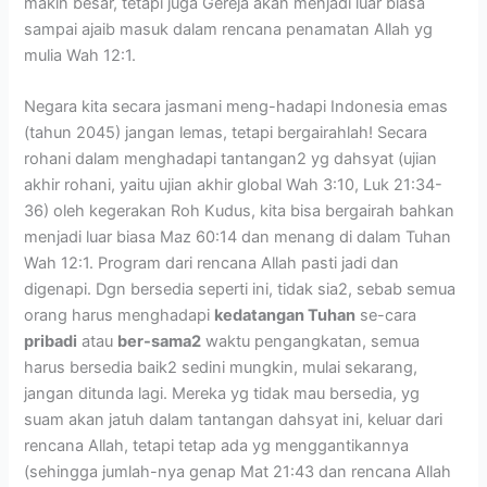
makin besar, tetapi juga Gereja akan menjadi luar biasa
sampai ajaib masuk dalam rencana penamatan Allah yg
mulia Wah 12:1.
Negara kita secara jasmani meng-hadapi Indonesia emas
(tahun 2045) jangan lemas, tetapi bergairahlah! Secara
rohani dalam menghadapi tantangan2 yg dahsyat (ujian
akhir rohani, yaitu ujian akhir global Wah 3:10, Luk 21:34-
36) oleh kegerakan Roh Kudus, kita bisa bergairah bahkan
menjadi luar biasa Maz 60:14 dan menang di dalam Tuhan
Wah 12:1. Program dari rencana Allah pasti jadi dan
digenapi. Dgn bersedia seperti ini, tidak sia2, sebab semua
orang harus menghadapi
kedatangan Tuhan
se-cara
pribadi
atau
ber-sama2
waktu pengangkatan, semua
harus bersedia baik2 sedini mungkin, mulai sekarang,
jangan ditunda lagi. Mereka yg tidak mau bersedia, yg
suam akan jatuh dalam tantangan dahsyat ini, keluar dari
rencana Allah, tetapi tetap ada yg menggantikannya
(sehingga jumlah-nya genap Mat 21:43 dan rencana Allah