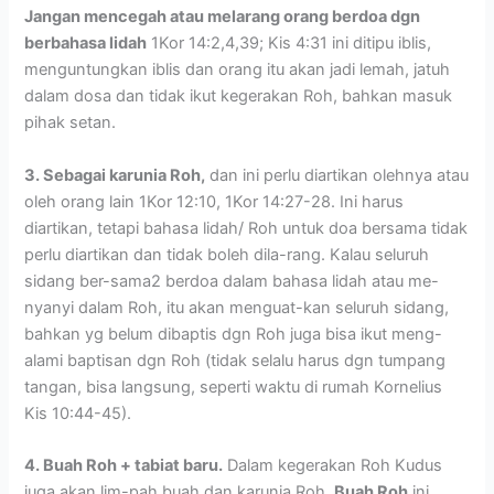
Jangan mencegah atau melarang orang berdoa dgn
berbahasa lidah
1Kor 14:2,4,39; Kis 4:31 ini ditipu iblis,
menguntungkan iblis dan orang itu akan jadi lemah, jatuh
dalam dosa dan tidak ikut kegerakan Roh, bahkan masuk
pihak setan.
3. Sebagai karunia Roh,
dan ini perlu diartikan olehnya atau
oleh orang lain 1Kor 12:10, 1Kor 14:27-28. Ini harus
diartikan, tetapi bahasa lidah/ Roh untuk doa bersama tidak
perlu diartikan dan tidak boleh dila-rang. Kalau seluruh
sidang ber-sama2 berdoa dalam bahasa lidah atau me-
nyanyi dalam Roh, itu akan menguat-kan seluruh sidang,
bahkan yg belum dibaptis dgn Roh juga bisa ikut meng-
alami baptisan dgn Roh (tidak selalu harus dgn tumpang
tangan, bisa langsung, seperti waktu di rumah Kornelius
Kis 10:44-45).
4. Buah Roh + tabiat baru.
Dalam kegerakan Roh Kudus
juga akan lim-pah buah dan karunia Roh.
Buah Roh
ini