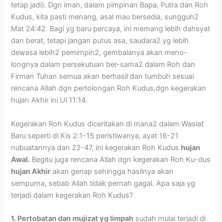
tetap jadi). Dgn iman, dalam pimpinan Bapa, Putra dan Roh
Kudus, kita pasti menang, asal mau bersedia, sungguh2
Mat 24:42. Bagi yg baru percaya, ini memang lebih dahsyat
dan berat, tetapi jangan putus asa, saudara2 yg lebih
dewasa lebih2 pemimpin2, gembalanya akan meno-
longnya dalam persekutuan ber-sama2 dalam Roh dan
Firman Tuhan semua akan berhasil dan tumbuh sesuai
rencana Allah dgn pertolongan Roh Kudus,dgn kegerakan
hujan Akhir ini Ul 11:14.
Kegerakan Roh Kudus diceritakan di mana2 dalam Wasiat
Baru seperti di Kis 2:1-15 peristiwanya, ayat 16-21
nubuatannya dan 22-47, ini kegerakan Roh Kudus
hujan
Awal.
Begitu juga rencana Allah dgn kegerakan Roh Ku-dus
hujan Akhir
akan genap sehingga hasilnya akan
sempurna, sebab Allah tidak pernah gagal. Apa saja yg
terjadi dalam kegerakan Roh Kudus?
1. Pertobatan dan mujizat yg limpah
sudah mulai terjadi di