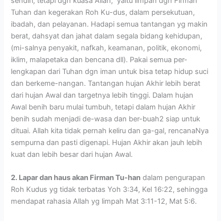
sendiri, tetapi dgn kuasa Allah, yaitu limpah dgn Firman
Tuhan dan kegerakan Roh Ku-dus, dalam persekutuan,
ibadah, dan pelayanan. Hadapi semua tantangan yg makin
berat, dahsyat dan jahat dalam segala bidang kehidupan,
(mi-salnya penyakit, nafkah, keamanan, politik, ekonomi,
iklim, malapetaka dan bencana dll). Pakai semua per-
lengkapan dari Tuhan dgn iman untuk bisa tetap hidup suci
dan berkeme-nangan. Tantangan hujan Akhir lebih berat
dari hujan Awal dan targetnya lebih tinggi. Dalam hujan
Awal benih baru mulai tumbuh, tetapi dalam hujan Akhir
benih sudah menjadi de-wasa dan ber-buah2 siap untuk
dituai. Allah kita tidak pernah keliru dan ga-gal, rencanaNya
sempurna dan pasti digenapi. Hujan Akhir akan jauh lebih
kuat dan lebih besar dari hujan Awal.
2. Lapar dan haus akan Firman Tu-han
dalam pengurapan
Roh Kudus yg tidak terbatas Yoh 3:34, Kel 16:22, sehingga
mendapat rahasia Allah yg limpah Mat 3:11-12, Mat 5:6.