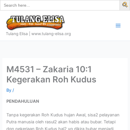
Search
Skip
for:
f
to
S
content
Tulang Elisa | www.tulang-elisa.org
M4531 – Zakaria 10:1
Kegerakan Roh Kudus
By
/
PENDAHULUAN
Tanpa kegerakan Roh Kudus hujan Awal, sisa2 pelayanan
Putra manusia oleh rasul2 akan habis atau bubar. Tetapi
dgn pekerjaan Roh Kudus hal2 yg dikira bubar menjadi