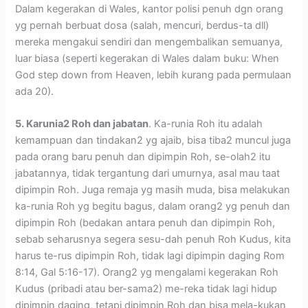
Dalam kegerakan di Wales, kantor polisi penuh dgn orang
yg pernah berbuat dosa (salah, mencuri, berdus-ta dll)
mereka mengakui sendiri dan mengembalikan semuanya,
luar biasa (seperti kegerakan di Wales dalam buku: When
God step down from Heaven, lebih kurang pada permulaan
ada 20).
5. Karunia2 Roh dan jabatan
. Ka-runia Roh itu adalah
kemampuan dan tindakan2 yg ajaib, bisa tiba2 muncul juga
pada orang baru penuh dan dipimpin Roh, se-olah2 itu
jabatannya, tidak tergantung dari umurnya, asal mau taat
dipimpin Roh. Juga remaja yg masih muda, bisa melakukan
ka-runia Roh yg begitu bagus, dalam orang2 yg penuh dan
dipimpin Roh (bedakan antara penuh dan dipimpin Roh,
sebab seharusnya segera sesu-dah penuh Roh Kudus, kita
harus te-rus dipimpin Roh, tidak lagi dipimpin daging Rom
8:14, Gal 5:16-17). Orang2 yg mengalami kegerakan Roh
Kudus (pribadi atau ber-sama2) me-reka tidak lagi hidup
dipimpin daging, tetapi dipimpin Roh dan bisa mela-kukan