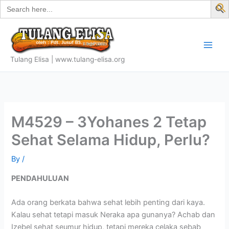
Search
Skip
for:
f
to
S
content
Tulang Elisa | www.tulang-elisa.org
M4529 – 3Yohanes 2 Tetap
Sehat Selama Hidup, Perlu?
By
/
PENDAHULUAN
Ada orang berkata bahwa sehat lebih penting dari kaya.
Kalau sehat tetapi masuk Neraka apa gunanya? Achab dan
Izebel sehat seumur hidup, tetapi mereka celaka sebab