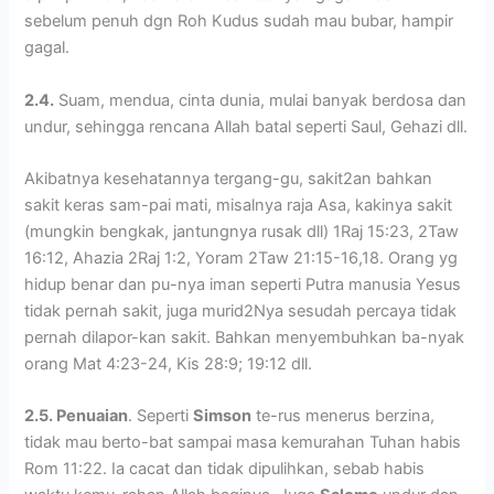
sebelum penuh dgn Roh Kudus sudah mau bubar, hampir
gagal.
2.4.
Suam, mendua, cinta dunia, mulai banyak berdosa dan
undur, sehingga rencana Allah batal seperti Saul, Gehazi dll.
Akibatnya kesehatannya tergang-gu, sakit2an bahkan
sakit keras sam-pai mati, misalnya raja Asa, kakinya sakit
(mungkin bengkak, jantungnya rusak dll) 1Raj 15:23, 2Taw
16:12, Ahazia 2Raj 1:2, Yoram 2Taw 21:15-16,18. Orang yg
hidup benar dan pu-nya iman seperti Putra manusia Yesus
tidak pernah sakit, juga murid2Nya sesudah percaya tidak
pernah dilapor-kan sakit. Bahkan menyembuhkan ba-nyak
orang Mat 4:23-24, Kis 28:9; 19:12 dll.
2.5. Penuaian
. Seperti
Simson
te-rus menerus berzina,
tidak mau berto-bat sampai masa kemurahan Tuhan habis
Rom 11:22. Ia cacat dan tidak dipulihkan, sebab habis