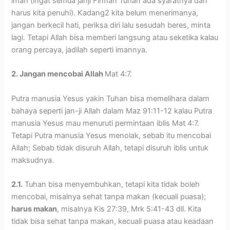
iman (ingat semua janji Firman Tuhan ada syaratnya dan
harus kita penuhi). Kadang2 kita belum menerimanya,
jangan berkecil hati, periksa diri lalu sesudah beres, minta
lagi. Tetapi Allah bisa memberi langsung atau seketika kalau
orang percaya, jadilah seperti imannya.
2. Jangan mencobai Allah
Mat 4:7.
Putra manusia Yesus yakin Tuhan bisa memelihara dalam
bahaya seperti jan-ji Allah dalam Maz 91:11-12 kalau Putra
manusia Yesus mau menuruti permintaan iblis Mat 4:7.
Tetapi Putra manusia Yesus menolak, sebab itu mencobai
Allah; Sebab tidak disuruh Allah, tetapi disuruh iblis untuk
maksudnya.
2.1.
Tuhan bisa menyembuhkan, tetapi kita tidak boleh
mencobai, misalnya sehat tanpa makan (kecuali puasa);
harus makan
, misalnya Kis 27:39, Mrk 5:41-43 dll. Kita
tidak bisa sehat tanpa makan, kecuali puasa atau keadaan