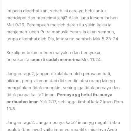
Ini perlu diperhatikan, sebab ini cara yg betul untuk
mendapat dan menerima janji2 Allah, juga kesem-buhan
Mat 9:29. Perempuan meleleh darah itu yakin kalau ia
menjamah jubah Putra manusia Yesus ia akan sembuh,
tanpa diketahui oleh Dia, langsung sembuh Mrk 5:23-24.
Sekalipun belum menerima yakin dan bersyukur,
bersukacita
seperti sudah menerima
Mrk 11:24.
Jangan ragu2, jangan dikalahkan oleh perasaan hati,
pikiran, peng-alaman dari diri sendiri atau orang lain yg
mengatakan tidak mungkin, sehing-ga tidak percaya dan
tidak punya ka-ta2 iman.
Percaya yg betul
itu punya
perbuatan iman
Yak 2:17, sehingga timbul kata2 iman Rom
10:8.
Jangan ragu2. Jangan punya kata2 iman yg negatif (atau
ngalob {bhs.jawa} yaitu iman yg negatif), misalnya Ayub