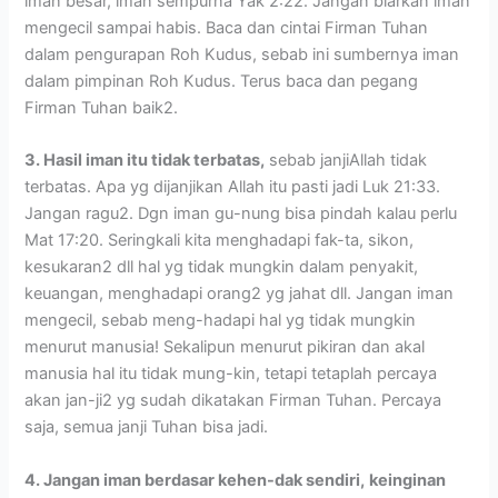
iman besar, iman sempurna Yak 2:22. Jangan biarkan iman
mengecil sampai habis. Baca dan cintai Firman Tuhan
dalam pengurapan Roh Kudus, sebab ini sumbernya iman
dalam pimpinan Roh Kudus. Terus baca dan pegang
Firman Tuhan baik2.
3. Hasil iman itu tidak terbatas,
sebab janjiAllah tidak
terbatas. Apa yg dijanjikan Allah itu pasti jadi Luk 21:33.
Jangan ragu2. Dgn iman gu-nung bisa pindah kalau perlu
Mat 17:20. Seringkali kita menghadapi fak-ta, sikon,
kesukaran2 dll hal yg tidak mungkin dalam penyakit,
keuangan, menghadapi orang2 yg jahat dll. Jangan iman
mengecil, sebab meng-hadapi hal yg tidak mungkin
menurut manusia! Sekalipun menurut pikiran dan akal
manusia hal itu tidak mung-kin, tetapi tetaplah percaya
akan jan-ji2 yg sudah dikatakan Firman Tuhan. Percaya
saja, semua janji Tuhan bisa jadi.
4. Jangan iman berdasar kehen-dak sendiri,
keinginan