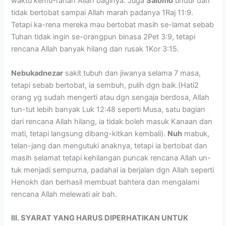
waktu kemu-rahan Allah baginya. Juga
Salomo
undur dan
tidak bertobat sampai Allah marah padanya 1Raj 11:9.
Tetapi ka-rena mereka mau bertobat masih se-lamat sebab
Tuhan tidak ingin se-orangpun binasa 2Pet 3:9, tetapi
rencana Allah banyak hilang dan rusak 1Kor 3:15.
Nebukadnezar
sakit tubuh dan jiwanya selama 7 masa,
tetapi sebab bertobat, ia sembuh, pulih dgn baik.(Hati2
orang yg sudah mengerti atau dgn sengaja berdosa, Allah
tun-tut lebih banyak Luk 12:48 seperti Musa, satu bagian
dari rencana Allah hilang, ia tidak boleh masuk Kanaan dan
mati, tetapi langsung dibang-kitkan kembali).
Nuh
mabuk,
telan-jang dan mengutuki anaknya, tetapi ia bertobat dan
masih selamat tetapi kehilangan puncak rencana Allah un-
tuk menjadi sempurna, padahal ia berjalan dgn Allah seperti
Henokh dan berhasil membuat bahtera dan mengalami
rencana Allah melewati air bah.
III. SYARAT YANG HARUS DIPERHATIKAN UNTUK