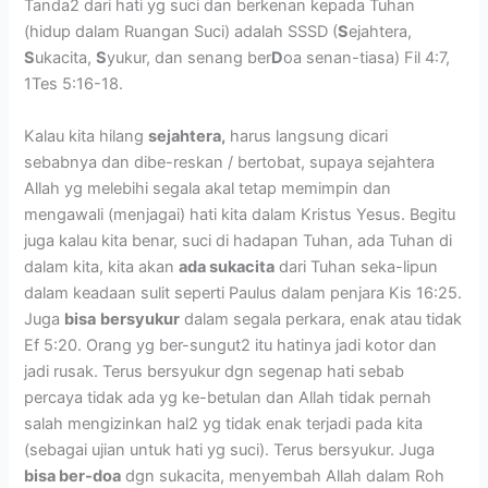
Tanda2 dari hati yg suci dan berkenan kepada Tuhan
(hidup dalam Ruangan Suci) adalah SSSD (
S
ejahtera,
S
ukacita,
S
yukur, dan senang ber
D
oa senan-tiasa) Fil 4:7,
1Tes 5:16-18.
Kalau kita hilang
sejahtera,
harus langsung dicari
sebabnya dan dibe-reskan / bertobat, supaya sejahtera
Allah yg melebihi segala akal tetap memimpin dan
mengawali (menjagai) hati kita dalam Kristus Yesus. Begitu
juga kalau kita benar, suci di hadapan Tuhan, ada Tuhan di
dalam kita, kita akan
ada sukacita
dari Tuhan seka-lipun
dalam keadaan sulit seperti Paulus dalam penjara Kis 16:25.
Juga
bisa
bersyukur
dalam segala perkara, enak atau tidak
Ef 5:20. Orang yg ber-sungut2 itu hatinya jadi kotor dan
jadi rusak. Terus bersyukur dgn segenap hati sebab
percaya tidak ada yg ke-betulan dan Allah tidak pernah
salah mengizinkan hal2 yg tidak enak terjadi pada kita
(sebagai ujian untuk hati yg suci). Terus bersyukur. Juga
bisa ber-doa
dgn sukacita, menyembah Allah dalam Roh