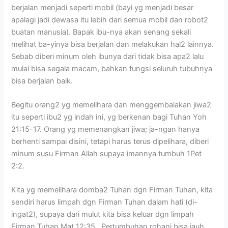
berjalan menjadi seperti mobil (bayi yg menjadi besar
apalagi jadi dewasa itu lebih dari semua mobil dan robot2
buatan manusia). Bapak ibu-nya akan senang sekali
melihat ba-yinya bisa berjalan dan melakukan hal2 lainnya.
Sebab diberi minum oleh ibunya dari tidak bisa apa2 lalu
mulai bisa segala macam, bahkan fungsi seluruh tubuhnya
bisa berjalan baik.
Begitu orang2 yg memelihara dan menggembalakan jiwa2
itu seperti ibu2 yg indah ini, yg berkenan bagi Tuhan Yoh
21:15-17. Orang yg memenangkan jiwa; ja-ngan hanya
berhenti sampai disini, tetapi harus terus dipelihara, diberi
minum susu Firman Allah supaya imannya tumbuh 1Pet
2:2.
Kita yg memelihara domba2 Tuhan dgn Firman Tuhan, kita
sendiri harus limpah dgn Firman Tuhan dalam hati (di-
ingat2), supaya dari mulut kita bisa keluar dgn limpah
Firman Tuhan Mat 12:35. Pertumbuhan rohani bisa jauh