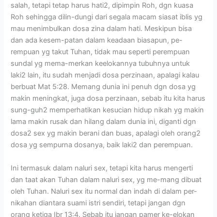
salah, tetapi tetap harus hati2, dipimpin Roh, dgn kuasa
Roh sehingga dilin-dungi dari segala macam siasat iblis yg
mau menimbulkan dosa zina dalam hati. Meskipun bisa
dan ada kesem-patan dalam keadaan biasapun, pe-
rempuan yg takut Tuhan, tidak mau seperti perempuan
sundal yg mema-merkan keelokannya tubuhnya untuk
laki2 lain, itu sudah menjadi dosa perzinaan, apalagi kalau
berbuat Mat 5:28. Memang dunia ini penuh dgn dosa yg
makin meningkat, juga dosa perzinaan, sebab itu kita harus
sung-guh2 memperhatikan kesucian hidup nikah yg makin
lama makin rusak dan hilang dalam dunia ini, diganti dgn
dosa2 sex yg makin berani dan buas, apalagi oleh orang2
dosa yg sempurna dosanya, baik laki2 dan perempuan.
Ini termasuk dalam naluri sex, tetapi kita harus mengerti
dan taat akan Tuhan dalam naluri sex, yg me-mang dibuat
oleh Tuhan. Naluri sex itu normal dan indah di dalam per-
nikahan diantara suami istri sendiri, tetapi jangan dgn
orang ketiga Ibr 13:4. Sebab itu jangan pamer ke-elokan