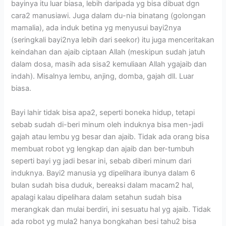
bayinya itu luar biasa, lebih daripada yg bisa dibuat dgn
cara2 manusiawi. Juga dalam du-nia binatang (golongan
mamalia), ada induk betina yg menyusui bayi2nya
(seringkali bayi2nya lebih dari seekor) itu juga menceritakan
keindahan dan ajaib ciptaan Allah (meskipun sudah jatuh
dalam dosa, masih ada sisa2 kemuliaan Allah ygajaib dan
indah). Misalnya lembu, anjing, domba, gajah dll. Luar
biasa.
Bayi lahir tidak bisa apa2, seperti boneka hidup, tetapi
sebab sudah di-beri minum oleh induknya bisa men-jadi
gajah atau lembu yg besar dan ajaib. Tidak ada orang bisa
membuat robot yg lengkap dan ajaib dan ber-tumbuh
seperti bayi yg jadi besar ini, sebab diberi minum dari
induknya. Bayi2 manusia yg dipelihara ibunya dalam 6
bulan sudah bisa duduk, bereaksi dalam macam2 hal,
apalagi kalau dipelihara dalam setahun sudah bisa
merangkak dan mulai berdiri, ini sesuatu hal yg ajaib. Tidak
ada robot yg mula2 hanya bongkahan besi tahu2 bisa