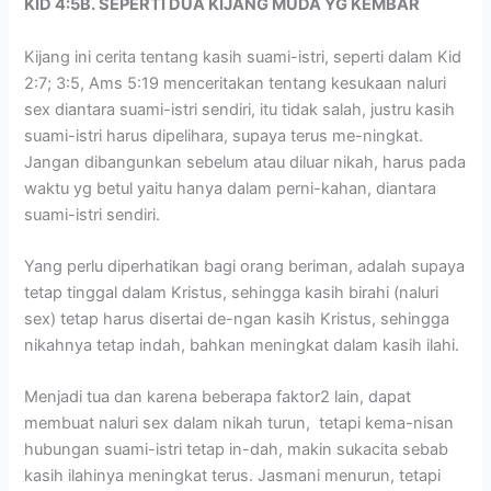
KID 4:5B. SEPERTI DUA KIJANG MUDA YG KEMBAR
Kijang ini cerita tentang kasih suami-istri, seperti dalam Kid
2:7; 3:5, Ams 5:19 menceritakan tentang kesukaan naluri
sex diantara suami-istri sendiri, itu tidak salah, justru kasih
suami-istri harus dipelihara, supaya terus me-ningkat.
Jangan dibangunkan sebelum atau diluar nikah, harus pada
waktu yg betul yaitu hanya dalam perni-kahan, diantara
suami-istri sendiri.
Yang perlu diperhatikan bagi orang beriman, adalah supaya
tetap tinggal dalam Kristus, sehingga kasih birahi (naluri
sex) tetap harus disertai de-ngan kasih Kristus, sehingga
nikahnya tetap indah, bahkan meningkat dalam kasih ilahi.
Menjadi tua dan karena beberapa faktor2 lain, dapat
membuat naluri sex dalam nikah turun, tetapi kema-nisan
hubungan suami-istri tetap in-dah, makin sukacita sebab
kasih ilahinya meningkat terus. Jasmani menurun, tetapi