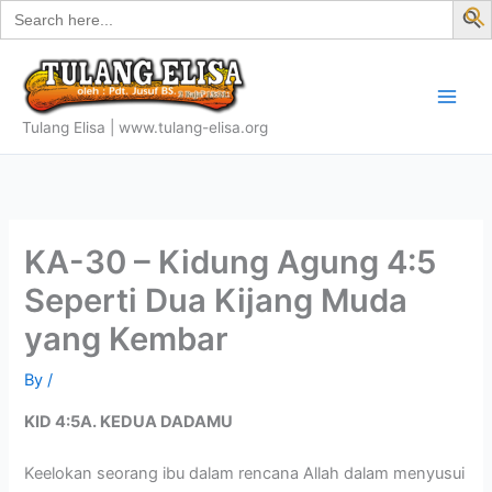
Search
Skip
for:
f
to
S
content
Tulang Elisa | www.tulang-elisa.org
KA-30 – Kidung Agung 4:5
Seperti Dua Kijang Muda
yang Kembar
By
/
KID 4:5A. KEDUA DADAMU
Keelokan seorang ibu dalam rencana Allah dalam menyusui