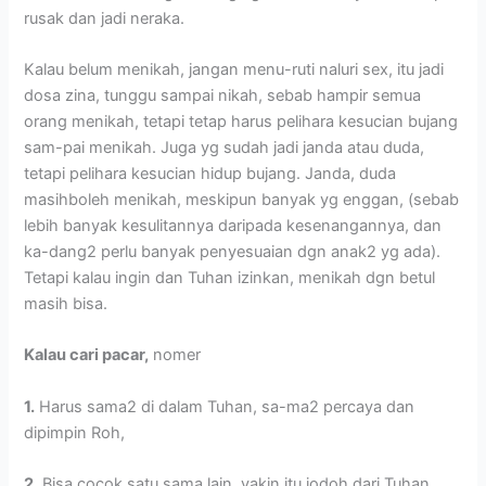
rusak dan jadi neraka.
Kalau belum menikah, jangan menu-ruti naluri sex, itu jadi
dosa zina, tunggu sampai nikah, sebab hampir semua
orang menikah, tetapi tetap harus pelihara kesucian bujang
sam-pai menikah. Juga yg sudah jadi janda atau duda,
tetapi pelihara kesucian hidup bujang. Janda, duda
masihboleh menikah, meskipun banyak yg enggan, (sebab
lebih banyak kesulitannya daripada kesenangannya, dan
ka-dang2 perlu banyak penyesuaian dgn anak2 yg ada).
Tetapi kalau ingin dan Tuhan izinkan, menikah dgn betul
masih bisa.
Kalau cari pacar,
nomer
1.
Harus sama2 di dalam Tuhan, sa-ma2 percaya dan
dipimpin Roh,
2.
Bisa cocok satu sama lain, yakin itu jodoh dari Tuhan,