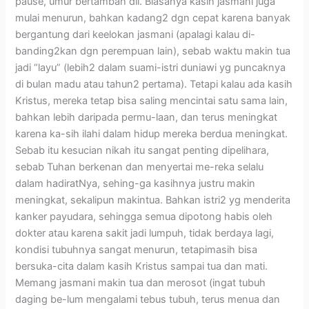
pause, umur bertambah dll. Biasanya kasih jasmani juga
mulai menurun, bahkan kadang2 dgn cepat karena banyak
bergantung dari keelokan jasmani (apalagi kalau di-
banding2kan dgn perempuan lain), sebab waktu makin tua
jadi “layu” (lebih2 dalam suami-istri duniawi yg puncaknya
di bulan madu atau tahun2 pertama). Tetapi kalau ada kasih
Kristus, mereka tetap bisa saling mencintai satu sama lain,
bahkan lebih daripada permu-laan, dan terus meningkat
karena ka-sih ilahi dalam hidup mereka berdua meningkat.
Sebab itu kesucian nikah itu sangat penting dipelihara,
sebab Tuhan berkenan dan menyertai me-reka selalu
dalam hadiratNya, sehing-ga kasihnya justru makin
meningkat, sekalipun makintua. Bahkan istri2 yg menderita
kanker payudara, sehingga semua dipotong habis oleh
dokter atau karena sakit jadi lumpuh, tidak berdaya lagi,
kondisi tubuhnya sangat menurun, tetapimasih bisa
bersuka-cita dalam kasih Kristus sampai tua dan mati.
Memang jasmani makin tua dan merosot (ingat tubuh
daging be-lum mengalami tebus tubuh, terus menua dan