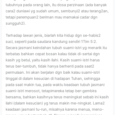
tubuhnya pada orang lain, itu dosa perzinaan (ada banyak
cara2 duniawi yg sudah umum, sembunyi2 atau terang2an,
tetapi perempuan2 beriman mau memakai cadar dgn
sungguh2).
Terhadap lawan jenis, biarlah kita hidup dgn se-habis2
suci, seperti pada saudara kandung sendiri 1Tim 5:2.
Secara jasmani keindahan tubuh suami-istri yg menarik itu
terbatas bahkan cepat bosan kalau tidak di-sertai dgn
kasih yg betul, yaitu kasih ilahi. Kasih suami-istri harus
terus ber-tumbuh, tidak hanya berhenti pada saat2
permulaan. Ini akan berjalan dgn baik kalau suami-istri
tinggal di dalam kesucian di hadapan Tuhan, sehingga
pada saat makin tua, pada waktu keadaan tubuh jasmani
suami-istri merosot, tetapimereka tetap ber-gembira
bersama, bahkan kasihnya terus meningkat sebab ini kasih
ilahi (dalam kesucian) yg terus makin me-ningkat. Lama2
keadaan jasmani tu-run, misalnya karena menua, meno-