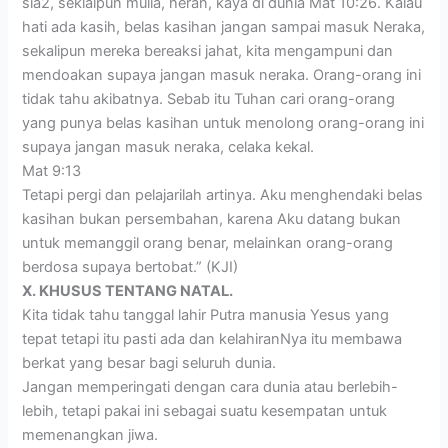
sia2, seklaipun mulia, heran, kaya di dunia Mat 10:26. Kalau
hati ada kasih, belas kasihan jangan sampai masuk Neraka,
sekalipun mereka bereaksi jahat, kita mengampuni dan
mendoakan supaya jangan masuk neraka. Orang-orang ini
tidak tahu akibatnya. Sebab itu Tuhan cari orang-orang
yang punya belas kasihan untuk menolong orang-orang ini
supaya jangan masuk neraka, celaka kekal.
Mat 9:13
Tetapi pergi dan pelajarilah artinya. Aku menghendaki belas
kasihan bukan persembahan, karena Aku datang bukan
untuk memanggil orang benar, melainkan orang-orang
berdosa supaya bertobat.” (KJI)
X. KHUSUS TENTANG NATAL.
Kita tidak tahu tanggal lahir Putra manusia Yesus yang
tepat tetapi itu pasti ada dan kelahiranNya itu membawa
berkat yang besar bagi seluruh dunia.
Jangan memperingati dengan cara dunia atau berlebih-
lebih, tetapi pakai ini sebagai suatu kesempatan untuk
memenangkan jiwa.