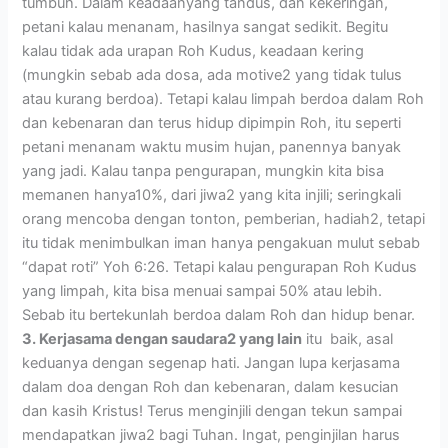
tumbuh. Dalam keadaanyang tandus, dan kekeringan,
petani kalau menanam, hasilnya sangat sedikit. Begitu
kalau tidak ada urapan Roh Kudus, keadaan kering
(mungkin sebab ada dosa, ada motive2 yang tidak tulus
atau kurang berdoa). Tetapi kalau limpah berdoa dalam Roh
dan kebenaran dan terus hidup dipimpin Roh, itu seperti
petani menanam waktu musim hujan, panennya banyak
yang jadi. Kalau tanpa pengurapan, mungkin kita bisa
memanen hanya10%, dari jiwa2 yang kita injili; seringkali
orang mencoba dengan tonton, pemberian, hadiah2, tetapi
itu tidak menimbulkan iman hanya pengakuan mulut sebab
“dapat roti” Yoh 6:26. Tetapi kalau pengurapan Roh Kudus
yang limpah, kita bisa menuai sampai 50% atau lebih.
Sebab itu bertekunlah berdoa dalam Roh dan hidup benar.
3. Kerjasama dengan saudara2 yang lain
itu baik, asal
keduanya dengan segenap hati. Jangan lupa kerjasama
dalam doa dengan Roh dan kebenaran, dalam kesucian
dan kasih Kristus! Terus menginjili dengan tekun sampai
mendapatkan jiwa2 bagi Tuhan. Ingat, penginjilan harus