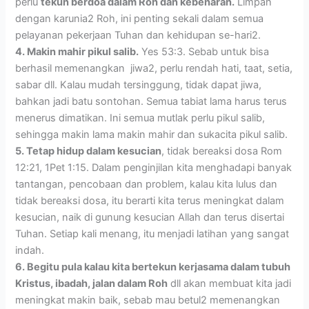
perlu
tekun berdoa dalam Roh dan kebenaran.
Limpah
dengan karunia2 Roh, ini penting sekali dalam semua
pelayanan pekerjaan Tuhan dan kehidupan se-hari2.
4. Makin mahir pikul salib.
Yes 53:3. Sebab untuk bisa
berhasil memenangkan jiwa2, perlu rendah hati, taat, setia,
sabar dll. Kalau mudah tersinggung, tidak dapat jiwa,
bahkan jadi batu sontohan. Semua tabiat lama harus terus
menerus dimatikan. Ini semua mutlak perlu pikul salib,
sehingga makin lama makin mahir dan sukacita pikul salib.
5. Tetap hidup dalam kesucian
, tidak bereaksi dosa Rom
12:21, 1Pet 1:15. Dalam penginjilan kita menghadapi banyak
tantangan, pencobaan dan problem, kalau kita lulus dan
tidak bereaksi dosa, itu berarti kita terus meningkat dalam
kesucian, naik di gunung kesucian Allah dan terus disertai
Tuhan. Setiap kali menang, itu menjadi latihan yang sangat
indah.
6. Begitu pula kalau kita bertekun kerjasama dalam tubuh
Kristus, ibadah, jalan dalam Roh
dll akan membuat kita jadi
meningkat makin baik, sebab mau betul2 memenangkan