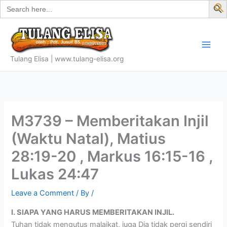
Search
Skip
for:
f
to
S
content
Tulang Elisa | www.tulang-elisa.org
M3739 – Memberitakan Injil
(Waktu Natal), Matius
28:19-20 , Markus 16:15-16 ,
Lukas 24:47
Leave a Comment
/ By
/
I. SIAPA YANG HARUS MEMBERITAKAN INJIL.
Tuhan tidak mengutus malaikat, juga Dia tidak pergi sendiri