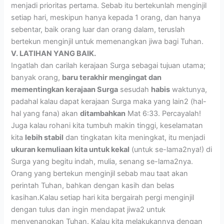
menjadi prioritas pertama. Sebab itu bertekunlah menginjil
setiap hari, meskipun hanya kepada 1 orang, dan hanya
sebentar, baik orang luar dan orang dalam, teruslah
bertekun menginjil untuk memenangkan jiwa bagi Tuhan.
V. LATIHAN YANG BAIK.
Ingatlah dan carilah kerajaan Surga sebagai tujuan utama;
banyak orang,
baru terakhir mengingat dan
mementingkan kerajaan Surga
sesudah
habis
waktunya,
padahal kalau dapat kerajaan Surga maka yang lain2 (hal-
hal yang fana) akan
ditambahkan
Mat 6:33. Percayalah!
Juga kalau rohani kita tumbuh makin tinggi, keselamatan
kita
lebih stabil
dan tingkatan kita meningkat, itu menjadi
ukuran kemuliaan kita untuk kekal
(untuk se-lama2nya!) di
Surga yang begitu indah, mulia, senang se-lama2nya.
Orang yang bertekun menginjil sebab mau taat akan
perintah Tuhan, bahkan dengan kasih dan belas
kasihan.Kalau setiap hari kita bergairah pergi menginjil
dengan tulus dan ingin mendapat jiwa2 untuk
menyenangkan Tuhan. Kalau kita melakukannya dengan